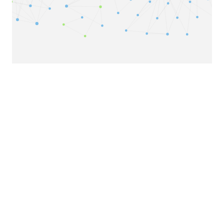
Copyright© 2026
个人笔记
|
SiteMap
|
RSS Feed
Powered by
Django
|
liangliangyy
|
本页面加载耗时:0.297s