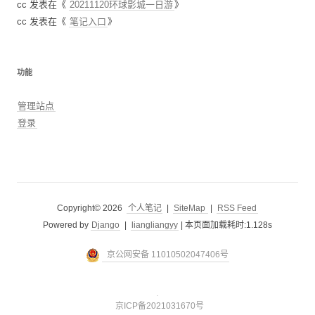
cc
发表在《
20211120环球影城一日游
》
cc
发表在《
笔记入口
》
功能
管理站点
登录
Copyright© 2026
个人笔记
|
SiteMap
|
RSS Feed
Powered by
Django
|
liangliangyy
|
本页面加载耗时:1.128s
京公网安备 11010502047406号
京ICP备2021031670号