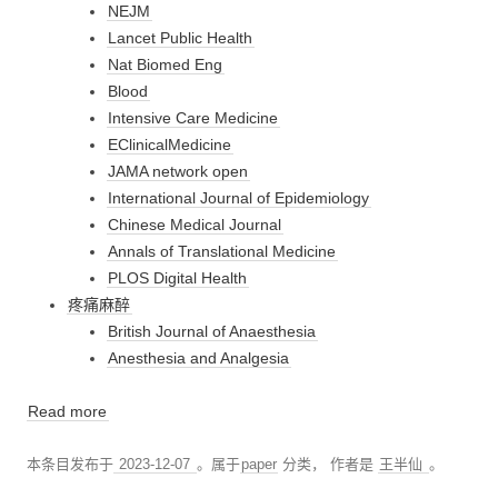
NEJM
Lancet Public Health
Nat Biomed Eng
Blood
Intensive Care Medicine
EClinicalMedicine
JAMA network open
International Journal of Epidemiology
Chinese Medical Journal
Annals of Translational Medicine
PLOS Digital Health
疼痛麻醉
British Journal of Anaesthesia
Anesthesia and Analgesia
Read more
本条目发布于
2023-12-07
。属于
paper
分类，
作者是
王半仙
。