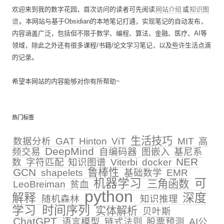
欢迎来到我的数字花园，首次访问的读者可先阅读
网站介绍
或
知识图
谱
。本网站与基于Obsidian的本地笔记打通，实现笔记的自动发布，
内容涵盖广泛，包括但不限于数学、编程、算法、金融、医疗、AI等
领域，除此之外还有很多课程/书籍/论文学习笔记，以及些许生活点滴
的记录。
希望本网站的内容能够对你有所帮助~
热门标签
生活技巧
数据分析
GAT
Hinton
ViT
MIT
高
DeepMind
频交易
自编码器
图嵌入
基尼系
NER
数
字符匹配
知识图谱
Viterbi
docker
GCN
鲁棒性
shapelets
基础数学
EMR
机器学习
可
三角函数
LeoBreiman
贫血
python
解释
深度
随机森林
知识推理
学习
时间序列
实体解析
贝叶斯
ChatGPT
语言模型
链式法则
股票预测
AI公