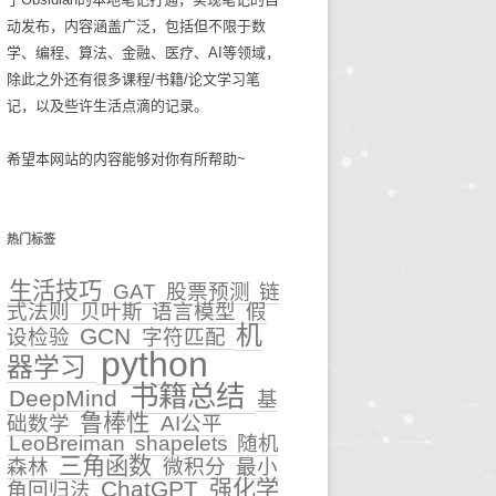
动发布，内容涵盖广泛，包括但不限于数
碎碎念念2025
生活技巧
学、编程、算法、金融、医疗、AI等领域，
除此之外还有很多课程/书籍/论文学习笔
知识管理
记，以及些许生活点滴的记录。
古麻今醉文章集锦
希望本网站的内容能够对你有所帮助~
BASIC重症医学文章集锦
NEJM医学前沿文章集锦
热门标签
输血管理
生活技巧
GAT
股票预测
链
式法则
贝叶斯
语言模型
假
5
文章集锦_BASIC重症医
机
GCN
设检验
字符匹配
学
python
器学习
性
书籍总结
DeepMind
文章集锦_NEJM医学前沿
基
鲁棒性
础数学
AI公平
LeoBreiman
shapelets
随机
文章集锦_古麻今醉
三角函数
森林
微积分
最小
ChatGPT
强化学
角回归法
贫血相关