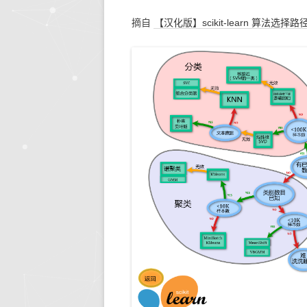
摘自
【汉化版】scikit-learn 算法选择路
生活的智慧
同步协作
人文社
快思
存储搜索
机器学
KETTLE
大模型生态
系统环境