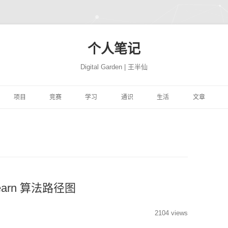
个人笔记
Digital Garden | 王半仙
跳
至
项目
竞赛
学习
通识
生活
文章
正
文
习
FFER
云景项目
HIMCM
HINTON机器学习与神经
PROGRAMMING
极客学院
NATION
网站搭建
JUPYTER
自然语言处
网络
易
高质量代码改善
TRANSLATION
CBLUE
机器学习与量化交易实战
MATH
风机故障
社会工程
COMPUTER
精品资源
SEABORN
机器学习
ON 程序的 91 个建
DEEPLEARNING.AI 大模
析
YTHON进行数据分
微信聊天机器人
基于EXCEL的数据分析和
MACHINELEARNING
库存预测
PYTHON与高级机器学习
PERSON
转瞬即逝
模型开发技巧
随机森林
量化投资
极客精神
型系列教程
可视化
学
学深度学习
魔幻工具箱
MIT18.01单变量微积分
DEEPLEARNING
智能排单
EREBUS
COMPANY
碎碎念念
强化学习
NLP
特征工程
时间序列
为人师表
learn 算法路径图
ILI大学
 500 问
大学实践
LATEX
MIT18.02多变量微积分
优质评论
ALGORITHM
MOVIE
才疏学浅
AI 基准测试集
启发式算法族
ANACONDA
图神经网络
综艺节目
2104 views
济
KER-从入门到实践
和兴健康
OBSIDIAN
PICGO
肖星-财务分析与决策
FINANCE
入职培训
STORY
深思熟虑
基础神经网络
动态规划算法
数据挖掘
纪录探索