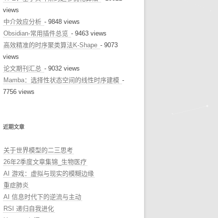
views
中介效应分析
- 9848 views
Obsidian-常用插件总览
- 9463 views
高效精准的时序聚类算法K-Shape
- 9073
views
论文期刊汇总
- 9032 views
Mamba：选择性状态空间的线性时序建模
-
7756 views
近期文章
关于世界模型的二三思考
26年2季度文章集锦_生物医疗
AI 游戏：虚拟与现实的模糊边缘
重症肺炎
AI 信息时代下的逆流与主动
RSI 递归自我进化