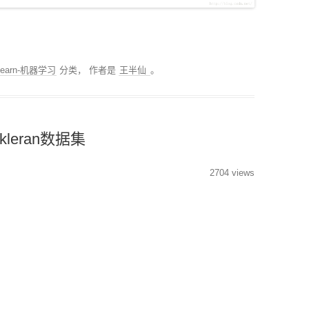
分类回归算法
MODULE-STREAMLIT-
低代码平台
搜索排序算法
PYTHON性能优化
klearn-机器学习
分类，
作者是
王半仙
。
PYTHON操作数据库
MODULE-TSFRESH-时
序处理
skleran数据集
MODULE-SKLEARN-机
器学习
2704 views
MODULE-PANDAS-数据
处理
PYTHON模型调优
PYTHON科研工具
MODULE-SEABORN-可