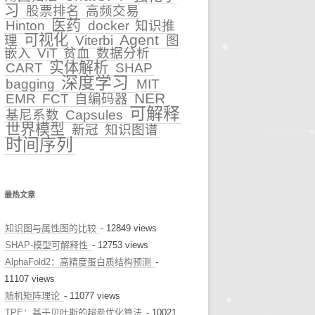
习
股票排名
高频交易
医药
Hinton
docker
知识推
早诊预警
可视化
Agent
理
Viterbi
图
嵌入
ViT
贫血
数据分析
治疗推荐
实体解析
CART
SHAP
深度学习
bagging
MIT
健康科普
NER
EMR
FCT
自编码器
可解释
基尼系数
Capsules
世界模型
新冠
知识图谱
时间序列
最热文章
知识图与属性图的比较
- 12849 views
SHAP-模型可解释性
- 12753 views
AlphaFold2：高精度蛋白质结构预测
-
11107 views
随机矩阵理论
- 11077 views
TPE：基于贝叶斯的超参优化算法
- 10021