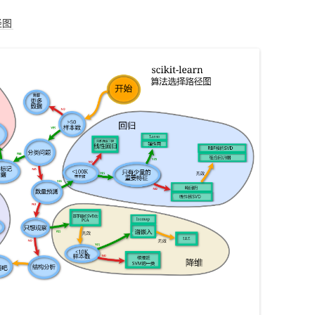
径图
科
慢想
杂七杂八
ZOTERO
WECHATY
GIT
哈佛-积极心理学
MATLAB
手术名称规范化
PAPER
大模型基础技巧
概率图类模型
知识图谱
习
KETTLE
SYNCTHING
MINIO
斯坦福CS224W 图机器学
PYTHON
DATA-UTILITY项目
BOOK
上下文工程
基础统计算法
PYTHON文件读取
胶囊网络
习
JEKYLL
AMAZONS3
DATAANALYSIS
DATA-FLOW项目
BUSINESS
大模型基础设计
字符串类算法
PYTHON 图机器学习
生物医药
ELASTICSEARCH
CLAUDECODE
MEDICINE
诊断模型
ORGANIZE
大模型安全
常见聚类算法
PYTHON 模型调优
重要疾病
强化学习
MYSQL
OPENCLAW
DOCKER
LINUX
库存优化
AI
数据降维算法
PYTHON 性能优化
药物基础
计算机视觉
提示词实践
CODEX
ANACONDA
COMPUTERSCIENCE
杂项
LIFE
迭代优化算法
PYTHON 科研工具
重症治疗
LINUX
多模态学习
流言终结者
JUPYTER
CAUSALINFERENCE
ICU优化
SCENERY
图像处理算法
PYTHON 数据读取
PROGRAMMING
因果效应评估算法
大模型应用
永禁文物 19
文本数据标准化
MATH
常见数学模型
PYTHON 数据处理
DATABASE
模型可解释
协和贫血相关科研
常见安全算法
PYTHON图机器学习
科研预研
回归算法进阶
PYTHON数据读取
协和贫血相关科研