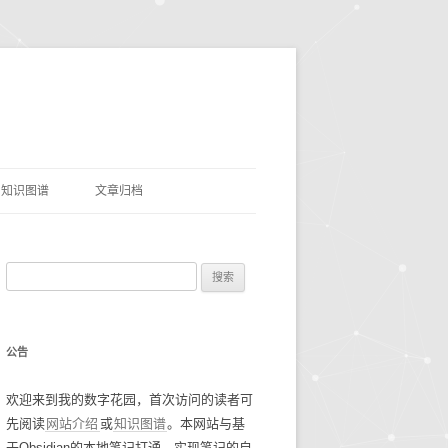
知识图谱
文章归档
理
命名实体识别
搜
网盘资源
索
优质项目
豆瓣电影TOP250
：
公告
AI&LLMS
流光掠影
碎碎念念2021
欢迎来到我的数字花园，首次访问的读者可
数据资源
碎碎念念2022
找工作经验
先阅读
网站介绍
或
知识图谱
。本网站与基
碎碎念念2023
谷歌年度盘点
于Obsidian的本地笔记打通，实现笔记的自