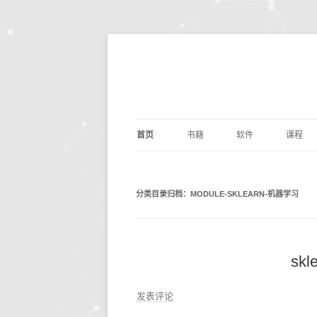
首页
书籍
软件
课程
基础算法
JUPYTER
深度学
剑指O
分类目录归档：
MODULE-SKLEARN-机器学习
PYTHON编程
DOCKER
量化交
编写
PYTH
数据分析
ANACONDA
数据分
利用P
议
析
深度学习
OPENCV
基础数
动手
sk
机器学习
编辑写作
BILIB
深度学习
发表评论
计算机科学
实用工具
金融经
DOC