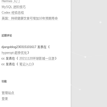
Hermes 入门
MySQL 进阶技巧
Codex 经验总结
英国：持续健康饮食可增加10年预期寿命
近期评论
djangoblog230315101617
发表在《
hyperopt-超参优化
》
cc
发表在《
20211120环球影城一日游
》
cc
发表在《
笔记入口
》
功能
管理站点
登录