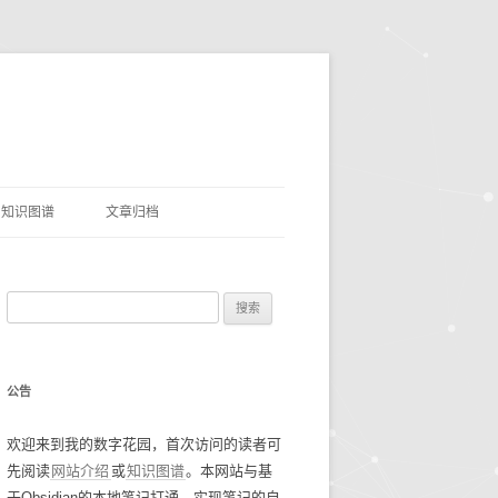
知识图谱
文章归档
理
命名实体识别
搜
网盘资源
索
优质项目
豆瓣电影TOP250
：
公告
AI&LLMS
流光掠影
碎碎念念2021
欢迎来到我的数字花园，首次访问的读者可
数据资源
碎碎念念2022
找工作经验
先阅读
网站介绍
或
知识图谱
。本网站与基
碎碎念念2023
谷歌年度盘点
于Obsidian的本地笔记打通，实现笔记的自