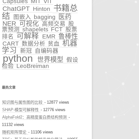
Capsules
MIT
ViT
书籍总
ChatGPT
Hinton
早诊预警
结
医药
图嵌入
bagging
NER
可视化
高频交易
股
治疗推荐
票预测
shapelets
FCT
股票
可解释
鲁棒性
排名
EMR
健康科普
机器
CART
数据分析
贫血
学习
新冠
自编码器
python
世界模型
假设
检验
LeoBreiman
最热文章
知识图与属性图的比较
- 12877 views
SHAP-模型可解释性
- 12776 views
AlphaFold2：高精度蛋白质结构预测
-
11132 views
随机矩阵理论
- 11106 views