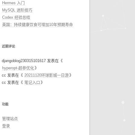
Hermes 入门
MySQL 进阶技巧
Codex 经验总结
英国：持续健康饮食可增加10年预期寿命
近期评论
djangoblog230315101617
发表在《
hyperopt-超参优化
》
cc
发表在《
20211120环球影城一日游
》
cc
发表在《
笔记入口
》
功能
管理站点
登录