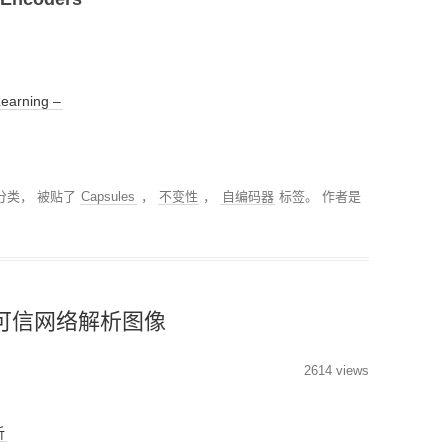
分类回归算法
MODULE-STREAMLIT-
低代码平台
搜索排序算法
PYTHON性能优化
Learning –
PYTHON操作数据库
MODULE-TSFRESH-时
序处理
分类， 被贴了
Capsules
，
不变性
，
自编码器
标签。
作者是
MODULE-SKLEARN-机
器学习
MODULE-PANDAS-数据
可信网络解析图像
处理
PYTHON模型调优
2614 views
PYTHON科研工具
析
MODULE-SEABORN-可