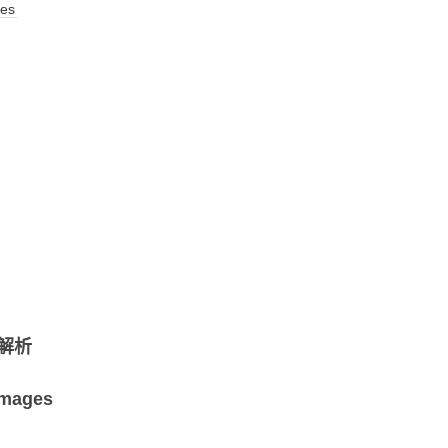
es
视化
MODULE-SHAP-模型解
释
解析
mages