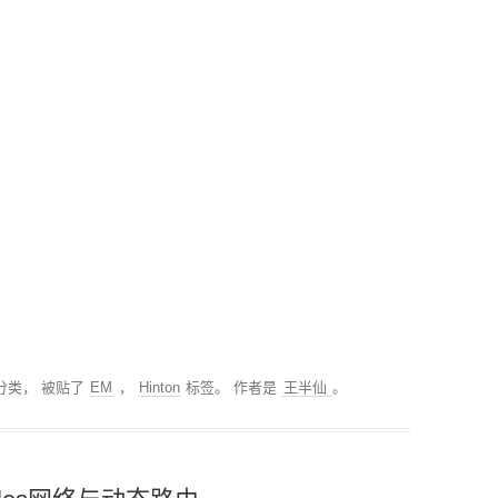
分类， 被贴了
EM
，
Hinton
标签。
作者是
王半仙
。