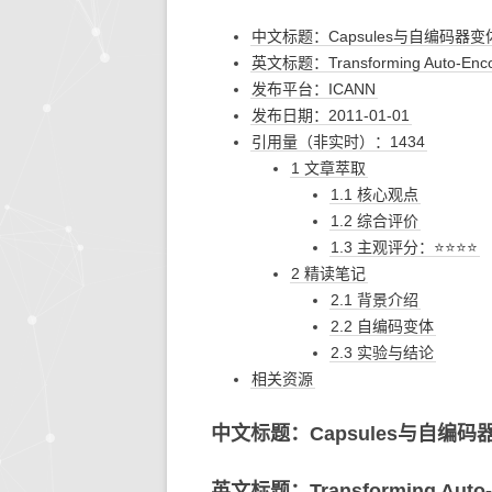
中文标题：Capsules与自编码器变
生活的智慧
同步协作
人文社
快思
英文标题：Transforming Auto-Enc
发布平台：ICANN
存储搜索
机器学
发布日期：2011-01-01
KETTLE
引用量（非实时）：1434
1 文章萃取
大模型生态
1.1 核心观点
1.2 综合评价
系统环境
1.3 主观评分：⭐⭐⭐⭐
2 精读笔记
2.1 背景介绍
2.2 自编码变体
2.3 实验与结论
相关资源
中文标题：Capsules与自编码
英文标题：Transforming Auto-