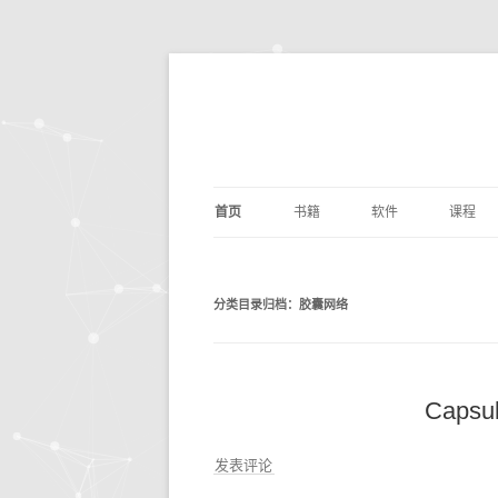
首页
书籍
软件
课程
基础算法
JUPYTER
深度学
剑指O
分类目录归档：
胶囊网络
PYTHON编程
DOCKER
量化交
编写
PYTH
数据分析
ANACONDA
数据分
利用P
议
析
深度学习
OPENCV
基础数
动手
Caps
机器学习
编辑写作
BILIB
深度学习
发表评论
计算机科学
实用工具
金融经
DOC