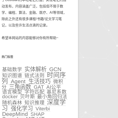
动发布，内容涵盖广泛，包括但不限于数
碎碎念念2025
生活技巧
学、编程、算法、金融、医疗、AI等领域，
除此之外还有很多课程/书籍/论文学习笔
知识管理
记，以及些许生活点滴的记录。
古麻今醉文章集锦
希望本网站的内容能够对你有所帮助~
BASIC重症医学文章集锦
NEJM医学前沿文章集锦
热门标签
输血管理
实体解析
GCN
基础数学
时间序
知识图谱
链式法则
5
文章集锦_BASIC重症医
列
Agent
生活技巧
微积
学
三角函数
分
GAT
AI公平
性
语言模型
字符匹配
基尼系数
文章集锦_NEJM医学前沿
docker
贝叶斯
最小角回归法
深度学
随机森林
知识推理
文章集锦_古麻今醉
习
强化学习
Viterbi
DeepMind
SHAP
贫血相关