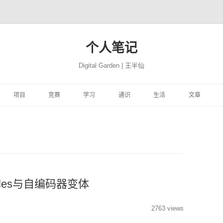
个人笔记
Digital Garden | 王半仙
跳
至
项目
竞赛
学习
通识
生活
文章
正
文
习
FFER
云景项目
HIMCM
HINTON机器学习与神经
PROGRAMMING
极客学院
NATION
网站搭建
JUPYTER
自然语言处
网络
易
高质量代码改善
TRANSLATION
CBLUE
机器学习与量化交易实战
MATH
风机故障
社会工程
COMPUTER
精品资源
SEABORN
机器学习
ON 程序的 91 个建
DEEPLEARNING.AI 大模
析
YTHON进行数据分
微信聊天机器人
基于EXCEL的数据分析和
MACHINELEARNING
库存预测
PYTHON与高级机器学习
PERSON
转瞬即逝
模型开发技巧
随机森林
量化投资
极客精神
型系列教程
可视化
学
学深度学习
魔幻工具箱
MIT18.01单变量微积分
DEEPLEARNING
智能排单
EREBUS
COMPANY
碎碎念念
强化学习
NLP
特征工程
时间序列
为人师表
ules与自编码器变体
ILI大学
 500 问
大学实践
LATEX
MIT18.02多变量微积分
优质评论
ALGORITHM
MOVIE
才疏学浅
AI 基准测试集
启发式算法族
ANACONDA
图神经网络
综艺节目
2763 views
济
KER-从入门到实践
和兴健康
OBSIDIAN
PICGO
肖星-财务分析与决策
FINANCE
入职培训
STORY
深思熟虑
基础神经网络
动态规划算法
数据挖掘
纪录探索