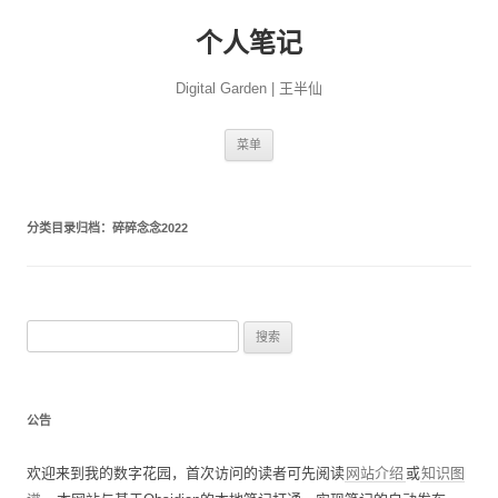
个人笔记
Digital Garden | 王半仙
跳
菜单
至
正
文
分类目录归档：
碎碎念念2022
搜
索
：
公告
欢迎来到我的数字花园，首次访问的读者可先阅读
网站介绍
或
知识图