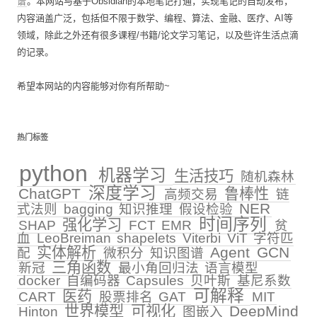
谱
。本网站与基于Obsidian的本地笔记打通，实现笔记的自动发布，
内容涵盖广泛，包括但不限于数学、编程、算法、金融、医疗、AI等
领域，除此之外还有很多课程/书籍/论文学习笔记，以及些许生活点滴
的记录。
希望本网站的内容能够对你有所帮助~
热门标签
python
机器学习
生活技巧
随机森林
深度学习
ChatGPT
鲁棒性
高频交易
链
NER
式法则
bagging
知识推理
假设检验
时间序列
强化学习
SHAP
FCT
EMR
贫
血
LeoBreiman
shapelets
Viterbi
ViT
字符匹
实体解析
Agent
GCN
配
微积分
知识图谱
三角函数
新冠
最小角回归法
语言模型
docker
自编码器
Capsules
贝叶斯
基尼系数
可解释
医药
CART
股票排名
GAT
MIT
世界模型
可视化
DeepMind
Hinton
图嵌入