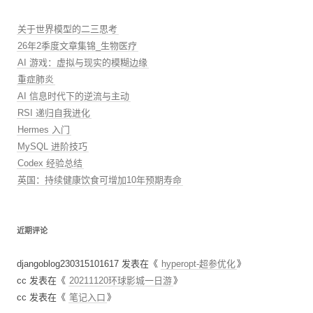
关于世界模型的二三思考
26年2季度文章集锦_生物医疗
AI 游戏：虚拟与现实的模糊边缘
重症肺炎
AI 信息时代下的逆流与主动
RSI 递归自我进化
Hermes 入门
MySQL 进阶技巧
Codex 经验总结
英国：持续健康饮食可增加10年预期寿命
近期评论
djangoblog230315101617
发表在《
hyperopt-超参优化
》
cc
发表在《
20211120环球影城一日游
》
cc
发表在《
笔记入口
》