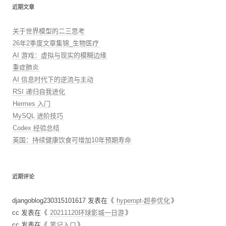
近期文章
关于世界模型的二三思考
26年2季度文章集锦_生物医疗
AI 游戏：虚拟与现实的模糊边缘
重症肺炎
AI 信息时代下的逆流与主动
RSI 递归自我进化
Hermes 入门
MySQL 进阶技巧
Codex 经验总结
英国：持续健康饮食可增加10年预期寿命
近期评论
djangoblog230315101617
发表在《
hyperopt-超参优化
》
cc
发表在《
20211120环球影城一日游
》
cc
发表在《
笔记入口
》