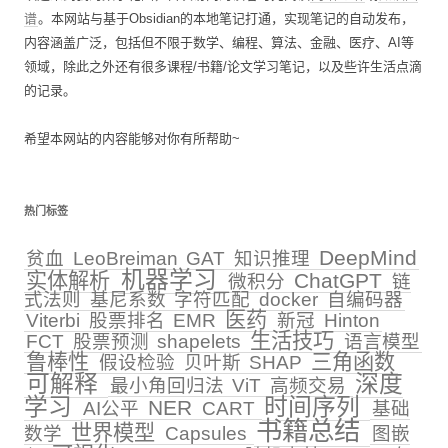
谱
。本网站与基于Obsidian的本地笔记打通，实现笔记的自动发布，
内容涵盖广泛，包括但不限于数学、编程、算法、金融、医疗、AI等
领域，除此之外还有很多课程/书籍/论文学习笔记，以及些许生活点滴
的记录。
希望本网站的内容能够对你有所帮助~
热门标签
DeepMind
贫血
LeoBreiman
GAT
知识推理
机器学习
实体解析
ChatGPT
微积分
链
式法则
基尼系数
字符匹配
docker
自编码器
医药
Viterbi
股票排名
EMR
新冠
Hinton
生活技巧
FCT
股票预测
shapelets
语言模型
鲁棒性
三角函数
假设检验
贝叶斯
SHAP
可解释
深度
最小角回归法
ViT
高频交易
学习
时间序列
NER
AI公平
CART
基础
书籍总结
世界模型
数学
Capsules
图嵌