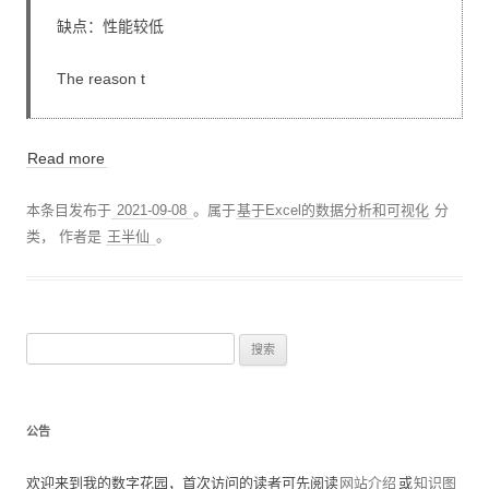
缺点：性能较低
The reason t
Read more
本条目发布于
2021-09-08
。属于
基于Excel的数据分析和可视化
分
类，
作者是
王半仙
。
搜
索
：
公告
欢迎来到我的数字花园，首次访问的读者可先阅读
网站介绍
或
知识图