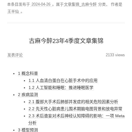
本条目发布于
2024-04-26
。属于
文章集锦_古麻今醉
分类，
作者是
王半仙
。
古麻今醉23年4季度文章集锦
发表评论
2133 views
1 概念科普
1.1 人血清白蛋白在心脏手术中的应用
1.2 人工智能和睡眠：推进睡眠医学
2 疾病监测
2.1 腹部大手术后肺部并发症的相关危险因素分析
2.2 先天性心脏病患儿围术期脑电图背景和放电异常
2.3 术后谵妄对术后神经认知障碍的影响：一项 Meta
分析
3 模型预测