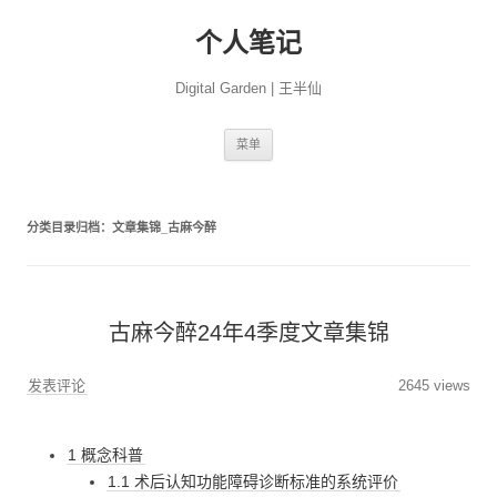
个人笔记
Digital Garden | 王半仙
跳
菜单
至
正
文
分类目录归档：
文章集锦_古麻今醉
古麻今醉24年4季度文章集锦
发表评论
2645 views
1 概念科普
1.1 术后认知功能障碍诊断标准的系统评价