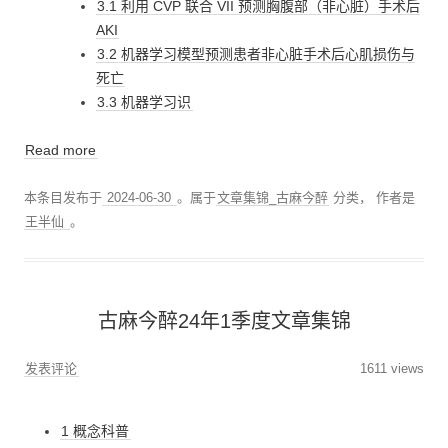
3.1 利用 CVP 联合 VII 预测胸腹部（非心脏）手术后
AKI
3.2 机器学习模型预测患者非心脏手术后心肌损伤与
死亡
3.3 机器学习识
Read more
本条目发布于
2024-06-30
。属于
文章集锦_古麻今醉
分类，
作者是
王半仙
。
古麻今醉24年1季度文章集锦
发表评论
1611 views
1 概念科普