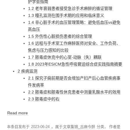
护学会指南
1.2 老年衰弱患者接受急诊手术麻醉的循证管理
1.3 瞳孔监测在围手术期的应用和临床意义
1.4 非心脏手术的血压管理策略：避免低血压vs避免
高血压
1.5 外伤性心脏损伤患者的综合管理
1.6 远程与手术室工作麻醉医师对安全、工作负荷、
焦虑与压力感知的比较
1.7 脓毒症休克中的心室-动脉（失）耦联
1.8 2023年ESICM急性呼吸窘迫综合症实践指南摘要
2 疾病监测
2.1 探究子痫前期是否会增加产妇产后心血管疾病事
件发病率
2.2 脓毒症和脓毒性休克患者中测量乳酸水平的效用
2.3 脓毒症中的右
Read more
本条目发布于
2023-06-24
。属于
文章集锦_古麻今醉
分类，
作者是