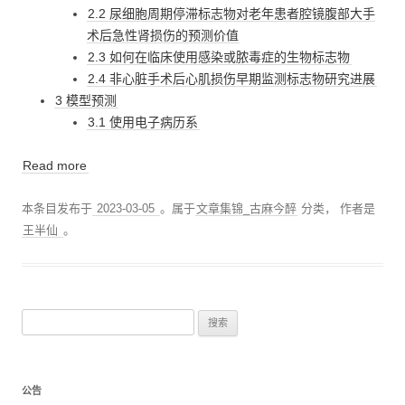
2.2 尿细胞周期停滞标志物对老年患者腔镜腹部大手
术后急性肾损伤的预测价值
2.3 如何在临床使用感染或脓毒症的生物标志物
2.4 非心脏手术后心肌损伤早期监测标志物研究进展
3 模型预测
3.1 使用电子病历系
Read more
本条目发布于
2023-03-05
。属于
文章集锦_古麻今醉
分类，
作者是
王半仙
。
搜
索
：
公告