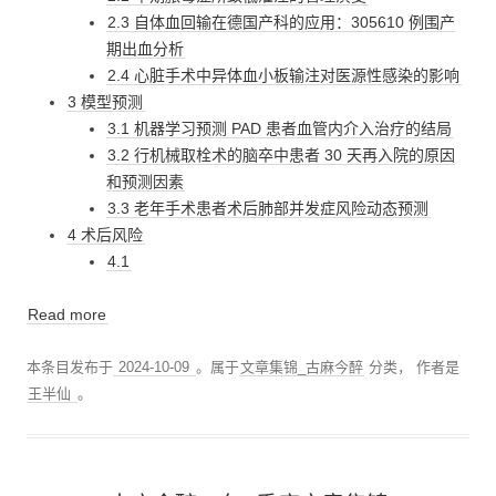
2.3 自体血回输在德国产科的应用：305610 例围产
期出血分析
2.4 心脏手术中异体血小板输注对医源性感染的影响
3 模型预测
3.1 机器学习预测 PAD 患者血管内介入治疗的结局
3.2 行机械取栓术的脑卒中患者 30 天再入院的原因
和预测因素
3.3 老年手术患者术后肺部并发症风险动态预测
4 术后风险
4.1
Read more
本条目发布于
2024-10-09
。属于
文章集锦_古麻今醉
分类，
作者是
王半仙
。