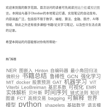
欢迎来到我的数字花园，首次访问的读者可先阅读
网站介绍
或
知识图
谱
。本网站与基于Obsidian的本地笔记打通，实现笔记的自动发布，
内容涵盖广泛，包括但不限于数学、编程、算法、金融、医疗、AI等
领域，除此之外还有很多课程/书籍/论文学习笔记，以及些许生活点滴
的记录。
希望本网站的内容能够对你有所帮助~
热门标签
NER
图嵌入
Hinton
自编码器
最小角回归法
书籍总结
鲁棒性
GCN
强化学习
微积分
机器学习
MIT
docker
股票预测
GAT
ViT
可视化
Viterbi
LeoBreiman
基尼系数
EMR
时间序列
实体解析
贝叶斯
链式法则
知识
可解释
世界
图谱
FCT
高频交易
bagging
python
模型
shapelets
基础数学
语言模