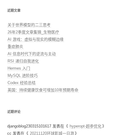
近期文章
关于世界模型的二三思考
26年2季度文章集锦_生物医疗
AI 游戏：虚拟与现实的模糊边缘
重症肺炎
AI 信息时代下的逆流与主动
RSI 递归自我进化
Hermes 入门
MySQL 进阶技巧
Codex 经验总结
英国：持续健康饮食可增加10年预期寿命
近期评论
djangoblog230315101617
发表在《
hyperopt-超参优化
》
cc
发表在《
20211120环球影城一日游
》