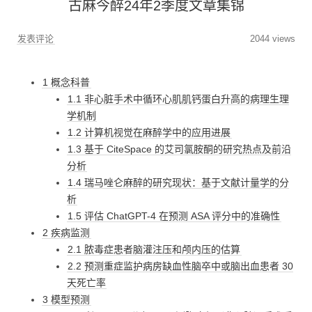
古麻今醉24年2季度文章集锦
发表评论
2044 views
1 概念科普
1.1 非心脏手术中循环心肌肌钙蛋白升高的病理生理
学机制
1.2 计算机视觉在麻醉学中的应用进展
1.3 基于 CiteSpace 的艾司氯胺酮的研究热点及前沿
分析
1.4 瑞马唑仑麻醉的研究现状：基于文献计量学的分
析
1.5 评估 ChatGPT-4 在预测 ASA 评分中的准确性
2 疾病监测
2.1 脓毒症患者脑灌注压和颅内压的估算
2.2 预测重症监护病房缺血性脑卒中或脑出血患者 30
天死亡率
3 模型预测