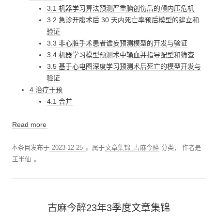
3.1 机器学习算法预测严重脑创伤后的颅内压危机
3.2 急诊开腹术后 30 天内死亡率预后模型的建立和
验证
3.3 非心脏手术患者谵妄预测模型的开发与验证
3.4 机器学习模型预测术中输血并指导配型和筛查
3.5 基于心电图深度学习预测术后死亡的模型开发与
验证
4 治疗干预
4.1 合并
Read more
本条目发布于
2023-12-25
。属于
文章集锦_古麻今醉
分类，
作者是
王半仙
。
古麻今醉23年3季度文章集锦