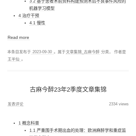
3.2 基于患者术前资料构建预测术后不良事件风险的
机器学习模型
4 治疗干预
4.1 慢性
Read more
本条目发布于
2023-09-30
。属于
文章集锦_古麻今醉
分类，
作者是
王半仙
。
古麻今醉23年2季度文章集锦
发表评论
2334 views
1 概念科普
1.1 严重围手术期出血的处理：欧洲麻醉学和重症监