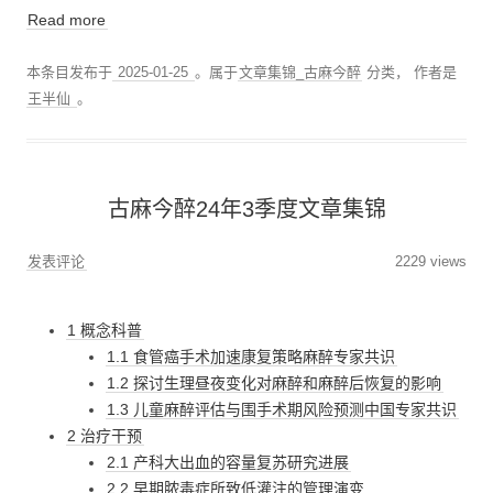
Read more
本条目发布于
2025-01-25
。属于
文章集锦_古麻今醉
分类，
作者是
王半仙
。
古麻今醉24年3季度文章集锦
发表评论
2229 views
1 概念科普
1.1 食管癌手术加速康复策略麻醉专家共识
1.2 探讨生理昼夜变化对麻醉和麻醉后恢复的影响
1.3 儿童麻醉评估与围手术期风险预测中国专家共识
2 治疗干预
2.1 产科大出血的容量复苏研究进展
2.2 早期脓毒症所致低灌注的管理演变