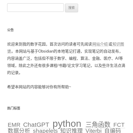
搜
索
：
公告
欢迎来到我的数字花园，首次访问的读者可先阅读
网站介绍
或
知识图
谱
。本网站与基于Obsidian的本地笔记打通，实现笔记的自动发布，
内容涵盖广泛，包括但不限于数学、编程、算法、金融、医疗、AI等
领域，除此之外还有很多课程/书籍/论文学习笔记，以及些许生活点滴
的记录。
希望本网站的内容能够对你有所帮助~
热门标签
python
ChatGPT
三角函数
EMR
FCT
数据分析
shapelets
知识推理
Viterbi
自编码