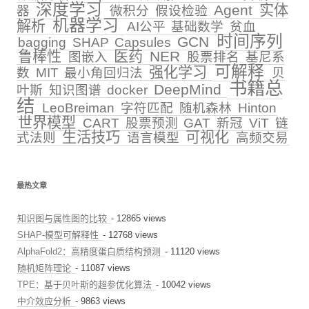
深度学习
Agent
实体
器
微积分
假设检验
机器学习
解析
AI公平
基础数学
贫血
时间序列
GCN
bagging
SHAP
Capsules
鲁棒性
医药
NER
图嵌入
股票排名
基尼系
可解释
强化学习
数
MIT
最小角回归法
贝
书籍总
DeepMind
叶斯
知识图谱
docker
结
LeoBreiman
字符匹配
随机森林
Hinton
世界模型
CART
股票预测
GAT
新冠
ViT
链
生活技巧
可视化
式法则
语言模型
高频交易
最热文章
知识图与属性图的比较
- 12865 views
SHAP-模型可解释性
- 12768 views
AlphaFold2：高精度蛋白质结构预测
- 11120 views
随机矩阵理论
- 11087 views
TPE：基于贝叶斯的超参优化算法
- 10042 views
中介效应分析
- 9863 views