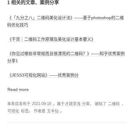
1 相关的文章、案例分享
《「九分之八」二维码美化设计法》——基于photoshop的二维
码优化技巧
《干货｜二维码工作原理及美化设计基本要义》
《你见过哪些非常规而且很漂亮的二维码？》——知乎优秀案例
分享1
《JESS3可视化网站》——优秀案例分
Read more
本条目发布于
2021-09-18
。属于
才疏学浅
分类， 被贴了
二维码
，
可视化
标签。
作者是
王半仙
。