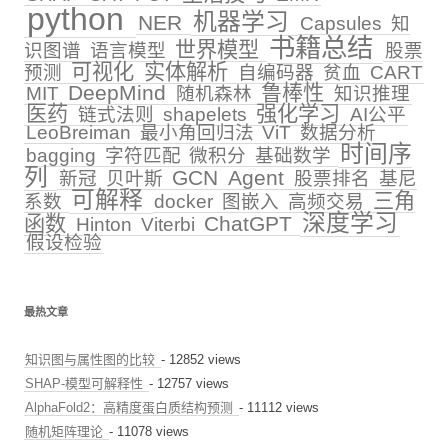
python
机器学习
NER
Capsules
知
书籍总结
世界模型
识图谱
语言模型
股票
可视化
实体解析
预测
自编码器
贫血
CART
DeepMind
鲁棒性
MIT
随机森林
知识推理
医药
强化学习
链式法则
shapelets
AI公平
LeoBreiman
最小角回归法
ViT
数据分析
时间序
bagging
字符匹配
微积分
基础数学
列
GCN
Agent
新冠
贝叶斯
股票排名
基尼
可解释
三角
系数
docker
图嵌入
高频交易
深度学习
函数
ChatGPT
Hinton
Viterbi
假设检验
最热文章
知识图与属性图的比较
- 12852 views
SHAP-模型可解释性
- 12757 views
AlphaFold2：高精度蛋白质结构预测
- 11112 views
随机矩阵理论
- 11078 views