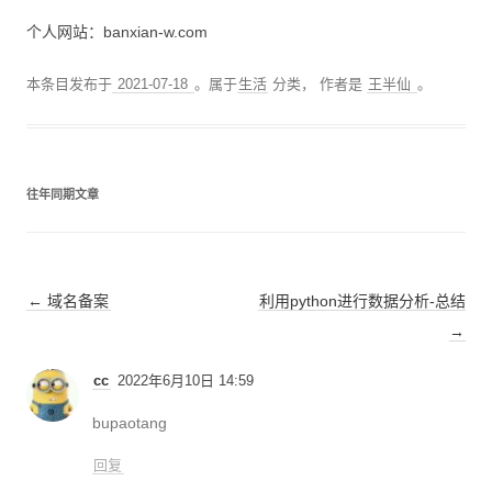
个人网站：banxian-w.com
本条目发布于
2021-07-18
。属于
生活
分类，
作者是
王半仙
。
往年同期文章
文
←
域名备案
利用python进行数据分析-总结
章
→
导
cc
2022年6月10日 14:59
航
bupaotang
回复