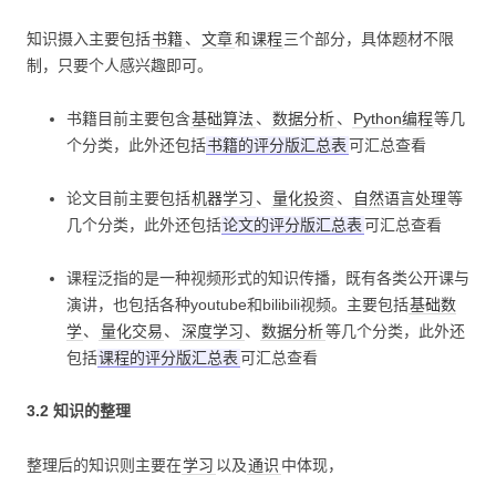
知识摄入主要包括
书籍
、
文章
和
课程
三个部分，具体题材不限
制，只要个人感兴趣即可。
书籍目前主要包含
基础算法
、
数据分析
、
Python编程
等几
个分类，此外还包括
书籍的评分版汇总表
可汇总查看
论文目前主要包括
机器学习
、
量化投资
、
自然语言处理
等
几个分类，此外还包括
论文的评分版汇总表
可汇总查看
课程泛指的是一种视频形式的知识传播，既有各类公开课与
演讲，也包括各种youtube和bilibili视频。主要包括
基础数
学
、
量化交易
、
深度学习
、
数据分析
等几个分类，此外还
包括
课程的评分版汇总表
可汇总查看
3.2 知识的整理
整理后的知识则主要在
学习
以及
通识
中体现，