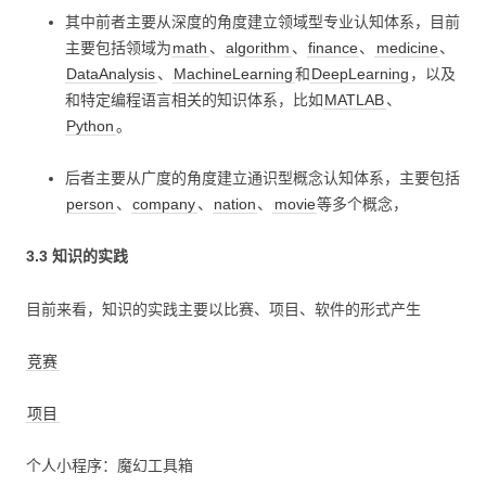
其中前者主要从深度的角度建立领域型专业认知体系，目前
主要包括领域为
math
、
algorithm
、
finance
、
medicine
、
DataAnalysis
、
MachineLearning
和
DeepLearning
，以及
和特定编程语言相关的知识体系，比如
MATLAB
、
Python
。
后者主要从广度的角度建立通识型概念认知体系，主要包括
person
、
company
、
nation
、
movie
等多个概念，
3.3 知识的实践
目前来看，知识的实践主要以比赛、项目、软件的形式产生
竞赛
项目
个人小程序：魔幻工具箱