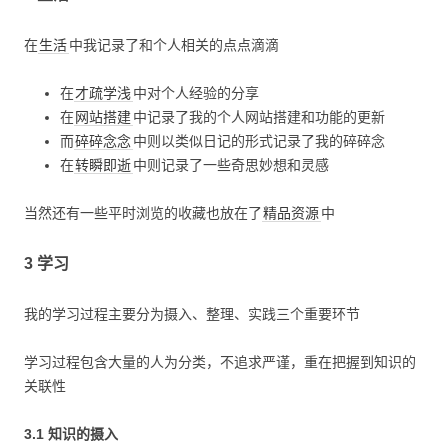
在
生活
中我记录了和个人相关的点点滴滴
在
才疏学浅
中对个人经验的分享
在
网站搭建
中记录了我的个人网站搭建和功能的更新
而
碎碎念念
中则以类似日记的形式记录了我的碎碎念
在
转瞬即逝
中则记录了一些奇思妙想和灵感
当然还有一些平时浏览的收藏也放在了
精品资源
中
3 学习
我的学习过程主要分为摄入、整理、实践三个重要环节
学习过程包含大量的人为分类，不追求严谨，重在把握到知识的
关联性
3.1 知识的摄入