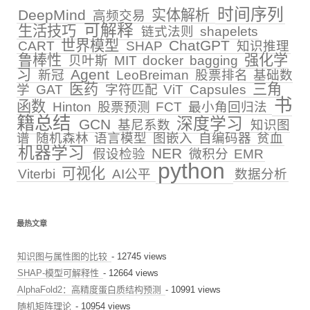
时间序列
DeepMind
实体解析
高频交易
可解释
生活技巧
链式法则
shapelets
世界模型
ChatGPT
CART
SHAP
知识推理
鲁棒性
强化学
贝叶斯
MIT
docker
bagging
习
Agent
新冠
LeoBreiman
股票排名
基础数
医药
三角
学
GAT
字符匹配
ViT
Capsules
书
函数
Hinton
股票预测
FCT
最小角回归法
籍总结
深度学习
GCN
基尼系数
知识图
谱
随机森林
语言模型
图嵌入
自编码器
贫血
机器学习
NER
假设检验
微积分
EMR
python
可视化
Viterbi
AI公平
数据分析
最热文章
知识图与属性图的比较
- 12745 views
SHAP-模型可解释性
- 12664 views
AlphaFold2：高精度蛋白质结构预测
- 10991 views
随机矩阵理论
- 10954 views