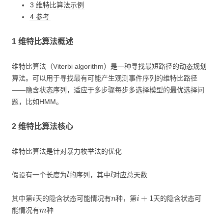
3 维特比算法示例
4 参考
1 维特比算法概述
维特比算法（Viterbi algorithm）是一种寻找最短路径的动态规划
算法。可以用于寻找最有可能产生观测事件序列的维特比路径
——隐含状态序列，适应于多步骤每步多选择模型的最优选择问
题，比如HMM。
2 维特比算法核心
维特比算法是针对暴力枚举法的优化
l
l
假设有一个长度为
的序列，其中
对应总天数
i
n
i
+
1
其中第
天的隐含状态可能情况有
种，第
天的隐含状态可
m
能情况有
种