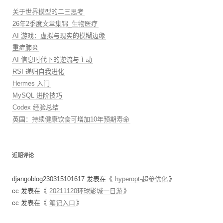
关于世界模型的二三思考
26年2季度文章集锦_生物医疗
AI 游戏：虚拟与现实的模糊边缘
重症肺炎
AI 信息时代下的逆流与主动
RSI 递归自我进化
Hermes 入门
MySQL 进阶技巧
Codex 经验总结
英国：持续健康饮食可增加10年预期寿命
近期评论
djangoblog230315101617
发表在《
hyperopt-超参优化
》
cc
发表在《
20211120环球影城一日游
》
cc
发表在《
笔记入口
》