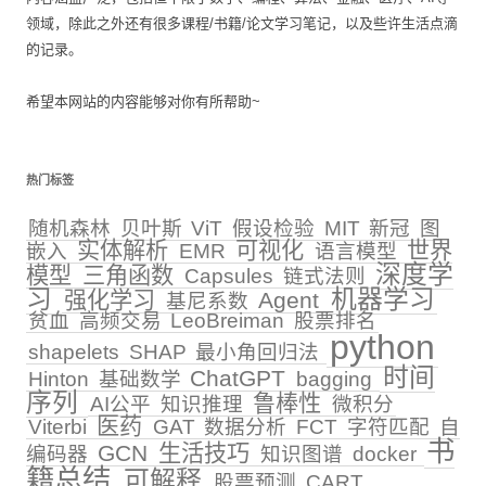
领域，除此之外还有很多课程/书籍/论文学习笔记，以及些许生活点滴
的记录。
希望本网站的内容能够对你有所帮助~
热门标签
随机森林
贝叶斯
ViT
假设检验
MIT
新冠
图
实体解析
可视化
世界
嵌入
EMR
语言模型
深度学
模型
三角函数
Capsules
链式法则
习
机器学习
强化学习
Agent
基尼系数
贫血
高频交易
LeoBreiman
股票排名
python
shapelets
SHAP
最小角回归法
时间
ChatGPT
Hinton
基础数学
bagging
序列
鲁棒性
AI公平
知识推理
微积分
医药
Viterbi
GAT
数据分析
FCT
字符匹配
自
书
GCN
生活技巧
编码器
知识图谱
docker
籍总结
可解释
股票预测
CART