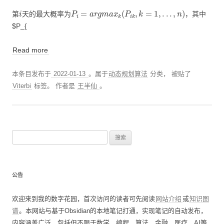
i
P
i
=
a
r
g
m
a
x
k
(
P
i
k
,
k
=
1
,
.
.
.
,
n
)
第
天的最大概率为
，其中
$P_{
Read more
本条目发布于
2022-01-13
。属于
动态规划算法
分类， 被贴了
Viterbi
标签。
作者是
王半仙
。
搜
索
：
公告
欢迎来到我的数字花园，首次访问的读者可先阅读
网站介绍
或
知识图
谱
。本网站与基于Obsidian的本地笔记打通，实现笔记的自动发布，
内容涵盖广泛，包括但不限于数学、编程、算法、金融、医疗、AI等