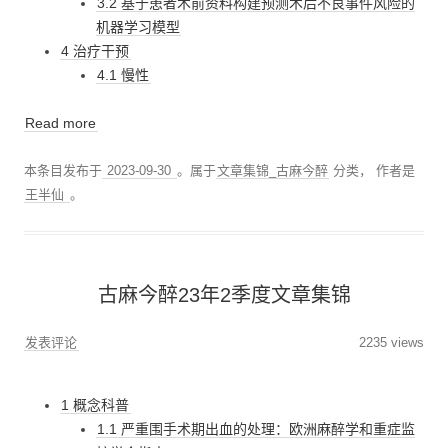
3.2 基于患者术前资料构建预测术后不良事件风险的
机器学习模型
4 治疗干预
4.1 慢性
Read more
本条目发布于
2023-09-30
。属于
文章集锦_古麻今醉
分类，
作者是
王半仙
。
古麻今醉23年2季度文章集锦
发表评论
2235 views
1 概念科普
1.1 严重围手术期出血的处理：欧洲麻醉学和重症监