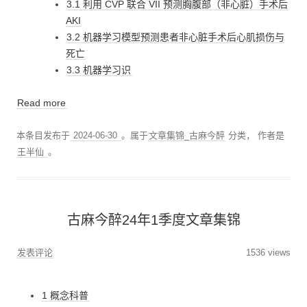
3.1 利用 CVP 联合 VII 预测胸腹部（非心脏）手术后
AKI
3.2 机器学习模型预测患者非心脏手术后心肌损伤与
死亡
3.3 机器学习识
Read more
本条目发布于
2024-06-30
。属于
文章集锦_古麻今醉
分类，
作者是
王半仙
。
古麻今醉24年1季度文章集锦
发表评论
1536 views
1 概念科普