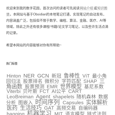
欢迎来到我的数字花园，首次访问的读者可先阅读
网站介绍
或
知识图
谱
。本网站与基于Obsidian的本地笔记打通，实现笔记的自动发布，
内容涵盖广泛，包括但不限于数学、编程、算法、金融、医疗、AI等
领域，除此之外还有很多课程/书籍/论文学习笔记，以及些许生活点滴
的记录。
希望本网站的内容能够对你有所帮助~
热门标签
NER
GCN
鲁棒性
Hinton
新冠
ViT
最小角
三
回归法
股票排名
微积分
字符匹配
SHAP
角函数
世界模型
股票预测
EMR
基尼系数
Viterbi
贝叶斯
FCT
AI公平
CART
Agent
LeoBreiman
shapelets
随机森林
数据
时间序列
实体解析
分析
图嵌入
Capsules
医药
生活技巧
GAT
高频交易
自编码器
机器学习
bagging
MIT
语言模型
链式法则