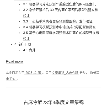
3.1 机器学习算法预测严重脑创伤后的颅内压危机
3.2 急诊开腹术后 30 天内死亡率预后模型的建立和
验证
3.3 非心脏手术患者谵妄预测模型的开发与验证
3.4 机器学习模型预测术中输血并指导配型和筛查
3.5 基于心电图深度学习预测术后死亡的模型开发与
验证
4 治疗干预
4.1 合并
Read more
本条目发布于
2023-12-25
。属于
文章集锦_古麻今醉
分类，
作者是
王半仙
。
古麻今醉23年3季度文章集锦