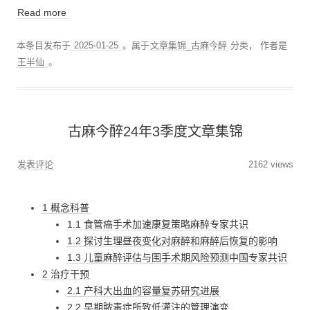
Read more
本条目发布于
2025-01-25
。属于
文章集锦_古麻今醉
分类，
作者是
王半仙
。
古麻今醉24年3季度文章集锦
发表评论
2162 views
1 概念科普
1.1 食管癌手术加速康复策略麻醉专家共识
1.2 探讨生理昼夜变化对麻醉和麻醉后恢复的影响
1.3 儿童麻醉评估与围手术期风险预测中国专家共识
2 治疗干预
2.1 产科大出血的容量复苏研究进展
2.2 早期脓毒症所致低灌注的管理演变