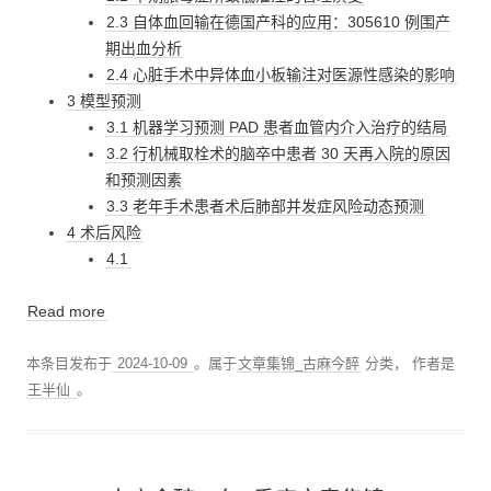
2.3 自体血回输在德国产科的应用：305610 例围产
期出血分析
2.4 心脏手术中异体血小板输注对医源性感染的影响
3 模型预测
3.1 机器学习预测 PAD 患者血管内介入治疗的结局
3.2 行机械取栓术的脑卒中患者 30 天再入院的原因
和预测因素
3.3 老年手术患者术后肺部并发症风险动态预测
4 术后风险
4.1
Read more
本条目发布于
2024-10-09
。属于
文章集锦_古麻今醉
分类，
作者是
王半仙
。