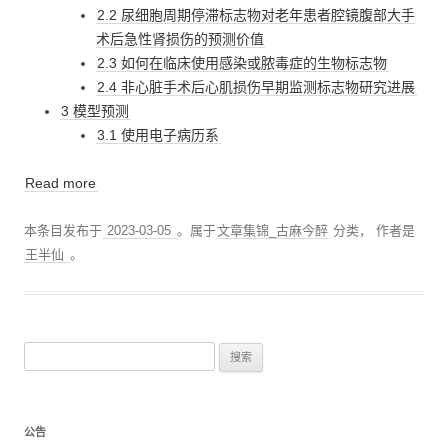
2.2 尿细胞周期停滞标志物对老年患者腔镜腹部大手
术后急性肾损伤的预测价值
2.3 如何在临床使用感染或脓毒症的生物标志物
2.4 非心脏手术后心肌损伤早期监测标志物研究进展
3 模型预测
3.1 使用电子病历系
Read more
本条目发布于
2023-03-05
。属于
文章集锦_古麻今醉
分类，
作者是
王半仙
。
搜
索
：
公告