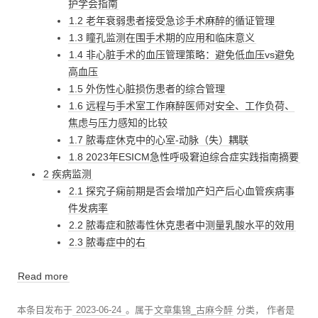
护学会指南
1.2 老年衰弱患者接受急诊手术麻醉的循证管理
1.3 瞳孔监测在围手术期的应用和临床意义
1.4 非心脏手术的血压管理策略：避免低血压vs避免
高血压
1.5 外伤性心脏损伤患者的综合管理
1.6 远程与手术室工作麻醉医师对安全、工作负荷、
焦虑与压力感知的比较
1.7 脓毒症休克中的心室-动脉（失）耦联
1.8 2023年ESICM急性呼吸窘迫综合症实践指南摘要
2 疾病监测
2.1 探究子痫前期是否会增加产妇产后心血管疾病事
件发病率
2.2 脓毒症和脓毒性休克患者中测量乳酸水平的效用
2.3 脓毒症中的右
Read more
本条目发布于
2023-06-24
。属于
文章集锦_古麻今醉
分类，
作者是