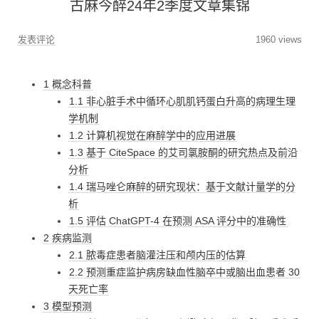
古麻今醉24年2季度文章集锦
发表评论
1960 views
1 概念科普
1.1 非心脏手术中循环心肌肌钙蛋白升高的病理生理
学机制
1.2 计算机视觉在麻醉学中的应用进展
1.3 基于 CiteSpace 的艾司氯胺酮的研究热点及前沿
分析
1.4 瑞马唑仑麻醉的研究现状：基于文献计量学的分
析
1.5 评估 ChatGPT-4 在预测 ASA 评分中的准确性
2 疾病监测
2.1 脓毒症患者脑灌注压和颅内压的估算
2.2 预测重症监护病房缺血性脑卒中或脑出血患者 30
天死亡率
3 模型预测