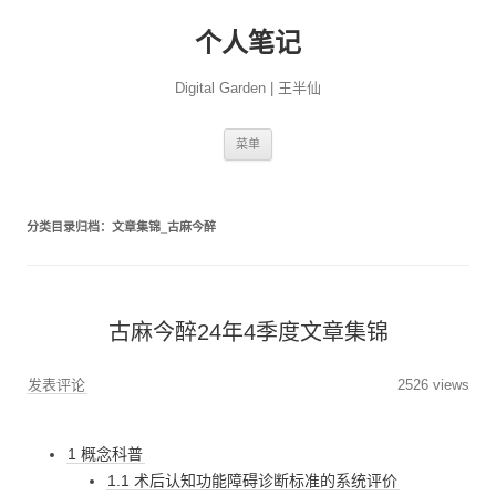
个人笔记
Digital Garden | 王半仙
跳
菜单
至
正
文
分类目录归档：
文章集锦_古麻今醉
古麻今醉24年4季度文章集锦
发表评论
2526 views
1 概念科普
1.1 术后认知功能障碍诊断标准的系统评价