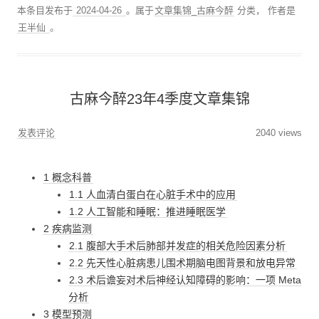
本条目发布于
2024-04-26
。属于
文章集锦_古麻今醉
分类，
作者是
王半仙
。
古麻今醉23年4季度文章集锦
发表评论
2040 views
1 概念科普
1.1 人血清白蛋白在心脏手术中的应用
1.2 人工智能和睡眠：推进睡眠医学
2 疾病监测
2.1 腹部大手术后肺部并发症的相关危险因素分析
2.2 先天性心脏病患儿围术期脑电图背景和放电异常
2.3 术后谵妄对术后神经认知障碍的影响：一项 Meta
分析
3 模型预测