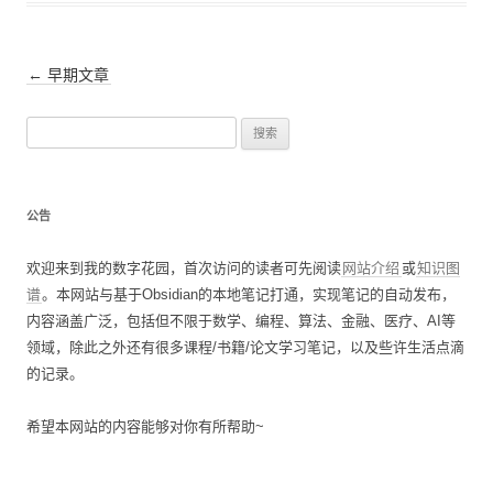
文
←
早期文章
章
搜
导
索
航
：
公告
欢迎来到我的数字花园，首次访问的读者可先阅读
网站介绍
或
知识图
谱
。本网站与基于Obsidian的本地笔记打通，实现笔记的自动发布，
内容涵盖广泛，包括但不限于数学、编程、算法、金融、医疗、AI等
领域，除此之外还有很多课程/书籍/论文学习笔记，以及些许生活点滴
的记录。
希望本网站的内容能够对你有所帮助~