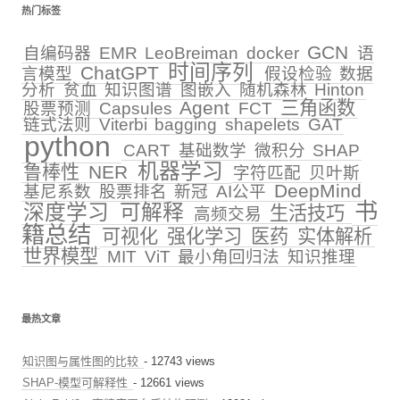
热门标签
GCN
自编码器
EMR
LeoBreiman
docker
语
时间序列
ChatGPT
言模型
假设检验
数据
分析
贫血
知识图谱
图嵌入
随机森林
Hinton
Agent
三角函数
股票预测
Capsules
FCT
链式法则
Viterbi
bagging
shapelets
GAT
python
CART
基础数学
微积分
SHAP
机器学习
鲁棒性
NER
字符匹配
贝叶斯
DeepMind
基尼系数
股票排名
新冠
AI公平
书
深度学习
可解释
生活技巧
高频交易
籍总结
可视化
强化学习
医药
实体解析
世界模型
MIT
ViT
最小角回归法
知识推理
最热文章
知识图与属性图的比较
- 12743 views
SHAP-模型可解释性
- 12661 views