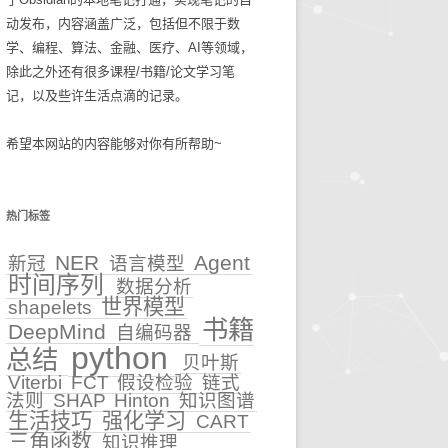
动发布，内容涵盖广泛，包括但不限于数
碎碎念念2025
生活技巧
学、编程、算法、金融、医疗、AI等领域，
除此之外还有很多课程/书籍/论文学习笔
知识管理
记，以及些许生活点滴的记录。
古麻今醉文章集锦
希望本网站的内容能够对你有所帮助~
BASIC重症医学文章集锦
NEJM医学前沿文章集锦
热门标签
输血管理
NER
Agent
新冠
语言模型
时间序列
数据分析
5
文章集锦_BASIC重症医
世界模型
shapelets
学
书籍
DeepMind
自编码器
性
python
总结
文章集锦_NEJM医学前沿
贝叶斯
Viterbi
FCT
假设检验
链式
法则
SHAP
Hinton
知识图谱
文章集锦_古麻今醉
生活技巧
强化学习
CART
三角函数
知识推理
贫血相关