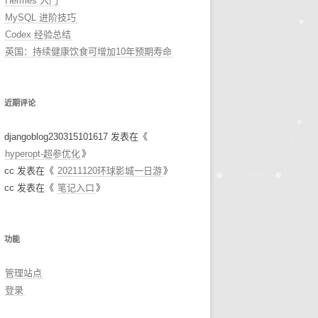
Hermes 入门
MySQL 进阶技巧
Codex 经验总结
英国：持续健康饮食可增加10年预期寿命
近期评论
djangoblog230315101617
发表在《
hyperopt-超参优化
》
cc
发表在《
20211120环球影城一日游
》
cc
发表在《
笔记入口
》
功能
管理站点
登录