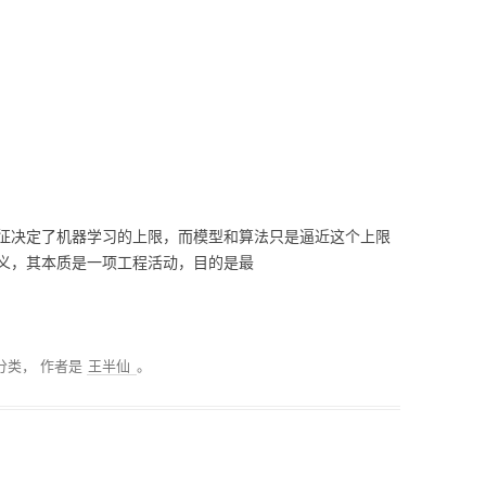
分类回归算法
MODULE-STREAMLIT-
低代码平台
搜索排序算法
PYTHON性能优化
PYTHON操作数据库
MODULE-TSFRESH-时
序处理
征决定了机器学习的上限，而模型和算法只是逼近这个上限
MODULE-SKLEARN-机
义，其本质是一项工程活动，目的是最
器学习
MODULE-PANDAS-数据
处理
分类，
作者是
王半仙
。
PYTHON模型调优
PYTHON科研工具
MODULE-SEABORN-可