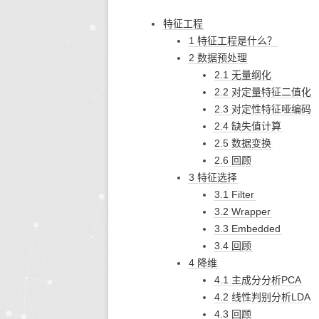
特征工程
生活的智慧
同步协作
人文社
快思
1 特征工程是什么？
2 数据预处理
存储搜索
机器学
2.1 无量纲化
KETTLE
2.2 对定量特征二值化
2.3 对定性特征哑编码
大模型生态
2.4 缺失值计算
2.5 数据变换
系统环境
2.6 回顾
3 特征选择
3.1 Filter
3.2 Wrapper
3.3 Embedded
3.4 回顾
4 降维
4.1 主成分分析PCA
4.2 线性判别分析LDA
4.3 回顾