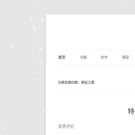
首页
书籍
软件
课程
基础算法
JUPYTER
深度学
剑指O
分类目录归档：
特征工程
PYTHON编程
DOCKER
量化交
编写
PYTH
数据分析
ANACONDA
数据分
利用P
议
析
深度学习
OPENCV
基础数
动手
特
机器学习
编辑写作
BILIB
深度学习
发表评论
计算机科学
实用工具
金融经
DOC