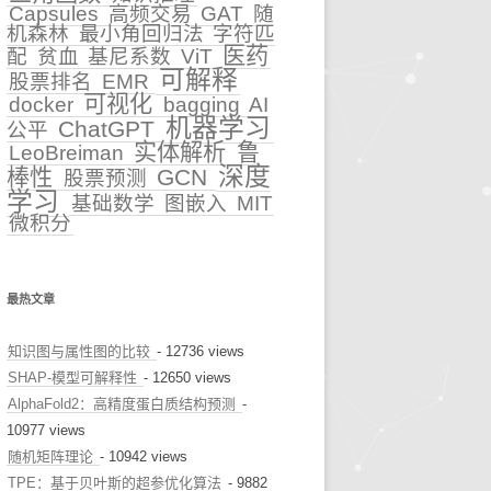
Capsules
高频交易
GAT
随
机森林
最小角回归法
字符匹
早诊预警
医药
配
贫血
基尼系数
ViT
可解释
股票排名
EMR
治疗推荐
可视化
docker
bagging
AI
机器学习
ChatGPT
公平
健康科普
实体解析
鲁
LeoBreiman
深度
棒性
GCN
股票预测
学习
基础数学
图嵌入
MIT
微积分
最热文章
知识图与属性图的比较
- 12736 views
SHAP-模型可解释性
- 12650 views
AlphaFold2：高精度蛋白质结构预测
-
10977 views
随机矩阵理论
- 10942 views
TPE：基于贝叶斯的超参优化算法
- 9882