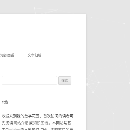
知识图谱
文章归档
理
命名实体识别
搜
网盘资源
索
优质项目
豆瓣电影TOP250
：
公告
AI&LLMS
流光掠影
碎碎念念2021
欢迎来到我的数字花园，首次访问的读者可
数据资源
碎碎念念2022
找工作经验
先阅读
网站介绍
或
知识图谱
。本网站与基
碎碎念念2023
谷歌年度盘点
于Obsidian的本地笔记打通，实现笔记的自