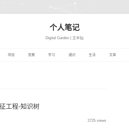
个人笔记
Digital Garden | 王半仙
跳
至
项目
竞赛
学习
通识
生活
文章
正
文
习
FFER
云景项目
HIMCM
HINTON机器学习与神经
PROGRAMMING
极客学院
NATION
网站搭建
JUPYTER
自然语言处
网络
易
高质量代码改善
TRANSLATION
CBLUE
机器学习与量化交易实战
MATH
风机故障
社会工程
COMPUTER
精品资源
SEABORN
机器学习
ON 程序的 91 个建
DEEPLEARNING.AI 大模
析
YTHON进行数据分
微信聊天机器人
基于EXCEL的数据分析和
MACHINELEARNING
库存预测
PYTHON与高级机器学习
PERSON
转瞬即逝
模型开发技巧
随机森林
量化投资
极客精神
型系列教程
可视化
学
学深度学习
魔幻工具箱
MIT18.01单变量微积分
DEEPLEARNING
智能排单
EREBUS
COMPANY
碎碎念念
强化学习
NLP
特征工程
时间序列
为人师表
征工程-知识树
ILI大学
 500 问
大学实践
LATEX
MIT18.02多变量微积分
优质评论
ALGORITHM
MOVIE
才疏学浅
AI 基准测试集
启发式算法族
ANACONDA
图神经网络
综艺节目
2725 views
济
KER-从入门到实践
和兴健康
OBSIDIAN
PICGO
肖星-财务分析与决策
FINANCE
入职培训
STORY
深思熟虑
基础神经网络
动态规划算法
数据挖掘
纪录探索