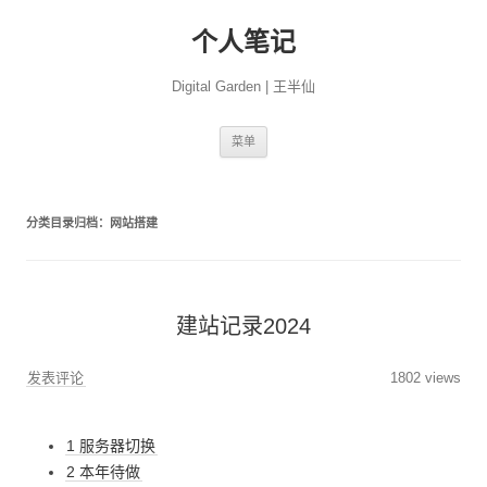
个人笔记
Digital Garden | 王半仙
跳
菜单
至
正
文
分类目录归档：
网站搭建
建站记录2024
发表评论
1802 views
1 服务器切换
2 本年待做