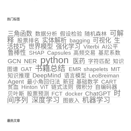
热门标签
可解
三角函数
数据分析
假设检验
随机森林
释
实体解析
可视化
生
股票排名
bagging
活技巧
世界模型
强化学习
Viterbi
AI公平
鲁棒性
SHAP
Capsules
高频交易
基尼系数
python
GCN
NER
医药
字符匹配
知识
书籍总结
图谱
GAT
EMR
shapelets
MIT
DeepMind
知识推理
语言模型
LeoBreiman
Agent
最小角回归法
新冠
基础数学
CART
贫血
Hinton
ViT
链式法则
微积分
自编码器
时
ChatGPT
贝叶斯
股票预测
FCT
docker
间序列
深度学习
机器学习
图嵌入
最热文章