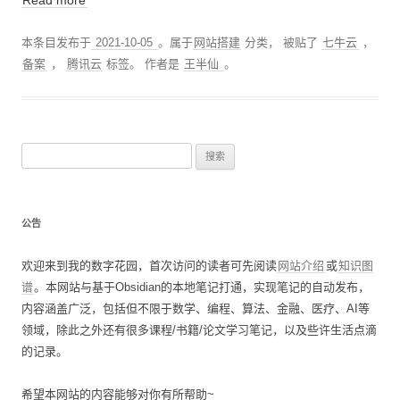
Read more
本条目发布于
2021-10-05
。属于
网站搭建
分类， 被贴了
七牛云
，
备案
，
腾讯云
标签。
作者是
王半仙
。
搜
索
：
公告
欢迎来到我的数字花园，首次访问的读者可先阅读
网站介绍
或
知识图
谱
。本网站与基于Obsidian的本地笔记打通，实现笔记的自动发布，
内容涵盖广泛，包括但不限于数学、编程、算法、金融、医疗、AI等
领域，除此之外还有很多课程/书籍/论文学习笔记，以及些许生活点滴
的记录。
希望本网站的内容能够对你有所帮助~