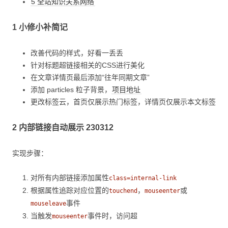
5 全站知识关系网络
1 小修小补简记
改善代码的样式，好看一丢丢
针对标题超链接相关的CSS进行美化
在文章详情页最后添加“往年同期文章”
添加 particles 粒子背景，
项目地址
更改标签云，首页仅展示热门标签，详情页仅展示本文标签
2 内部链接自动展示 230312
实现步骤：
对所有内部链接添加属性
class=internal-link
根据属性追踪对应位置的
，
或
touchend
mouseenter
事件
mouseleave
当触发
事件时，访问超
mouseenter