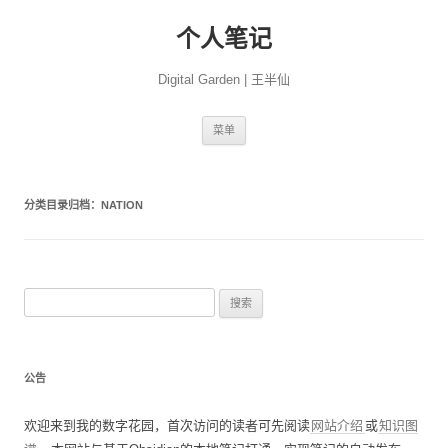
个人笔记
Digital Garden | 王半仙
跳
菜单
至
正
文
分类目录归档：
NATION
搜
索
：
公告
欢迎来到我的数字花园，首次访问的读者可先阅读
网站介绍
或
知识图