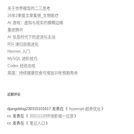
关于世界模型的二三思考
26年2季度文章集锦_生物医疗
AI 游戏：虚拟与现实的模糊边缘
重症肺炎
AI 信息时代下的逆流与主动
RSI 递归自我进化
Hermes 入门
MySQL 进阶技巧
Codex 经验总结
英国：持续健康饮食可增加10年预期寿命
近期评论
djangoblog230315101617
发表在《
hyperopt-超参优化
》
cc
发表在《
20211120环球影城一日游
》
cc
发表在《
笔记入口
》