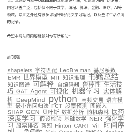
谱
。本网站与基于Obsidian的本地笔记打通，实现笔记的自动发布，
内容涵盖广泛，包括但不限于数学、编程、算法、金融、医疗、AI等
领域，除此之外还有很多课程/书籍/论文学习笔记，以及些许生活点滴
的记录。
希望本网站的内容能够对你有所帮助~
热门标签
shapelets
字符匹配
LeoBreiman
基尼系数
书籍总结
世界模型
EMR
MIT
知识推理
可解释
鲁棒性
生活技
知识图谱
自编码器
机器学习
巧
Agent
可视化
实体解
GAT
python
析
DeepMind
高频交易
语言模
型
最小角回归法
FCT
股票预测
图嵌入
GCN
医药
SHAP
贝叶斯
数据分析
随机森林
深度学习
NER
强化学
假设检验
基础数学
时间序
习
股票排名
新冠
Hinton
CART
ViT
列