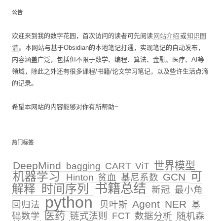
公告
欢迎来到我的数字花园，首次访问的读者可先阅读
网站介绍
或
知识图
谱
。本网站与基于Obsidian的本地笔记打通，实现笔记的自动发布，
内容涵盖广泛，包括但不限于数学、编程、算法、金融、医疗、AI等
领域，除此之外还有很多课程/书籍/论文学习笔记，以及些许生活点滴
的记录。
希望本网站的内容能够对你有所帮助~
热门标签
DeepMind
世界模型
bagging
CART
ViT
机器学习
可
GCN
Hinton
贫血
基尼系数
书籍总结
解释
时间序列
新冠
最小角
python
Agent
NER
回归法
贝叶斯
基
医药
础数学
链式法则
FCT
数据分析
随机森