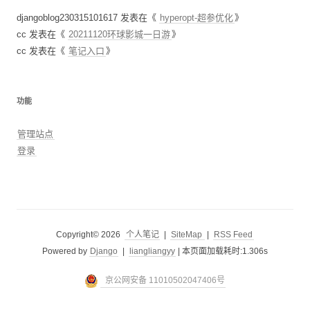
djangoblog230315101617
发表在《
hyperopt-超参优化
》
cc
发表在《
20211120环球影城一日游
》
cc
发表在《
笔记入口
》
功能
管理站点
登录
Copyright© 2026
个人笔记
|
SiteMap
|
RSS Feed
Powered by
Django
|
liangliangyy
|
本页面加载耗时:1.306s
京公网安备 11010502047406号