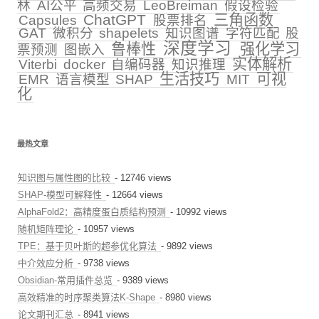
林
AI公平
高频交易
LeoBreiman
假设检验
ChatGPT
三角函数
Capsules
股票排名
GAT
微积分
shapelets
知识图谱
字符匹配
股
深度学习
鲁棒性
强化学习
票预测
图嵌入
实体解析
Viterbi
docker
自编码器
知识推理
生活技巧
可视
EMR
语言模型
SHAP
MIT
化
最热文章
知识图与属性图的比较
- 12746 views
SHAP-模型可解释性
- 12664 views
AlphaFold2：高精度蛋白质结构预测
- 10992 views
随机矩阵理论
- 10957 views
TPE：基于贝叶斯的超参优化算法
- 9892 views
中介效应分析
- 9738 views
Obsidian-常用插件总览
- 9389 views
高效精准的时序聚类算法K-Shape
- 8980 views
论文期刊汇总
- 8941 views