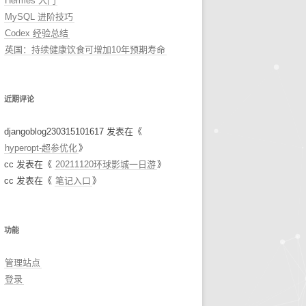
Hermes 入门
MySQL 进阶技巧
Codex 经验总结
英国：持续健康饮食可增加10年预期寿命
近期评论
djangoblog230315101617
发表在《
hyperopt-超参优化
》
cc
发表在《
20211120环球影城一日游
》
cc
发表在《
笔记入口
》
功能
管理站点
登录