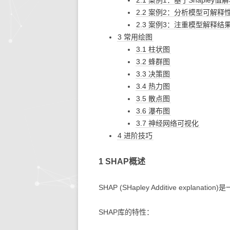
2.1 案例1：基于Shapley
2.2 案例2：分析模型可解
生活的智慧
同步协作
人文社
快思
2.3 案例3：注重模型解释结
3 常用绘图
存储搜索
机器学
3.1 柱状图
3.2 蜂群图
KETTLE
3.3 决策图
大模型生态
3.4 热力图
3.5 散点图
系统环境
3.6 瀑布图
3.7 神经网络可视化
4 进阶技巧
1 SHAP概述
SHAP (SHapley Additive expl
SHAP库的特性：