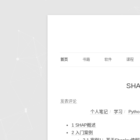
首页
书籍
软件
课程
基础算法
JUPYTER
深度学
剑指O
SH
PYTHON编程
DOCKER
量化交
编写
PYTH
数据分析
ANACONDA
数据分
利用P
发表评论
议
析
个人笔记
学习
Pytho
深度学习
OPENCV
基础数
动手
1 SHAP概述
机器学习
编辑写作
BILIB
深度学习
2 入门案例
计算机科学
实用工具
金融经
DOC