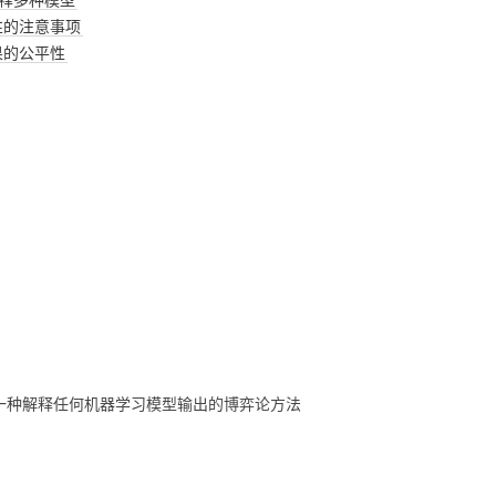
值解释多种模型
释性的注意事项
科
慢想
杂七杂八
ZOTERO
WECHATY
GIT
哈佛-积极心理学
MATLAB
手术名称规范化
PAPER
大模型基础技巧
概率图类模型
知识图谱
果的公平性
习
KETTLE
SYNCTHING
MINIO
斯坦福CS224W 图机器学
PYTHON
DATA-UTILITY项目
BOOK
上下文工程
基础统计算法
PYTHON文件读取
胶囊网络
习
JEKYLL
AMAZONS3
DATAANALYSIS
DATA-FLOW项目
BUSINESS
大模型基础设计
字符串类算法
PYTHON 图机器学习
生物医药
ELASTICSEARCH
CLAUDECODE
MEDICINE
诊断模型
ORGANIZE
大模型安全
常见聚类算法
PYTHON 模型调优
重要疾病
强化学习
MYSQL
OPENCLAW
DOCKER
LINUX
库存优化
AI
数据降维算法
PYTHON 性能优化
药物基础
计算机视觉
提示词实践
CODEX
ANACONDA
COMPUTERSCIENCE
杂项
LIFE
迭代优化算法
PYTHON 科研工具
重症治疗
LINUX
多模态学习
流言终结者
JUPYTER
CAUSALINFERENCE
ICU优化
SCENERY
图像处理算法
PYTHON 数据读取
PROGRAMMING
因果效应评估算法
大模型应用
永禁文物 19
文本数据标准化
MATH
常见数学模型
PYTHON 数据处理
DATABASE
模型可解释
anation)是一种解释任何机器学习模型输出的博弈论方法
协和贫血相关科研
常见安全算法
PYTHON图机器学习
hy
科研预研
回归算法进阶
PYTHON数据读取
协和贫血相关科研