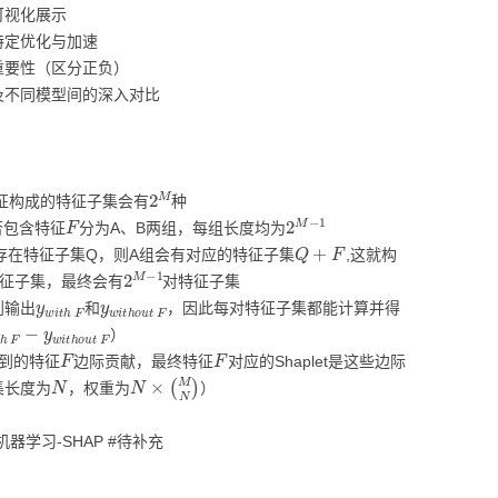
分类回归算法
MODULE-STREAMLIT-
可视化展示
SWE
低代码平台
特定优化与加速
搜索排序算法
重要性（区分正负）
PYTHON性能优化
及不同模型间的深入对比
PYTHON操作数据库
MODULE-TSFRESH-时
2
M
征构成的特征子集会有
种
序处理
F
2
M
−
1
否包含特征
分为A、B两组，每组长度均为
Q
+
F
MODULE-SKLEARN-机
存在特征子集Q，则A组会有对应的特征子集
,这就构
2
M
−
1
器学习
特征子集，最终会有
对特征子集
y
w
i
t
h
F
y
w
i
t
h
o
u
t
F
到输出
和
，因此每对特征子集都能计算并得
t
h
F
−
y
w
i
t
h
o
u
t
F
MODULE-PANDAS-数据
）
F
F
处理
到的特征
边际贡献，最终特征
对应的Shaplet是这些边际
N
N
×
(
M
N
)
集长度为
，权重为
）
PYTHON模型调优
器学习-SHAP #待补充
PYTHON科研工具
MODULE-SEABORN-可