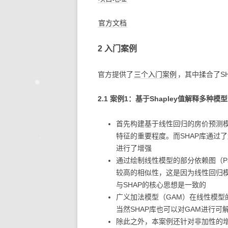
官方文档
2 入门案例
官方提供了
三个入门案例
，其中揉合了S
2.1 案例1：基于Shapley值解释多种模型
首先构建基于线性回归的房价预测
特征的重要程度。而SHAP库通过
进行了增强
通过绘制线性模型的部分依赖图（Parti
较高的相似性，这是因为线性回归
与SHAP的核心思想是一致的
广义加法模型（GAM）在线性模
当然SHAP库也可以对GAM进行可
除此之外，本案例还针对非加性的增强树（