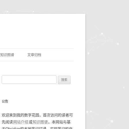
知识图谱
文章归档
理
命名实体识别
搜
网盘资源
索
优质项目
豆瓣电影TOP250
：
公告
AI&LLMS
流光掠影
碎碎念念2021
欢迎来到我的数字花园，首次访问的读者可
数据资源
碎碎念念2022
找工作经验
先阅读
网站介绍
或
知识图谱
。本网站与基
碎碎念念2023
谷歌年度盘点
于Obsidian的本地笔记打通，实现笔记的自