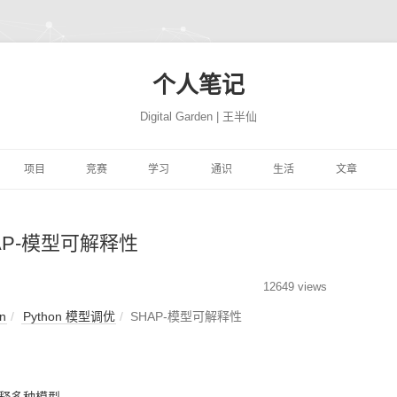
个人笔记
Digital Garden | 王半仙
跳
至
项目
竞赛
学习
通识
生活
文章
正
文
习
FFER
云景项目
HIMCM
HINTON机器学习与神经
PROGRAMMING
极客学院
NATION
网站搭建
JUPYTER
自然语言处
网络
AP-模型可解释性
易
高质量代码改善
TRANSLATION
CBLUE
机器学习与量化交易实战
MATH
风机故障
社会工程
COMPUTER
精品资源
SEABORN
机器学习
ON 程序的 91 个建
DEEPLEARNING.AI 大模
析
YTHON进行数据分
微信聊天机器人
基于EXCEL的数据分析和
MACHINELEARNING
库存预测
PYTHON与高级机器学习
PERSON
转瞬即逝
模型开发技巧
随机森林
量化投资
极客精神
12649 views
型系列教程
可视化
n
Python 模型调优
SHAP-模型可解释性
学
学深度学习
魔幻工具箱
MIT18.01单变量微积分
DEEPLEARNING
智能排单
EREBUS
COMPANY
碎碎念念
强化学习
NLP
特征工程
时间序列
为人师表
ILI大学
 500 问
大学实践
LATEX
MIT18.02多变量微积分
优质评论
ALGORITHM
MOVIE
才疏学浅
AI 基准测试集
启发式算法族
ANACONDA
图神经网络
综艺节目
济
KER-从入门到实践
和兴健康
OBSIDIAN
PICGO
肖星-财务分析与决策
FINANCE
入职培训
STORY
深思熟虑
基础神经网络
动态规划算法
数据挖掘
纪录探索