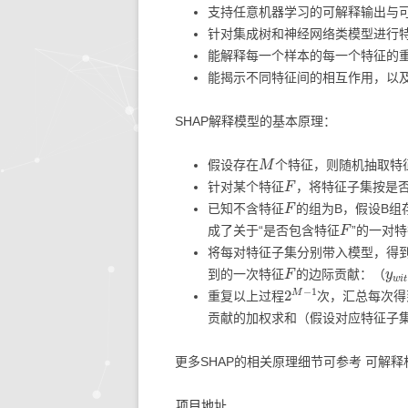
支持任意机器学习的可解释输出与
针对集成树和神经网络类模型进行
能解释每一个样本的每一个特征的
能揭示不同特征间的相互作用，以
SHAP解释模型的基本原理：
M
假设存在
个特征，则随机抽取特
F
针对某个特征
，将特征子集按是
F
已知不含特征
的组为B，假设B组
F
成了关于“是否包含特征
”的一对
将每对特征子集分别带入模型，得
F
y
w
i
到的一次特征
的边际贡献：（
2
M
−
1
重复以上过程
次，汇总每次得
贡献的加权求和（假设对应特征子
更多SHAP的相关原理细节可参考 可解释机
项目地址