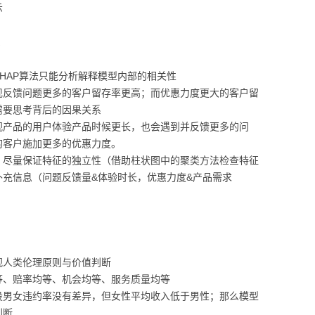
示
HAP算法只能分析解释模型内部的相关性
现反馈问题更多的客户留存率更高；而优惠力度更大的客户留
需要思考背后的因果关系
视产品的用户体验产品时候更长，也会遇到并反馈更多的问
的客户施加更多的优惠力度。
：尽量保证特征的独立性（借助柱状图中的聚类方法检查特征
充信息（问题反馈量&体验时长，优惠力度&产品需求
视人类伦理原则与价值判断
等、赔率均等、机会均等、服务质量均等
设男女违约率没有差异，但女性平均收入低于男性；那么模型
判断