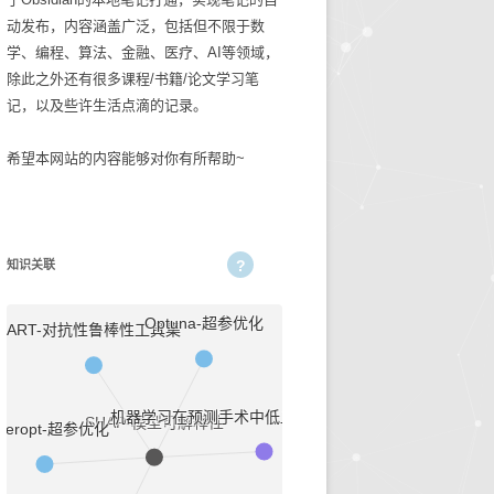
动发布，内容涵盖广泛，包括但不限于数
碎碎念念2025
生活技巧
学、编程、算法、金融、医疗、AI等领域，
除此之外还有很多课程/书籍/论文学习笔
知识管理
记，以及些许生活点滴的记录。
古麻今醉文章集锦
希望本网站的内容能够对你有所帮助~
BASIC重症医学文章集锦
NEJM医学前沿文章集锦
知识关联
输血管理
5
文章集锦_BASIC重症医
Optuna-超参优化
ART-对抗性鲁棒性工具集
学
性
文章集锦_NEJM医学前沿
机器学习在预测手术中低血氧的可解释性探究
SHAP-模型可解释性
peropt-超参优化
文章集锦_古麻今醉
贫血相关