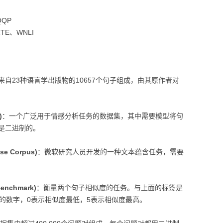
分类回归算法
MODULE-STREAMLIT-
低代码平台
QQP
搜索排序算法
TE、WNLI
PYTHON性能优化
PYTHON操作数据库
MODULE-TSFRESH-时
 由来自23种语言学出版物的10657个句子组成，由其原作者对
序处理
MODULE-SKLEARN-机
)
：一个广泛用于情感分析任务的数据集，其中需要模型将句
器学习
是二进制的。
MODULE-PANDAS-数据
se Corpus)
：微软研究人员开发的一种文本蕴含任务，需要
处理
PYTHON模型调优
 Benchmark)
：衡量两个句子相似度的任务。与上面的标签是
PYTHON科研工具
的数字，0表示相似度最低，5表示相似度最高。
MODULE-SEABORN-可