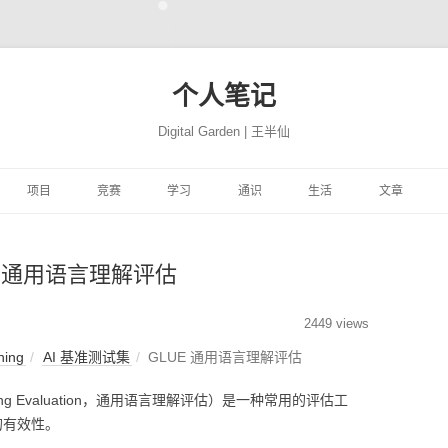
个人笔记
Digital Garden | 王半仙
跳
至
项目
竞赛
学习
通识
生活
文章
正
文
习
FFER
云景项目
HIMCM
HINTON机器学习与神经
PROGRAMMING
极客学院
NATION
网站搭建
JUPYTER
自然语言处
网络
E 通用语言理解评估
易
高质量代码改善
TRANSLATION
CBLUE
机器学习与量化交易实战
MATH
风机故障
社会工程
COMPUTER
精品资源
SEABORN
机器学习
ON 程序的 91 个建
DEEPLEARNING.AI 大模
析
YTHON进行数据分
微信聊天机器人
基于EXCEL的数据分析和
MACHINELEARNING
库存预测
PYTHON与高级机器学习
PERSON
转瞬即逝
模型开发技巧
随机森林
量化投资
极客精神
2449 views
型系列教程
可视化
ning
AI 基准测试集
GLUE 通用语言理解评估
学
学深度学习
魔幻工具箱
MIT18.01单变量微积分
DEEPLEARNING
智能排单
EREBUS
COMPANY
碎碎念念
强化学习
NLP
特征工程
时间序列
为人师表
standing Evaluation，通用语言理解评估）是一种常用的评估工
ILI大学
 500 问
大学实践
LATEX
MIT18.02多变量微积分
优质评论
ALGORITHM
MOVIE
才疏学浅
AI 基准测试集
启发式算法族
ANACONDA
图神经网络
综艺节目
的有效性。
济
KER-从入门到实践
和兴健康
OBSIDIAN
PICGO
肖星-财务分析与决策
FINANCE
入职培训
STORY
深思熟虑
基础神经网络
动态规划算法
数据挖掘
纪录探索