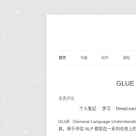
首页
书籍
软件
课程
基础算法
JUPYTER
深度学
剑指O
GLU
PYTHON编程
DOCKER
量化交
编写
PYTH
数据分析
ANACONDA
数据分
利用P
发表评论
议
析
个人笔记
学习
DeepLear
深度学习
OPENCV
基础数
动手
GLUE（General Language Under
机器学习
编辑写作
BILIB
深度学习
具，用于评估 NLP 模型在一系列任务上
计算机科学
实用工具
金融经
DOC