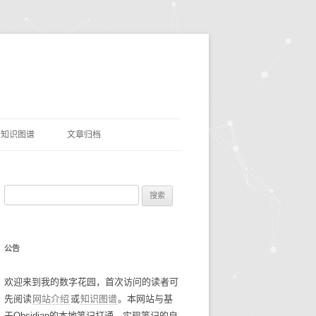
知识图谱
文章归档
理
命名实体识别
搜
网盘资源
索
优质项目
豆瓣电影TOP250
：
公告
AI&LLMS
流光掠影
碎碎念念2021
欢迎来到我的数字花园，首次访问的读者可
数据资源
碎碎念念2022
找工作经验
先阅读
网站介绍
或
知识图谱
。本网站与基
碎碎念念2023
谷歌年度盘点
于Obsidian的本地笔记打通，实现笔记的自