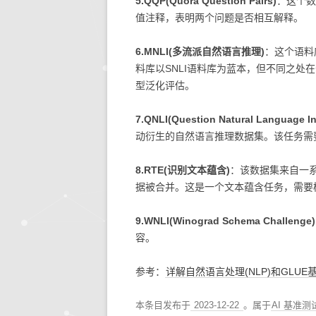
5.QQP(Quora Question Pairs)
：这个数
值注释，表明两个问题是否相互解释。
6.MNLI(多流派自然语言推理)
：这个语料
料库以SNLI语料库为蓝本，但不同之处
型泛化评估。
7.QNLI(Question Natural Language In
动衍生的自然语言推理数据集。该任务需
8.RTE(识别文本蕴含)
：该数据集来自一系列
据被合并。这是一个文本蕴含任务，需要
9.WNLI(Winograd Schema Challenge)
容。
参考：
详解自然语言处理(NLP)和GLUE
本条目发布于
2023-12-22
。属于
AI 基准测