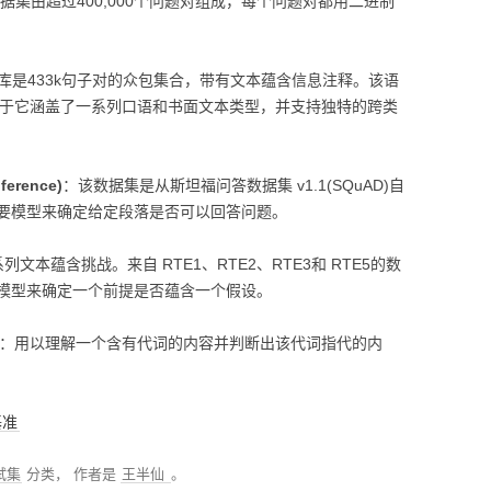
据集由超过400,000个问题对组成，每个问题对都用二进制
视化
MODULE-SHAP-模型解
库是433k句子对的众包集合，带有文本蕴含信息注释。该语
释
在于它涵盖了一系列口语和书面文本类型，并支持独特的跨类
ference)
：该数据集是从斯坦福问答数据集 v1.1(SQuAD)自
要模型来确定给定段落是否可以回答问题。
文本蕴含挑战。来自 RTE1、RTE2、RTE3和 RTE5的数
模型来确定一个前提是否蕴含一个假设。
：用以理解一个含有代词的内容并判断出该代词指代的内
基准
试集
分类，
作者是
王半仙
。