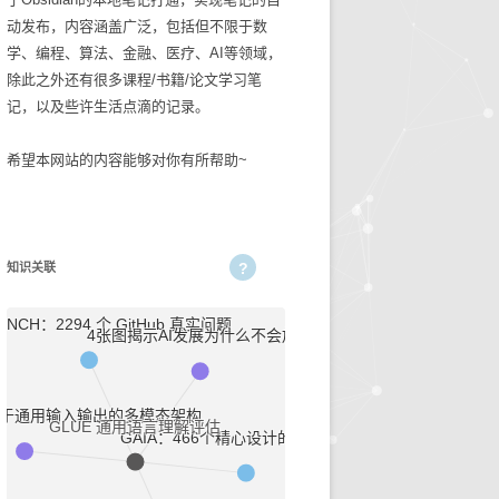
动发布，内容涵盖广泛，包括但不限于数
碎碎念念2025
生活技巧
学、编程、算法、金融、医疗、AI等领域，
除此之外还有很多课程/书籍/论文学习笔
知识管理
记，以及些许生活点滴的记录。
古麻今醉文章集锦
希望本网站的内容能够对你有所帮助~
BASIC重症医学文章集锦
NEJM医学前沿文章集锦
知识关联
输血管理
5
文章集锦_BASIC重症医
ENCH：2294 个 GitHub 真实问题
4张图揭示AI发展为什么不会放缓
学
性
文章集锦_NEJM医学前沿
一种适用于通用输入输出的多模态架构
GLUE 通用语言理解评估
GAIA：466个精心设计的问题和答案
文章集锦_古麻今醉
贫血相关