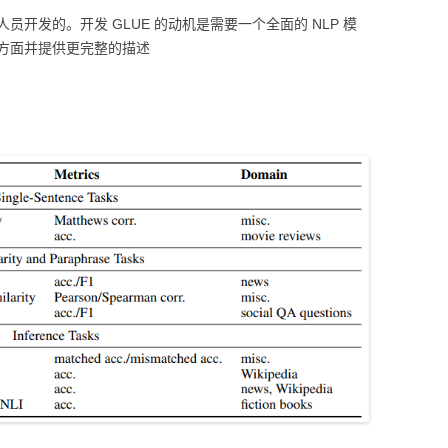
员开发的。开发 GLUE 的动机是需要一个全面的 NLP 模
科
慢想
杂七杂八
ZOTERO
WECHATY
GIT
哈佛-积极心理学
MATLAB
手术名称规范化
PAPER
大模型基础技巧
概率图类模型
知识图谱
方面并提供更完整的描述
习
KETTLE
SYNCTHING
MINIO
斯坦福CS224W 图机器学
PYTHON
DATA-UTILITY项目
BOOK
上下文工程
基础统计算法
PYTHON文件读取
胶囊网络
习
JEKYLL
AMAZONS3
DATAANALYSIS
DATA-FLOW项目
BUSINESS
大模型基础设计
字符串类算法
PYTHON 图机器学习
生物医药
ELASTICSEARCH
CLAUDECODE
MEDICINE
诊断模型
ORGANIZE
大模型安全
常见聚类算法
PYTHON 模型调优
重要疾病
强化学习
MYSQL
OPENCLAW
DOCKER
LINUX
库存优化
AI
数据降维算法
PYTHON 性能优化
药物基础
计算机视觉
提示词实践
CODEX
ANACONDA
COMPUTERSCIENCE
杂项
LIFE
迭代优化算法
PYTHON 科研工具
重症治疗
LINUX
多模态学习
流言终结者
JUPYTER
CAUSALINFERENCE
ICU优化
SCENERY
图像处理算法
PYTHON 数据读取
PROGRAMMING
因果效应评估算法
大模型应用
永禁文物 19
SWE-B
文本数据标准化
MATH
常见数学模型
PYTHON 数据处理
DATABASE
模型可解释
Perceiver IO
协和贫血相关科研
常见安全算法
PYTHON图机器学习
科研预研
回归算法进阶
PYTHON数据读取
协和贫血相关科研