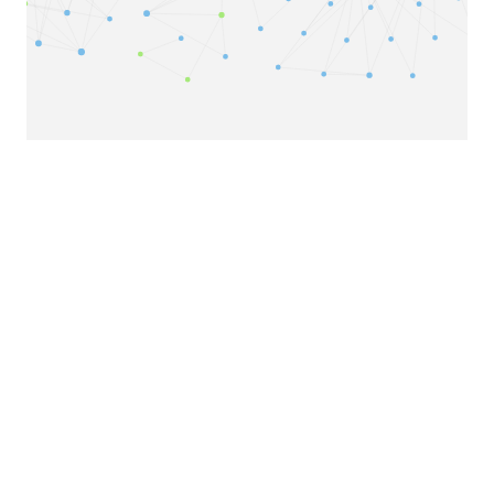
Copyright© 2026
个人笔记
|
SiteMap
|
RSS Feed
Powered by
Django
|
liangliangyy
|
本页面加载耗时:0.014s