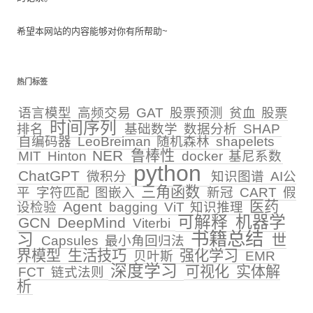
希望本网站的内容能够对你有所帮助~
热门标签
语言模型
高频交易
GAT
股票预测
贫血
股票
时间序列
排名
基础数学
数据分析
SHAP
自编码器
LeoBreiman
随机森林
shapelets
NER
鲁棒性
MIT
Hinton
docker
基尼系数
python
ChatGPT
微积分
知识图谱
AI公
三角函数
平
字符匹配
图嵌入
新冠
CART
假
Agent
医药
设检验
bagging
ViT
知识推理
可解释
机器学
GCN
DeepMind
Viterbi
书籍总结
习
世
Capsules
最小角回归法
界模型
生活技巧
强化学习
贝叶斯
EMR
深度学习
可视化
实体解
FCT
链式法则
析