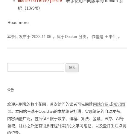
：表示使用不同版本的 debian 系
buster/stretch/jessie
统（10/9/8）
Read more
本条目发布于
2023-11-06
。属于
Docker
分类，
作者是
王半仙
。
搜
索
：
公告
欢迎来到我的数字花园，首次访问的读者可先阅读
网站介绍
或
知识图
谱
。本网站与基于Obsidian的本地笔记打通，实现笔记的自动发布，
内容涵盖广泛，包括但不限于数学、编程、算法、金融、医疗、AI等
领域，除此之外还有很多课程/书籍/论文学习笔记，以及些许生活点滴
的记录。