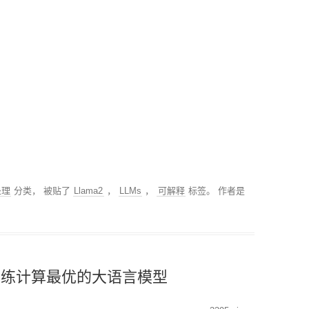
分类回归算法
MODULE-STREAMLIT-
低代码平台
搜索排序算法
PYTHON性能优化
PYTHON操作数据库
MODULE-TSFRESH-时
序处理
MODULE-SKLEARN-机
器学习
处理
分类， 被贴了
Llama2
，
LLMs
，
可解释
标签。
作者是
MODULE-PANDAS-数据
处理
PYTHON模型调优
训练计算最优的大语言模型
PYTHON科研工具
MODULE-SEABORN-可