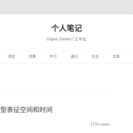
个人笔记
Digital Garden | 王半仙
跳
至
项目
竞赛
学习
通识
生活
文章
正
文
习
FFER
云景项目
HIMCM
HINTON机器学习与神经
PROGRAMMING
极客学院
NATION
网站搭建
JUPYTER
自然语言处
网络
易
高质量代码改善
TRANSLATION
CBLUE
机器学习与量化交易实战
MATH
风机故障
社会工程
COMPUTER
精品资源
SEABORN
机器学习
ON 程序的 91 个建
DEEPLEARNING.AI 大模
析
YTHON进行数据分
微信聊天机器人
基于EXCEL的数据分析和
MACHINELEARNING
库存预测
PYTHON与高级机器学习
PERSON
转瞬即逝
模型开发技巧
随机森林
量化投资
极客精神
型系列教程
可视化
学
学深度学习
魔幻工具箱
MIT18.01单变量微积分
DEEPLEARNING
智能排单
EREBUS
COMPANY
碎碎念念
强化学习
NLP
特征工程
时间序列
为人师表
模型表征空间和时间
ILI大学
 500 问
大学实践
LATEX
MIT18.02多变量微积分
优质评论
ALGORITHM
MOVIE
才疏学浅
AI 基准测试集
启发式算法族
ANACONDA
图神经网络
综艺节目
1779 views
济
KER-从入门到实践
和兴健康
OBSIDIAN
PICGO
肖星-财务分析与决策
FINANCE
入职培训
STORY
深思熟虑
基础神经网络
动态规划算法
数据挖掘
纪录探索