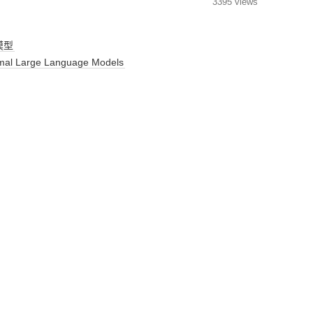
3395 views
视化
MODULE-SHAP-模型解
模型
释
l Large Language Models