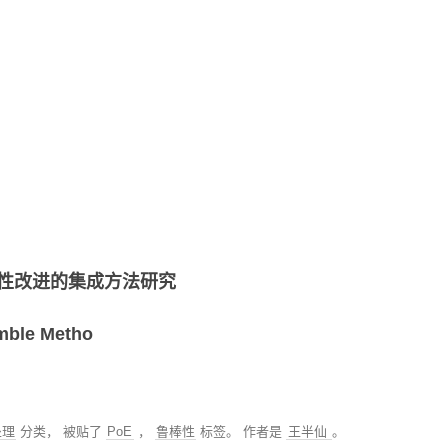
性改进的集成方法研究
ble Metho
处理
分类， 被贴了
PoE
，
鲁棒性
标签。
作者是
王半仙
。