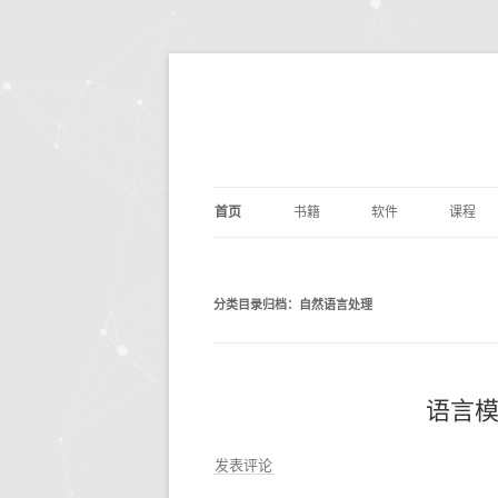
首页
书籍
软件
课程
基础算法
JUPYTER
深度学
剑指O
分类目录归档：
自然语言处理
PYTHON编程
DOCKER
量化交
编写
PYTH
数据分析
ANACONDA
数据分
利用P
议
析
深度学习
OPENCV
基础数
动手
语言
机器学习
编辑写作
BILIB
深度学习
发表评论
计算机科学
实用工具
金融经
DOC