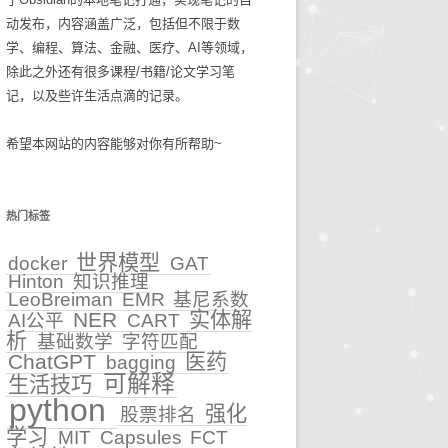
动发布，内容涵盖广泛，包括但不限于数
碎碎念念2025
生活技巧
学、编程、算法、金融、医疗、AI等领域，
除此之外还有很多课程/书籍/论文学习笔
知识管理
记，以及些许生活点滴的记录。
古麻今醉文章集锦
希望本网站的内容能够对你有所帮助~
BASIC重症医学文章集锦
NEJM医学前沿文章集锦
热门标签
输血管理
世界模型
docker
GAT
Hinton
知识推理
5
文章集锦_BASIC重症医
LeoBreiman
EMR
基尼系数
学
NER
实体解
AI公平
CART
性
析
基础数学
字符匹配
文章集锦_NEJM医学前沿
ChatGPT
医药
bagging
可解释
生活技巧
文章集锦_古麻今醉
python
强化
股票排名
学习
MIT
Capsules
FCT
贫血相关