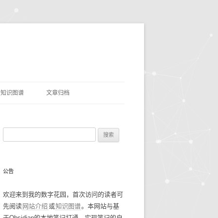
知识图谱
文章归档
理
命名实体识别
搜
网盘资源
索
优质项目
豆瓣电影TOP250
：
公告
AI&LLMS
流光掠影
碎碎念念2021
欢迎来到我的数字花园，首次访问的读者可
数据资源
碎碎念念2022
找工作经验
先阅读
网站介绍
或
知识图谱
。本网站与基
碎碎念念2023
谷歌年度盘点
于Obsidian的本地笔记打通，实现笔记的自