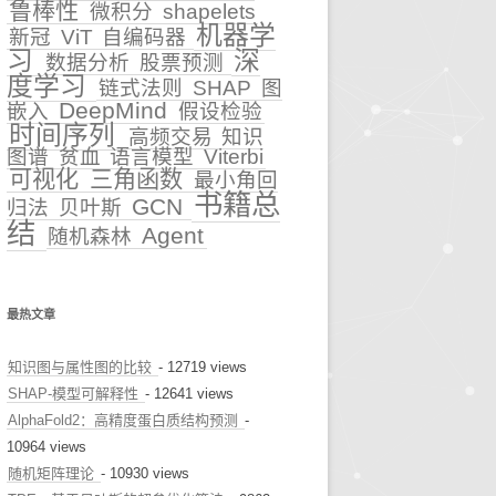
鲁棒性
微积分
shapelets
机器学
新冠
ViT
自编码器
早诊预警
习
深
数据分析
股票预测
度学习
治疗推荐
链式法则
SHAP
图
DeepMind
嵌入
假设检验
时间序列
健康科普
高频交易
知识
图谱
贫血
语言模型
Viterbi
可视化
三角函数
最小角回
书籍总
GCN
归法
贝叶斯
结
Agent
随机森林
最热文章
知识图与属性图的比较
- 12719 views
SHAP-模型可解释性
- 12641 views
AlphaFold2：高精度蛋白质结构预测
-
10964 views
随机矩阵理论
- 10930 views