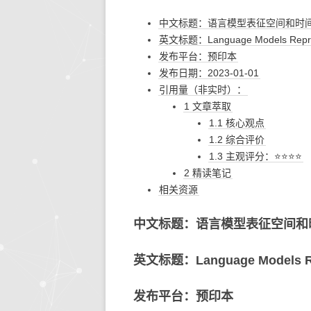
中文标题：语言模型表征空间和时
生活的智慧
同步协作
人文社
快思
英文标题：Language Models Repres
发布平台：预印本
存储搜索
机器学
发布日期：2023-01-01
KETTLE
引用量（非实时）：
1 文章萃取
大模型生态
1.1 核心观点
1.2 综合评价
系统环境
1.3 主观评分：⭐⭐⭐⭐
2 精读笔记
相关资源
中文标题：语言模型表征空间和
英文标题：Language Models Rep
发布平台：预印本