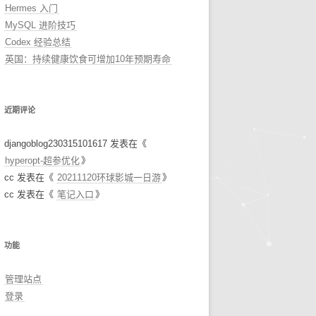
Hermes 入门
MySQL 进阶技巧
Codex 经验总结
英国：持续健康饮食可增加10年预期寿命
近期评论
djangoblog230315101617
发表在《
hyperopt-超参优化
》
cc
发表在《
20211120环球影城一日游
》
cc
发表在《
笔记入口
》
功能
管理站点
登录