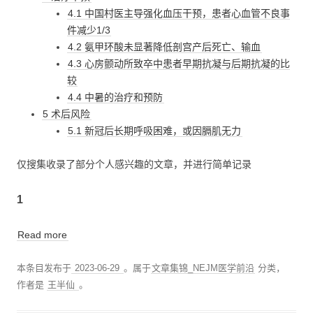
4.1 中国村医主导强化血压干预，患者心血管不良事
件减少1/3
4.2 氨甲环酸未显著降低剖宫产后死亡、输血
4.3 心房颤动所致卒中患者早期抗凝与后期抗凝的比
较
4.4 中暑的治疗和预防
5 术后风险
5.1 新冠后长期呼吸困难，或因膈肌无力
仅搜集收录了部分个人感兴趣的文章，并进行简单记录
1
Read more
本条目发布于
2023-06-29
。属于
文章集锦_NEJM医学前沿
分类，
作者是
王半仙
。