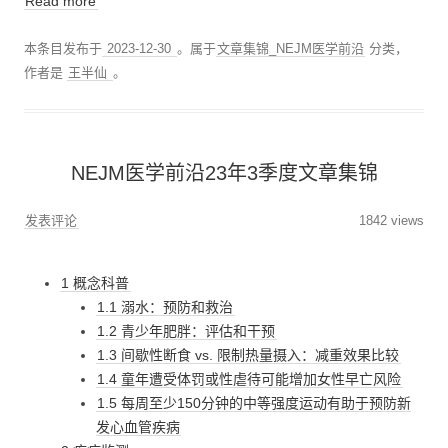
Read more
本条目发布于
2023-12-30
。属于
文章集锦_NEJM医学前沿
分类，
作者是
王半仙
。
NEJM医学前沿23年3季度文章集锦
发表评论
1842 views
1 概念科普
1.1 溺水：预防和救治
1.2 青少年肥胖：评估和干预
1.3 间歇性断食 vs. 限制热量摄入：减重效果比较
1.4 童年遭受体罚或性虐待可能增加女性早亡风险
1.5 每周至少150分钟的中等强度运动有助于预防新
发心血管疾病