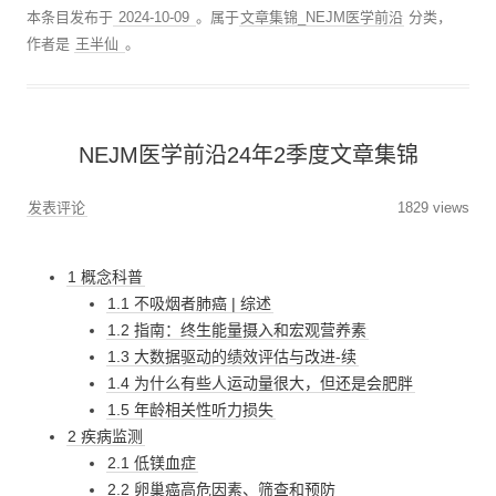
本条目发布于
2024-10-09
。属于
文章集锦_NEJM医学前沿
分类，
作者是
王半仙
。
NEJM医学前沿24年2季度文章集锦
发表评论
1829 views
1 概念科普
1.1 不吸烟者肺癌 | 综述
1.2 指南：终生能量摄入和宏观营养素
1.3 大数据驱动的绩效评估与改进-续
1.4 为什么有些人运动量很大，但还是会肥胖
1.5 年龄相关性听力损失
2 疾病监测
2.1 低镁血症
2.2 卵巢癌高危因素、筛查和预防