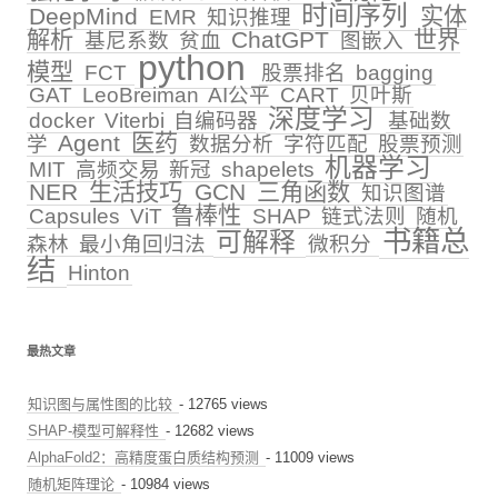
时间序列
DeepMind
实体
EMR
知识推理
解析
ChatGPT
世界
基尼系数
贫血
图嵌入
python
模型
FCT
股票排名
bagging
GAT
LeoBreiman
AI公平
CART
贝叶斯
深度学习
docker
Viterbi
自编码器
基础数
Agent
医药
学
数据分析
字符匹配
股票预测
机器学习
MIT
高频交易
新冠
shapelets
NER
生活技巧
GCN
三角函数
知识图谱
鲁棒性
Capsules
ViT
SHAP
链式法则
随机
书籍总
可解释
森林
最小角回归法
微积分
结
Hinton
最热文章
知识图与属性图的比较
- 12765 views
SHAP-模型可解释性
- 12682 views
AlphaFold2：高精度蛋白质结构预测
- 11009 views
随机矩阵理论
- 10984 views