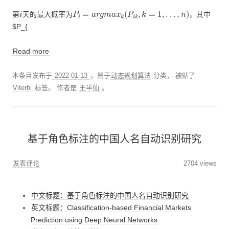
i
P
i
=
a
r
g
m
a
x
k
(
P
i
k
,
k
=
1
,
.
.
.
,
n
)
第
天的最大概率为
，其中
$P_{
Read more
本条目发布于
2022-01-13
。属于
动态规划算法
分类， 被贴了
Viterbi
标签。
作者是
王半仙
。
基于角色标注的中国人名自动识别研究
发表评论
2704 views
中文标题：基于角色标注的中国人名自动识别研究
英文标题：Classification-based Financial Markets
Prediction using Deep Neural Networks