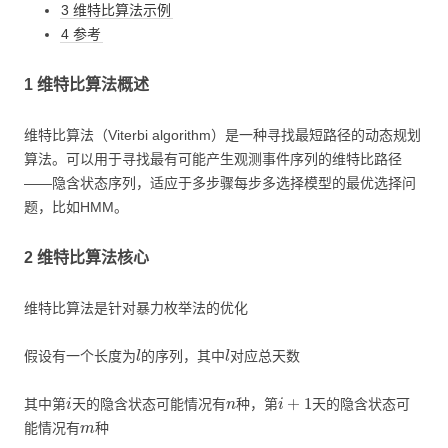
3 维特比算法示例
4 参考
1 维特比算法概述
维特比算法（Viterbi algorithm）是一种寻找最短路径的动态规划
算法。可以用于寻找最有可能产生观测事件序列的维特比路径
——隐含状态序列，适应于多步骤每步多选择模型的最优选择问
题，比如HMM。
2 维特比算法核心
维特比算法是针对暴力枚举法的优化
l
l
假设有一个长度为
的序列，其中
对应总天数
i
n
i
+
1
其中第
天的隐含状态可能情况有
种，第
天的隐含状态可
m
能情况有
种