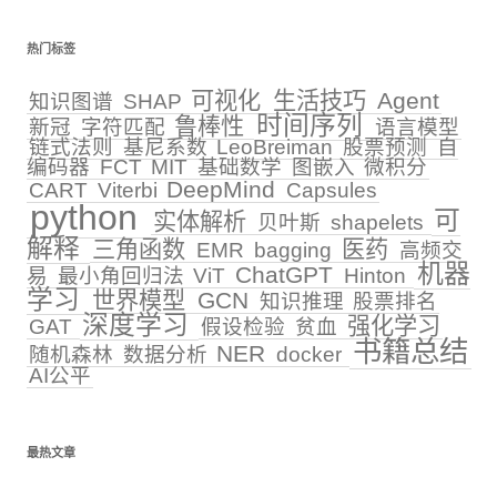
热门标签
可视化
生活技巧
Agent
知识图谱
SHAP
时间序列
鲁棒性
新冠
字符匹配
语言模型
链式法则
基尼系数
LeoBreiman
股票预测
自
编码器
FCT
MIT
基础数学
图嵌入
微积分
DeepMind
CART
Viterbi
Capsules
python
可
实体解析
贝叶斯
shapelets
解释
三角函数
医药
EMR
bagging
高频交
机器
ChatGPT
易
最小角回归法
ViT
Hinton
学习
世界模型
GCN
知识推理
股票排名
深度学习
强化学习
GAT
假设检验
贫血
书籍总结
NER
随机森林
数据分析
docker
AI公平
最热文章