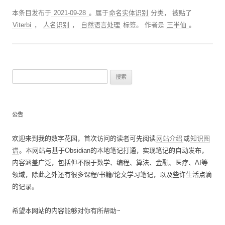
本条目发布于
2021-09-28
。属于
命名实体识别
分类， 被贴了
Viterbi
，
人名识别
，
自然语言处理
标签。
作者是
王半仙
。
搜
索
：
公告
欢迎来到我的数字花园，首次访问的读者可先阅读
网站介绍
或
知识图
谱
。本网站与基于Obsidian的本地笔记打通，实现笔记的自动发布，
内容涵盖广泛，包括但不限于数学、编程、算法、金融、医疗、AI等
领域，除此之外还有很多课程/书籍/论文学习笔记，以及些许生活点滴
的记录。
希望本网站的内容能够对你有所帮助~