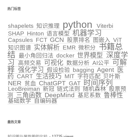
热门标签
python
shapelets
知识推理
Viterbi
机器学习
SHAP
Hinton
语言模型
GCN
Capsules
FCT
股票排名
图嵌入
ViT
书籍总
实体解析
知识图谱
EMR
微积分
结
深度学
世界模型
最小角回归法
docker
习
可解
可视化
高频交易
数据分析
AI公平
释
强化学习
Agent
医
假设检验
bagging
药
生活技巧
CART
MIT
字符匹配
贝叶斯
时间序列
NER
ChatGPT
贫血
GAT
LeoBreiman
新冠
链式法则
随机森林
股票预
三角函数
DeepMind
鲁棒性
测
基尼系数
基础数学
自编码器
最热文章
知识图与属性图的比较
- 12725 views