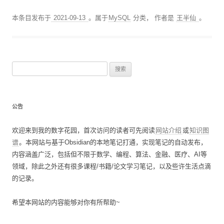
本条目发布于
2021-09-13
。属于
MySQL
分类，
作者是
王半仙
。
搜
索
：
公告
欢迎来到我的数字花园，首次访问的读者可先阅读
网站介绍
或
知识图
谱
。本网站与基于Obsidian的本地笔记打通，实现笔记的自动发布，
内容涵盖广泛，包括但不限于数学、编程、算法、金融、医疗、AI等
领域，除此之外还有很多课程/书籍/论文学习笔记，以及些许生活点滴
的记录。
希望本网站的内容能够对你有所帮助~