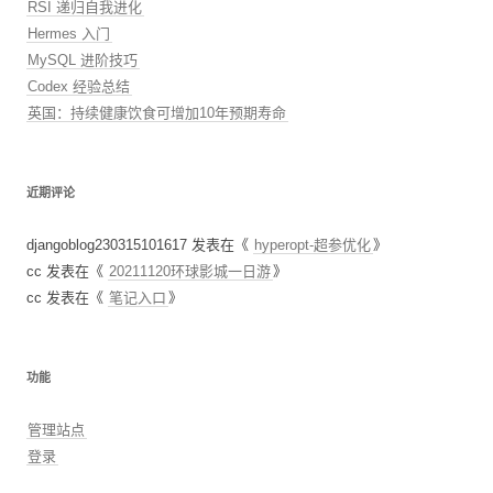
RSI 递归自我进化
Hermes 入门
MySQL 进阶技巧
Codex 经验总结
英国：持续健康饮食可增加10年预期寿命
近期评论
djangoblog230315101617
发表在《
hyperopt-超参优化
》
cc
发表在《
20211120环球影城一日游
》
cc
发表在《
笔记入口
》
功能
管理站点
登录