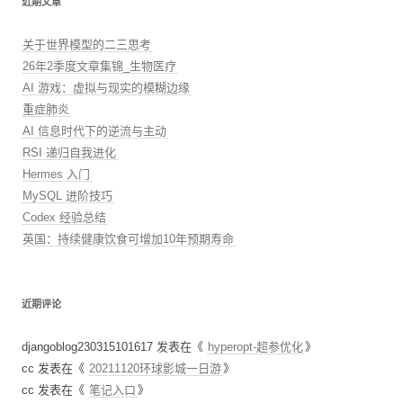
近期文章
关于世界模型的二三思考
26年2季度文章集锦_生物医疗
AI 游戏：虚拟与现实的模糊边缘
重症肺炎
AI 信息时代下的逆流与主动
RSI 递归自我进化
Hermes 入门
MySQL 进阶技巧
Codex 经验总结
英国：持续健康饮食可增加10年预期寿命
近期评论
djangoblog230315101617
发表在《
hyperopt-超参优化
》
cc
发表在《
20211120环球影城一日游
》
cc
发表在《
笔记入口
》