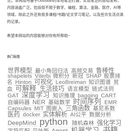
谱
。本网站与基于Obsidian的本地笔记打通，实现笔记的自动发布，
内容涵盖广泛，包括但不限于数学、编程、算法、金融、医疗、AI等
领域，除此之外还有很多课程/书籍/论文学习笔记，以及些许生活点滴
的记录。
希望本网站的内容能够对你有所帮助~
热门标签
世界模型
鲁棒性
最小角回归法
高频交易
shapelets
Viterbi
微积分
新冠
SHAP
股票排
可视化
名
Hinton
LeoBreiman
知识图谱
贫
可解释
生活技巧
血
语言模型
链式法则
深度学习
GAT
知识推理
bagging
CART
时间序列
NER
自编码器
基础数学
EMR
三角函数
Capsules
MIT
图嵌入
基尼系数
医药
实体解析
docker
AI公平
数据分析
python
DeepMind
强化学习
随机森林
书籍
机器学习
Agent
字符匹配
贝叶斯