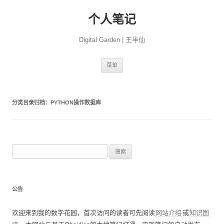
个人笔记
Digital Garden | 王半仙
跳
菜单
至
正
文
分类目录归档：
PYTHON操作数据库
搜
索
：
公告
欢迎来到我的数字花园，首次访问的读者可先阅读
网站介绍
或
知识图