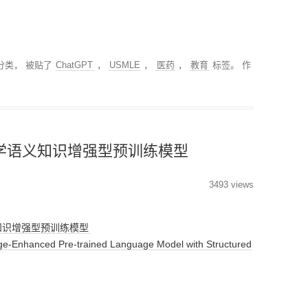
分类回归算法
MODULE-STREAMLIT-
低代码平台
搜索排序算法
PYTHON性能优化
分类， 被贴了
ChatGPT
，
USMLE
，
医药
，
教育
标签。
作
PYTHON操作数据库
MODULE-TSFRESH-时
序处理
_医学语义知识增强型预训练模型
MODULE-SKLEARN-机
器学习
3493 views
MODULE-PANDAS-数据
处理
义知识增强型预训练模型
hanced Pre-trained Language Model with Structured
PYTHON模型调优
PYTHON科研工具
MODULE-SEABORN-可