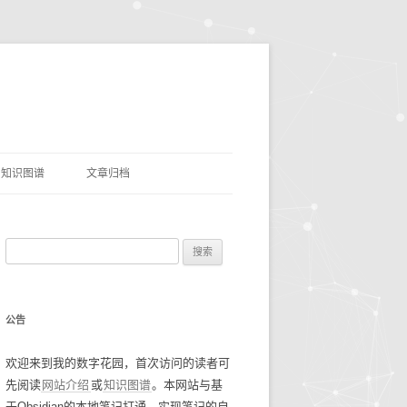
知识图谱
文章归档
理
命名实体识别
搜
网盘资源
索
优质项目
豆瓣电影TOP250
：
公告
AI&LLMS
流光掠影
碎碎念念2021
欢迎来到我的数字花园，首次访问的读者可
数据资源
碎碎念念2022
找工作经验
先阅读
网站介绍
或
知识图谱
。本网站与基
碎碎念念2023
谷歌年度盘点
于Obsidian的本地笔记打通，实现笔记的自