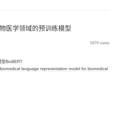
T_生物医学领域的预训练模型
6978 views
BioBERT
medical language representation model for biomedical