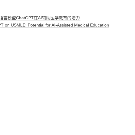
科
慢想
杂七杂八
ZOTERO
WECHATY
GIT
哈佛-积极心理学
MATLAB
手术名称规范化
PAPER
大模型基础技巧
概率图类模型
知识图谱
言模型ChatGPT在AI辅助医学教育的潜力
习
KETTLE
SYNCTHING
MINIO
斯坦福CS224W 图机器学
PYTHON
DATA-UTILITY项目
BOOK
上下文工程
基础统计算法
PYTHON文件读取
胶囊网络
 USMLE: Potential for AI-Assisted Medical Education
习
JEKYLL
AMAZONS3
DATAANALYSIS
DATA-FLOW项目
BUSINESS
大模型基础设计
字符串类算法
PYTHON 图机器学习
生物医药
ELASTICSEARCH
CLAUDECODE
MEDICINE
诊断模型
ORGANIZE
大模型安全
常见聚类算法
PYTHON 模型调优
重要疾病
强化学习
MYSQL
OPENCLAW
DOCKER
LINUX
库存优化
AI
数据降维算法
PYTHON 性能优化
药物基础
计算机视觉
提示词实践
CODEX
ANACONDA
COMPUTERSCIENCE
杂项
LIFE
迭代优化算法
PYTHON 科研工具
重症治疗
LINUX
多模态学习
流言终结者
JUPYTER
CAUSALINFERENCE
ICU优化
SCENERY
图像处理算法
PYTHON 数据读取
PROGRAMMING
因果效应评估算法
大模型应用
永禁文物 19
文本数据标准化
MATH
常见数学模型
PYTHON 数据处理
DATABASE
模型可解释
协和贫血相关科研
常见安全算法
PYTHON图机器学习
科研预研
回归算法进阶
PYTHON数据读取
协和贫血相关科研