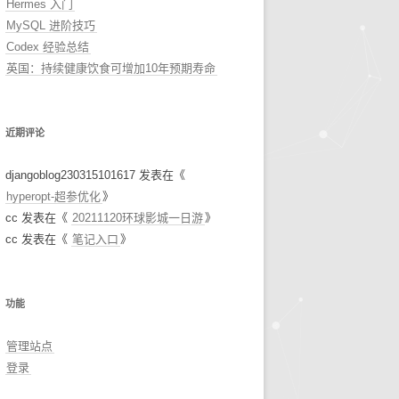
Hermes 入门
MySQL 进阶技巧
Codex 经验总结
英国：持续健康饮食可增加10年预期寿命
近期评论
djangoblog230315101617
发表在《
hyperopt-超参优化
》
cc
发表在《
20211120环球影城一日游
》
cc
发表在《
笔记入口
》
功能
管理站点
登录