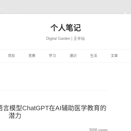
个人笔记
Digital Garden | 王半仙
跳
至
项目
竞赛
学习
通识
生活
文章
正
文
习
FFER
云景项目
HIMCM
HINTON机器学习与神经
PROGRAMMING
极客学院
NATION
网站搭建
JUPYTER
自然语言处
网络
易
高质量代码改善
TRANSLATION
CBLUE
机器学习与量化交易实战
MATH
风机故障
社会工程
COMPUTER
精品资源
SEABORN
机器学习
ON 程序的 91 个建
DEEPLEARNING.AI 大模
析
YTHON进行数据分
微信聊天机器人
基于EXCEL的数据分析和
MACHINELEARNING
库存预测
PYTHON与高级机器学习
PERSON
转瞬即逝
模型开发技巧
随机森林
量化投资
极客精神
型系列教程
可视化
学
学深度学习
魔幻工具箱
MIT18.01单变量微积分
DEEPLEARNING
智能排单
EREBUS
COMPANY
碎碎念念
强化学习
NLP
特征工程
时间序列
为人师表
言模型ChatGPT在AI辅助医学教育的
潜力
ILI大学
 500 问
大学实践
LATEX
MIT18.02多变量微积分
优质评论
ALGORITHM
MOVIE
才疏学浅
AI 基准测试集
启发式算法族
ANACONDA
图神经网络
综艺节目
济
KER-从入门到实践
和兴健康
OBSIDIAN
PICGO
肖星-财务分析与决策
FINANCE
入职培训
STORY
3008 views
深思熟虑
基础神经网络
动态规划算法
数据挖掘
纪录探索