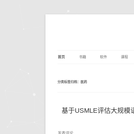
首页
书籍
软件
课程
基础算法
JUPYTER
深度学
剑指O
分类标签归档：
医药
PYTHON编程
DOCKER
量化交
编写
PYTH
数据分析
ANACONDA
数据分
利用P
议
析
深度学习
OPENCV
基础数
动手
基于USMLE评估大规模语
机器学习
编辑写作
BILIB
深度学习
发表评论
计算机科学
实用工具
金融经
DOC