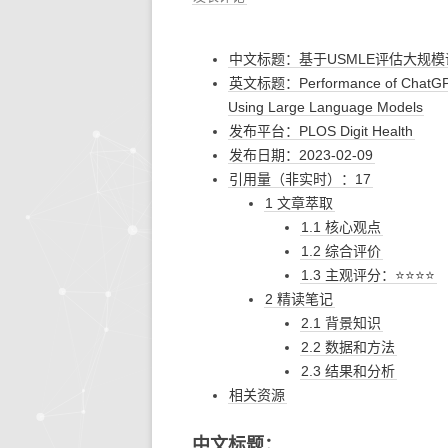
生活的智慧
同步协作
人文社
快思
中文标题：基于USMLE评估大规模语
存储搜索
机器学
英文标题：Performance of ChatGPT on
Using Large Language Models
KETTLE
发布平台：PLOS Digit Health
发布日期：2023-02-09
大模型生态
引用量（非实时）：17
1 文章萃取
系统环境
1.1 核心观点
1.2 综合评价
1.3 主观评分：⭐⭐⭐⭐
2 精读笔记
2.1 背景知识
2.2 数据和方法
2.3 结果和分析
相关资源
中文标题：