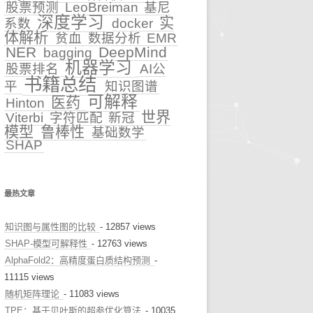
股票预测
LeoBreiman
基尼
深度学习
实
系数
docker
早诊预警
体解析
贫血
数据分析
EMR
NER
DeepMind
bagging
治疗推荐
机器学习
股票排名
AI公
书籍总结
健康科普
平
知识图谱
可解释
医药
Hinton
世界
Viterbi
字符匹配
新冠
模型
鲁棒性
基础数学
SHAP
最热文章
知识图与属性图的比较
- 12857 views
SHAP-模型可解释性
- 12763 views
AlphaFold2：高精度蛋白质结构预测
-
11115 views
随机矩阵理论
- 11083 views
TPE：基于贝叶斯的超参优化算法
- 10035