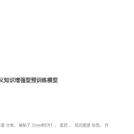
视化
MODULE-SHAP-模型解
释
学语义知识增强型预训练模型
处理
分类， 被贴了
SmedBERT
，
医药
，
知识图谱
标签。
作