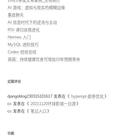
26年2季度文章集锦_生物医疗
AI 游戏：虚拟与现实的模糊边缘
重症肺炎
AI 信息时代下的逆流与主动
RSI 递归自我进化
Hermes 入门
MySQL 进阶技巧
Codex 经验总结
英国：持续健康饮食可增加10年预期寿命
近期评论
djangoblog230315101617
发表在《
hyperopt-超参优化
》
cc
发表在《
20211120环球影城一日游
》
cc
发表在《
笔记入口
》
功能