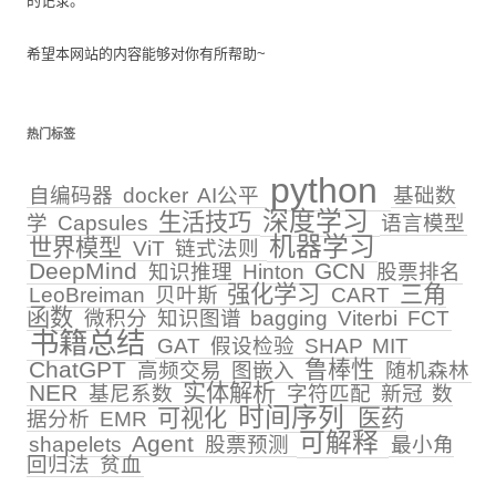
的记录。
希望本网站的内容能够对你有所帮助~
热门标签
python
自编码器
docker
AI公平
基础数
深度学习
生活技巧
学
Capsules
语言模型
机器学习
世界模型
ViT
链式法则
DeepMind
GCN
知识推理
Hinton
股票排名
强化学习
三角
LeoBreiman
贝叶斯
CART
函数
微积分
知识图谱
bagging
Viterbi
FCT
书籍总结
GAT
假设检验
SHAP
MIT
ChatGPT
鲁棒性
高频交易
图嵌入
随机森林
NER
实体解析
基尼系数
字符匹配
新冠
数
时间序列
可视化
医药
据分析
EMR
可解释
Agent
shapelets
股票预测
最小角
回归法
贫血