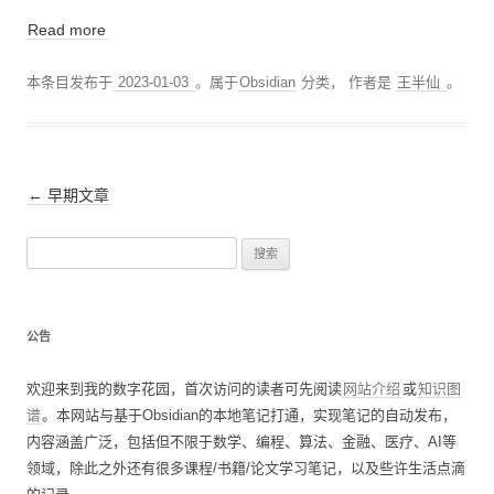
Read more
本条目发布于
2023-01-03
。属于
Obsidian
分类，
作者是
王半仙
。
文
←
早期文章
章
搜
导
索
航
：
公告
欢迎来到我的数字花园，首次访问的读者可先阅读
网站介绍
或
知识图
谱
。本网站与基于Obsidian的本地笔记打通，实现笔记的自动发布，
内容涵盖广泛，包括但不限于数学、编程、算法、金融、医疗、AI等
领域，除此之外还有很多课程/书籍/论文学习笔记，以及些许生活点滴