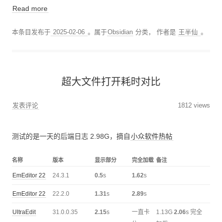
Read more
本条目发布于
2025-02-06
。属于
Obsidian
分类，
作者是
王半仙
。
超大文件打开耗时对比
发表评论
1812 views
测试的是一天的后端日志 2.98G，摘自
小众软件热帖
名称
版本
显示部分
完全加载
备注
EmEditor 22
24.3.1
0.5
s
1.62
s
EmEditor 22
22.2.0
1.31
s
2.89
s
UltraEdit
31.0.0.35
2.15
s
一直卡
1.13G
2.06
s 完全