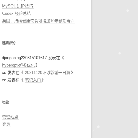
MySQL 进阶技巧
Codex 经验总结
英国：持续健康饮食可增加10年预期寿命
近期评论
djangoblog230315101617
发表在《
hyperopt-超参优化
》
cc
发表在《
20211120环球影城一日游
》
cc
发表在《
笔记入口
》
功能
管理站点
登录