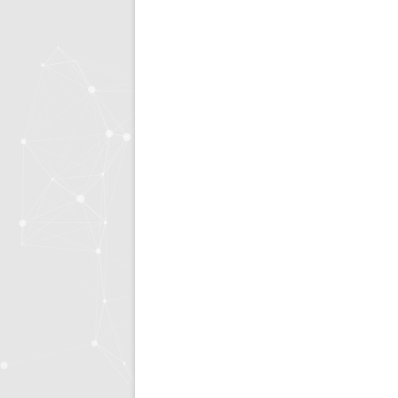
生活的智慧
同步协作
人文社
快思
存储搜索
机器学
KETTLE
大模型生态
系统环境