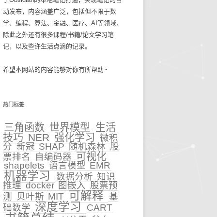
动发布，内容涵盖广泛，包括但不限于数
碎碎念念2025
生活技巧
学、编程、算法、金融、医疗、AI等领域，
除此之外还有很多课程/书籍/论文学习笔
知识管理
记，以及些许生活点滴的记录。
古麻今醉文章集锦
希望本网站的内容能够对你有所帮助~
BASIC重症医学文章集锦
NEJM医学前沿文章集锦
热门标签
输血管理
三角函数
世界模型
生活
技巧
NER
强化学习
微积
5
文章集锦_BASIC重症医
分
新冠
SHAP
随机森林
股
学
可视化
票排名
自编码器
性
shapelets
语言模型
EMR
机器学习
文章集锦_NEJM医学前沿
数据分析
知识
推理
docker
图嵌入
股票预
可解释
文章集锦_古麻今醉
测
贝叶斯
MIT
基
深度学习
础数学
CART
贫血相关