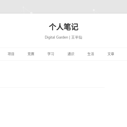
个人笔记
Digital Garden | 王半仙
跳
至
项目
竞赛
学习
通识
生活
文章
正
文
习
FFER
云景项目
HIMCM
HINTON机器学习与神经
PROGRAMMING
极客学院
NATION
网站搭建
JUPYTER
自然语言处
网络
易
高质量代码改善
TRANSLATION
CBLUE
机器学习与量化交易实战
MATH
风机故障
社会工程
COMPUTER
精品资源
SEABORN
机器学习
ON 程序的 91 个建
DEEPLEARNING.AI 大模
析
YTHON进行数据分
微信聊天机器人
基于EXCEL的数据分析和
MACHINELEARNING
库存预测
PYTHON与高级机器学习
PERSON
转瞬即逝
模型开发技巧
随机森林
量化投资
极客精神
型系列教程
可视化
学
学深度学习
魔幻工具箱
MIT18.01单变量微积分
DEEPLEARNING
智能排单
EREBUS
COMPANY
碎碎念念
强化学习
NLP
特征工程
时间序列
为人师表
ILI大学
 500 问
大学实践
LATEX
MIT18.02多变量微积分
优质评论
ALGORITHM
MOVIE
才疏学浅
AI 基准测试集
启发式算法族
ANACONDA
图神经网络
综艺节目
济
KER-从入门到实践
和兴健康
OBSIDIAN
PICGO
肖星-财务分析与决策
FINANCE
入职培训
STORY
深思熟虑
基础神经网络
动态规划算法
数据挖掘
纪录探索