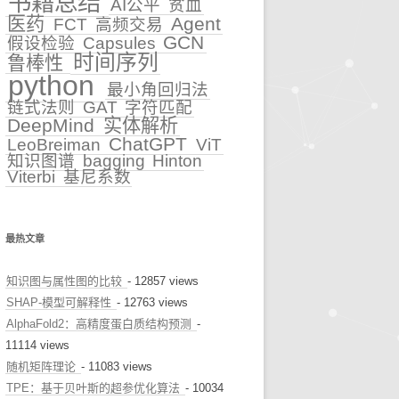
书籍总结
AI公平
贫血
医药
Agent
FCT
高频交易
早诊预警
GCN
假设检验
Capsules
时间序列
鲁棒性
治疗推荐
python
最小角回归法
链式法则
GAT
字符匹配
健康科普
DeepMind
实体解析
ChatGPT
LeoBreiman
ViT
知识图谱
bagging
Hinton
Viterbi
基尼系数
最热文章
知识图与属性图的比较
- 12857 views
SHAP-模型可解释性
- 12763 views
AlphaFold2：高精度蛋白质结构预测
-
11114 views
随机矩阵理论
- 11083 views
TPE：基于贝叶斯的超参优化算法
- 10034