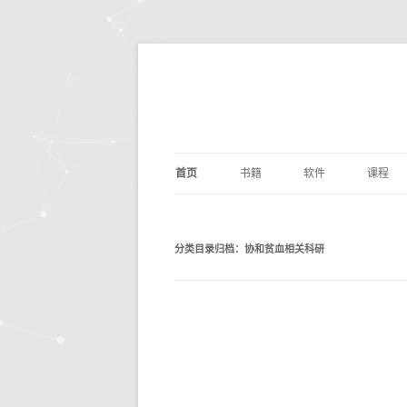
首页
书籍
软件
课程
基础算法
JUPYTER
深度学
剑指O
分类目录归档：
协和贫血相关科研
PYTHON编程
DOCKER
量化交
编写
PYTH
数据分析
ANACONDA
数据分
利用P
议
析
深度学习
OPENCV
基础数
动手
机器学习
编辑写作
BILIB
深度学习
计算机科学
实用工具
金融经
DOC