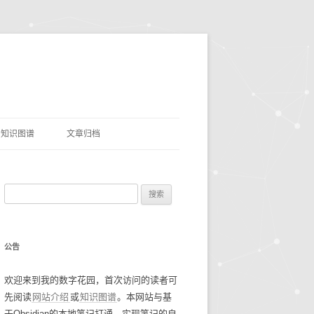
知识图谱
文章归档
理
命名实体识别
搜
网盘资源
索
优质项目
豆瓣电影TOP250
：
公告
AI&LLMS
流光掠影
碎碎念念2021
欢迎来到我的数字花园，首次访问的读者可
数据资源
碎碎念念2022
找工作经验
先阅读
网站介绍
或
知识图谱
。本网站与基
碎碎念念2023
谷歌年度盘点
于Obsidian的本地笔记打通，实现笔记的自