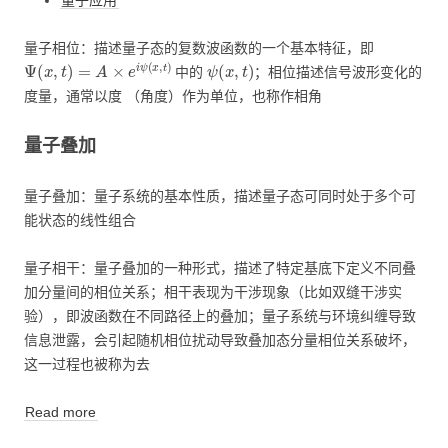
量子相位：描述量子态的复数波函数的一个基本特征，即
Ψ
(
x
,
t
)
=
A
×
e
i
ψ
(
x
,
t
)
ψ
(
x
,
t
)
中的
；相位描述信号波形变化的
度量，通常以度 （角度）作为单位，也称作相角
量子叠加
量子叠加：量子系统的基本性质，描述量子态可同时处于多个可
能状态的线性组合
量子相干：量子叠加的一种形式，描述了特定基底下定义不同叠
加分量间的相位关系；相干表现为干涉现象（比如双缝干涉实
验），即波函数在不同路径上的叠加；量子系统与环境纠缠导致
信息泄露，会引起随机相位扰动导致叠加态分量相位关系破坏，
这一过程也被称为去
Read more