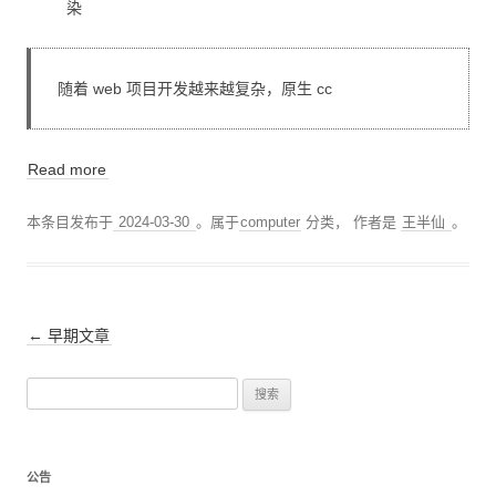
染
随着 web 项目开发越来越复杂，原生 cc
Read more
本条目发布于
2024-03-30
。属于
computer
分类，
作者是
王半仙
。
文
←
早期文章
章
搜
导
索
航
：
公告