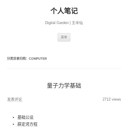
个人笔记
Digital Garden | 王半仙
跳
菜单
至
正
文
分类目录归档：
COMPUTER
量子力学基础
发表评论
2712 views
基础公设
薛定谔方程