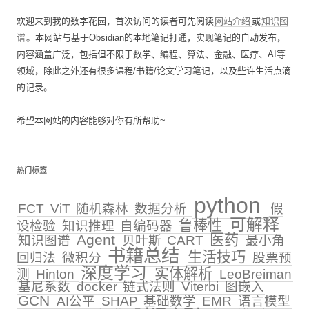
欢迎来到我的数字花园，首次访问的读者可先阅读
网站介绍
或
知识图
谱
。本网站与基于Obsidian的本地笔记打通，实现笔记的自动发布，
内容涵盖广泛，包括但不限于数学、编程、算法、金融、医疗、AI等
领域，除此之外还有很多课程/书籍/论文学习笔记，以及些许生活点滴
的记录。
希望本网站的内容能够对你有所帮助~
热门标签
python
FCT
ViT
随机森林
数据分析
假
可解释
鲁棒性
设检验
知识推理
自编码器
Agent
医药
知识图谱
贝叶斯
CART
最小角
书籍总结
生活技巧
回归法
微积分
股票预
深度学习
实体解析
测
Hinton
LeoBreiman
基尼系数
docker
链式法则
Viterbi
图嵌入
GCN
AI公平
SHAP
基础数学
EMR
语言模型