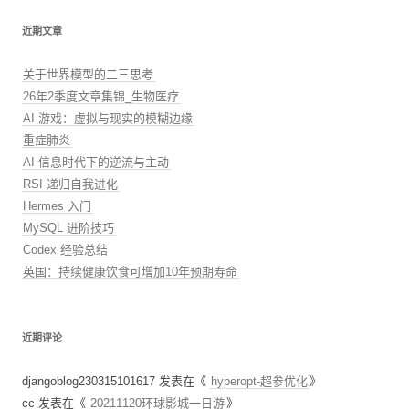
近期文章
关于世界模型的二三思考
26年2季度文章集锦_生物医疗
AI 游戏：虚拟与现实的模糊边缘
重症肺炎
AI 信息时代下的逆流与主动
RSI 递归自我进化
Hermes 入门
MySQL 进阶技巧
Codex 经验总结
英国：持续健康饮食可增加10年预期寿命
近期评论
djangoblog230315101617
发表在《
hyperopt-超参优化
》
cc
发表在《
20211120环球影城一日游
》