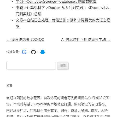
学习->ComputerScience->database : 向量数据库
书籍->计算机科学->Docker-从入门到实践 : 《Docker从入
门到实践》总结
文章->自然语言处理 : 龙猫法则：训练计算最优的大语言模
型
文
←
流言终结者 2024Q2
AI 信息时代下的逆流与主动
→
章
快捷登录:
导
航
搜
索
：
公告
欢迎来到我的数字花园，首次访问的读者可先阅读
网站介绍
或
知识图
谱
。本网站与基于Obsidian的本地笔记打通，实现笔记的自动发布，
内容涵盖广泛，包括但不限于数学、编程、算法、金融、医疗、AI等
领域，除此之外还有很多课程/书籍/论文学习笔记，以及些许生活点滴