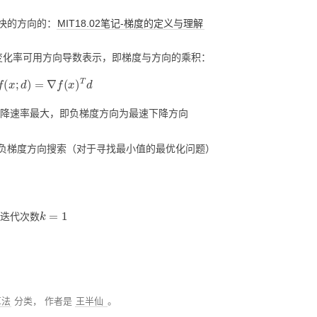
快的方向的：
MIT18.02笔记-梯度的定义与理解
科
慢想
杂七杂八
ZOTERO
WECHATY
GIT
哈佛-积极心理学
MATLAB
手术名称规范化
PAPER
大模型基础技巧
概率图类模型
知识图谱
习
变化率可用方向导数表示，即梯度与方向的乘积：
KETTLE
SYNCTHING
MINIO
斯坦福CS224W 图机器学
PYTHON
DATA-UTILITY项目
BOOK
上下文工程
基础统计算法
PYTHON文件读取
胶囊网络
习
D
f
(
x
;
d
)
=
∇
f
(
x
)
T
d
JEKYLL
AMAZONS3
DATAANALYSIS
DATA-FLOW项目
BUSINESS
大模型基础设计
字符串类算法
PYTHON 图机器学习
生物医药
下降速率最大，即负梯度方向为最速下降方向
ELASTICSEARCH
CLAUDECODE
MEDICINE
诊断模型
ORGANIZE
大模型安全
常见聚类算法
PYTHON 模型调优
重要疾病
强化学习
MYSQL
OPENCLAW
DOCKER
LINUX
库存优化
AI
数据降维算法
PYTHON 性能优化
药物基础
计算机视觉
提示词实践
负梯度方向搜索（对于寻找最小值的最优化问题）
CODEX
ANACONDA
COMPUTERSCIENCE
杂项
LIFE
迭代优化算法
PYTHON 科研工具
重症治疗
LINUX
多模态学习
流言终结者
JUPYTER
CAUSALINFERENCE
ICU优化
SCENERY
图像处理算法
PYTHON 数据读取
PROGRAMMING
因果效应评估算法
大模型应用
永禁文物 19
k
=
1
迭代次数
文本数据标准化
MATH
常见数学模型
PYTHON 数据处理
DATABASE
模型可解释
协和贫血相关科研
常见安全算法
PYTHON图机器学习
科研预研
回归算法进阶
PYTHON数据读取
协和贫血相关科研
算法
分类，
作者是
王半仙
。