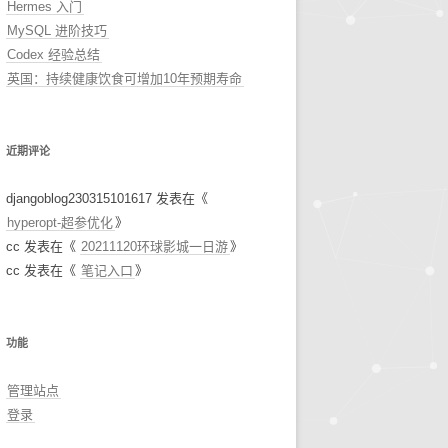
Hermes 入门
MySQL 进阶技巧
Codex 经验总结
英国：持续健康饮食可增加10年预期寿命
近期评论
djangoblog230315101617
发表在《
hyperopt-超参优化
》
cc
发表在《
20211120环球影城一日游
》
cc
发表在《
笔记入口
》
功能
管理站点
登录