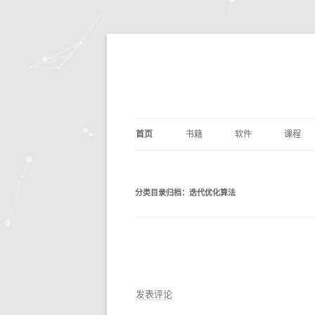
首页
书籍
软件
课程
基础算法
JUPYTER
深度学
剑指O
分类目录归档：
迭代优化算法
PYTHON编程
DOCKER
量化交
编写
PYTH
数据分析
ANACONDA
数据分
利用P
议
析
深度学习
OPENCV
基础数
动手
机器学习
编辑写作
BILIB
深度学习
发表评论
计算机科学
实用工具
金融经
DOC