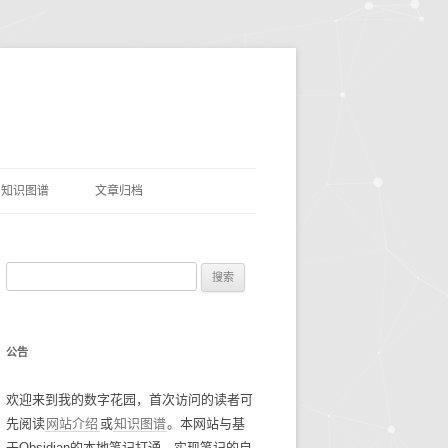
知识图谱
文章归档
理
命名实体识别
搜
网盘资源
索
优质项目
豆瓣电影TOP250
：
公告
AI&LLMS
流光掠影
碎碎念念2021
欢迎来到我的数字花园，首次访问的读者可
数据资源
碎碎念念2022
找工作经验
先阅读
网站介绍
或
知识图谱
。本网站与基
碎碎念念2023
谷歌年度盘点
于Obsidian的本地笔记打通，实现笔记的自