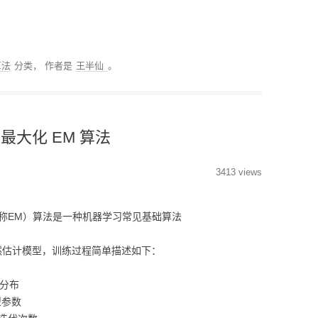
算法
分类，
作者是
王半仙
。
最大化 EM 算法
3413 views
um，简称EM）算法是一种机器学习常见基础算法
然估计模型，训练过程简单描述如下：
分布
型参数