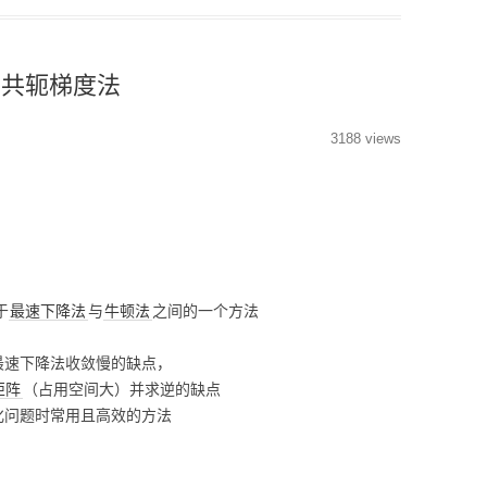
分类回归算法
MODULE-STREAMLIT-
低代码平台
搜索排序算法
共轭梯度法
PYTHON性能优化
PYTHON操作数据库
3188 views
MODULE-TSFRESH-时
序处理
MODULE-SKLEARN-机
器学习
于
最速下降法
与
牛顿法
之间的一个方法
MODULE-PANDAS-数据
处理
最速下降法收敛慢的缺点，
矩阵
（占用空间大）并求逆的缺点
PYTHON模型调优
化问题时常用且高效的方法
PYTHON科研工具
MODULE-SEABORN-可