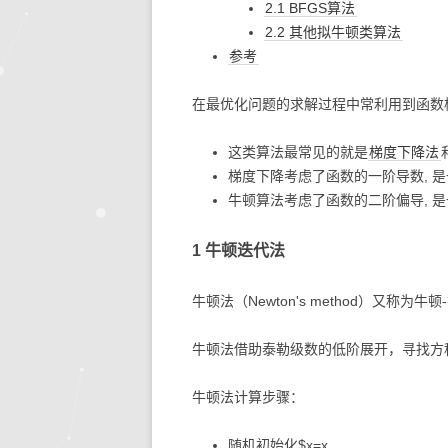
2.1 BFGS算法
2.2 其他拟牛顿类算法
参考
在最优化问题的求解过程中常利用到函数
这类算法最常见的就是
梯度下降法
梯度下降考虑了函数的一阶导数, 
牛顿算法考虑了函数的二阶偏导, 
1 牛顿迭代法
牛顿法（Newton's method）又称为牛顿-
牛顿法借助泰勒级数的低阶展开，寻找方
牛顿法计算步骤：
随机初始化$x=x