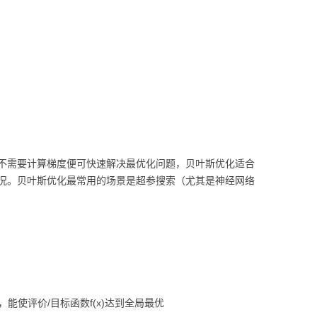
不需要计算梯度便可快速解决最优化问题，贝叶斯优化适合
况。贝叶斯优化最常用的场景是超参搜索（尤其是神经网络
能使评价/目标函数f(x)达到全局最优