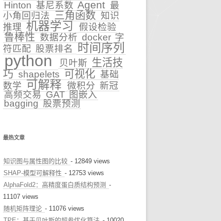
Agent
Hinton
基尼系数
最
三角函数
小角回归法
知识
早诊预警
机器学习
推理
假设检验
鲁棒性
数据分析
docker
字
治疗推荐
时间序列
符匹配
股票排名
python
健康科普
生活技
贝叶斯
巧
可视化
shapelets
基础
可解释
数学
微积分
新冠
高频交易
GAT
图嵌入
bagging
股票预测
最热文章
知识图与属性图的比较
- 12849 views
SHAP-模型可解释性
- 12753 views
AlphaFold2：高精度蛋白质结构预测
-
11107 views
随机矩阵理论
- 11076 views
TPE：基于贝叶斯的超参优化算法
- 10020