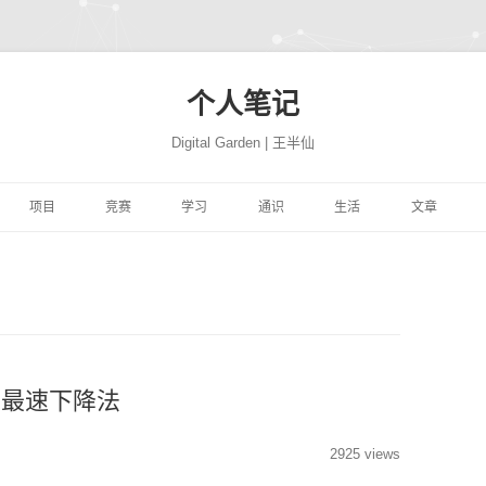
个人笔记
Digital Garden | 王半仙
跳
至
项目
竞赛
学习
通识
生活
文章
正
文
习
FFER
云景项目
HIMCM
HINTON机器学习与神经
PROGRAMMING
极客学院
NATION
网站搭建
JUPYTER
自然语言处
网络
易
高质量代码改善
TRANSLATION
CBLUE
机器学习与量化交易实战
MATH
风机故障
社会工程
COMPUTER
精品资源
SEABORN
机器学习
ON 程序的 91 个建
DEEPLEARNING.AI 大模
析
YTHON进行数据分
微信聊天机器人
基于EXCEL的数据分析和
MACHINELEARNING
库存预测
PYTHON与高级机器学习
PERSON
转瞬即逝
模型开发技巧
随机森林
量化投资
极客精神
型系列教程
可视化
学
学深度学习
魔幻工具箱
MIT18.01单变量微积分
DEEPLEARNING
智能排单
EREBUS
COMPANY
碎碎念念
强化学习
NLP
特征工程
时间序列
为人师表
最速下降法
ILI大学
 500 问
大学实践
LATEX
MIT18.02多变量微积分
优质评论
ALGORITHM
MOVIE
才疏学浅
AI 基准测试集
启发式算法族
ANACONDA
图神经网络
综艺节目
2925 views
济
KER-从入门到实践
和兴健康
OBSIDIAN
PICGO
肖星-财务分析与决策
FINANCE
入职培训
STORY
深思熟虑
基础神经网络
动态规划算法
数据挖掘
纪录探索