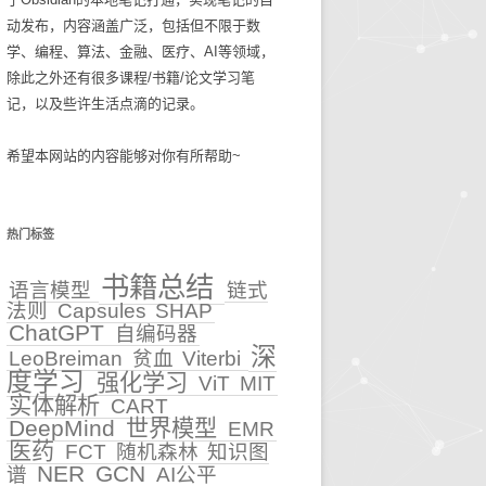
动发布，内容涵盖广泛，包括但不限于数
碎碎念念2025
生活技巧
学、编程、算法、金融、医疗、AI等领域，
除此之外还有很多课程/书籍/论文学习笔
知识管理
记，以及些许生活点滴的记录。
古麻今醉文章集锦
希望本网站的内容能够对你有所帮助~
BASIC重症医学文章集锦
NEJM医学前沿文章集锦
热门标签
输血管理
书籍总结
语言模型
链式
法则
Capsules
SHAP
5
文章集锦_BASIC重症医
ChatGPT
自编码器
学
深
LeoBreiman
贫血
Viterbi
性
度学习
强化学习
ViT
MIT
文章集锦_NEJM医学前沿
实体解析
CART
DeepMind
世界模型
EMR
文章集锦_古麻今醉
医药
FCT
随机森林
知识图
NER
GCN
谱
AI公平
贫血相关