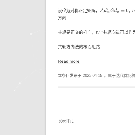
G
d
m
T
G
d
n
=
0
,
设
为对称正定矩阵，若
方向
n
共轭是正交的推广，
个共轭向量可以作
共轭方向法的核心思路
Read more
本条目发布于
2023-04-15
。属于
迭代优化
发表评论