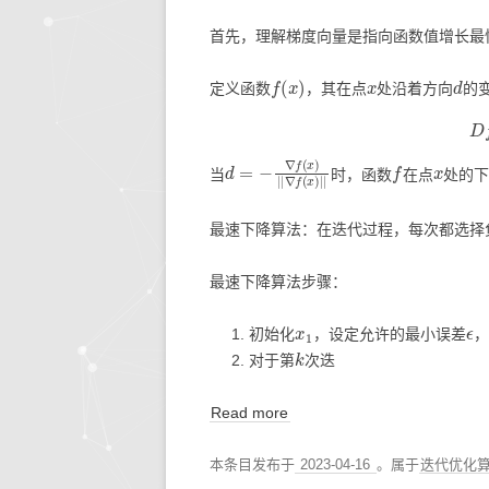
首先，理解梯度向量是指向函数值增长最
生活的智慧
同步协作
人文社
快思
f
(
x
)
x
d
定义函数
，其在点
存储搜索
处沿着方向
机器学
的
KETTLE
d
∇
=
f
−
(
x
∇
)
|
f
|
(
x
)
|
|
f
x
当
时，函数
在点
处的
大模型生态
系统环境
最速下降算法：在迭代过程，每次都选择
最速下降算法步骤：
x
1
ϵ
初始化
，设定允许的最小误差
，
k
对于第
次迭
Read more
本条目发布于
2023-04-16
。属于
迭代优化