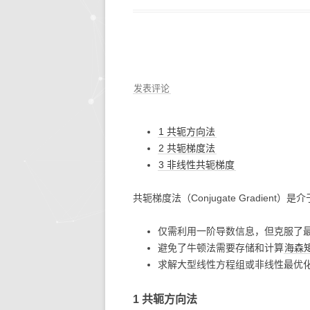
发表评论
1 共轭方向法
2 共轭梯度法
3 非线性共轭梯度
共轭梯度法（Conjugate Gradient）是介
仅需利用一阶导数信息，但克服了
避免了牛顿法需要存储和计算
海森
求解大型线性方程组或非线性最优
1 共轭方向法