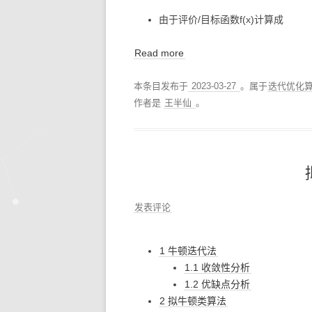
由于评价/目标函数f(x)计算成
Read more
本条目发布于
2023-03-27
。属于
迭代优化
作者是
王半仙
。
发表评论
1 牛顿迭代法
1.1 收敛性分析
1.2 优缺点分析
2 拟牛顿类算法