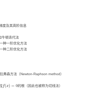
梯度及其高阶信息
和牛顿迭代法
是一种一阶优化方法
是一种二阶优化方法
拉弗森方法（Newton-Raphson method）
f
(
x
)
=
0
程
的根（因此也被称为切线法）