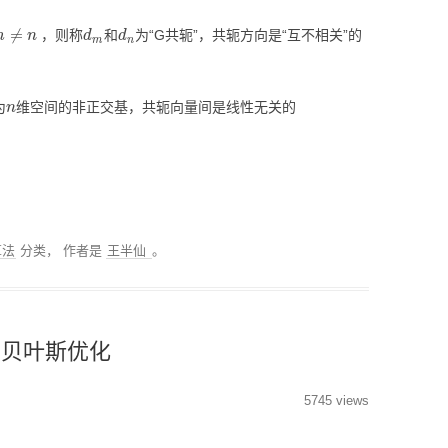
视化
m
≠
n
d
m
d
n
，则称
和
为“G共轭”，共轭方向是“互不相关”的
MODULE-SHAP-模型解
释
n
为
维空间的非正交基，共轭向量间是线性无关的
算法
分类，
作者是
王半仙
。
贝叶斯优化
5745 views