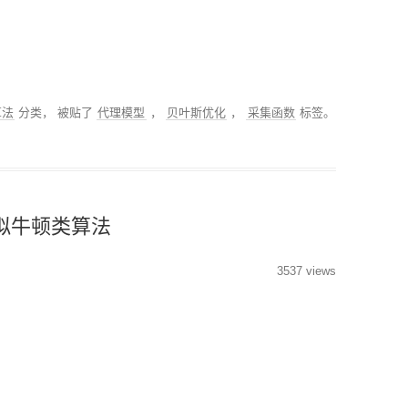
算法
分类， 被贴了
代理模型
，
贝叶斯优化
，
采集函数
标签。
拟牛顿类算法
3537 views