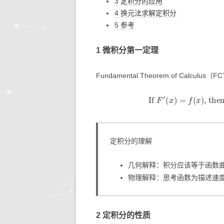
3 定积分的应用
4 换元法求解定积分
5 参考
1 微积分第一定理
Fundamental Theorem of Calculus（F
If
F
′
(
x
)
=
f
(
x
)
, t
定积分的理解
几何解释：积分应该等于函数曲
物理解释：思考函数为描述速
2 定积分的性质