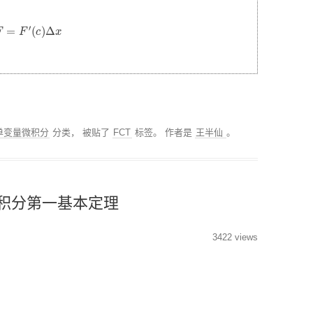
分类回归算法
MODULE-STREAMLIT-
=
F
′
(
c
)
Δ
x
低代码平台
搜索排序算法
PYTHON性能优化
PYTHON操作数据库
MODULE-TSFRESH-时
序处理
01单变量微积分
分类， 被贴了
FCT
标签。
作者是
王半仙
。
MODULE-SKLEARN-机
器学习
微积分第一基本定理
MODULE-PANDAS-数据
处理
3422 views
PYTHON模型调优
PYTHON科研工具
MODULE-SEABORN-可