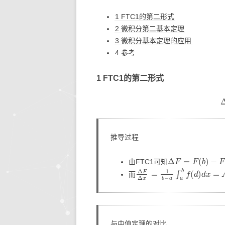
1 FTC1的第二形式
生活的智慧
同步协作
人文社
快思
2 微积分第二基本定理
3 微积分基本定理的应用
存储搜索
机器学
4 参考
KETTLE
1 FTC1的第二形式
大模型生态
系统环境
推导过程
Δ
F
=
F
(
b
)
−
F
(
a
)
=
由FTC1可知
Δ
F
Δ
x
=
1
b
−
a
∫
a
b
f
(
d
)
d
x
=
A
而
与中值定理的对比