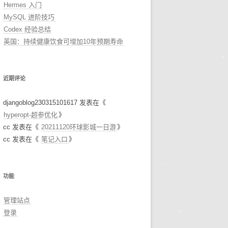
Hermes 入门
MySQL 进阶技巧
Codex 经验总结
英国：持续健康饮食可增加10年预期寿命
近期评论
djangoblog230315101617
发表在《
hyperopt-超参优化
》
cc
发表在《
20211120环球影城一日游
》
cc
发表在《
笔记入口
》
功能
管理站点
登录