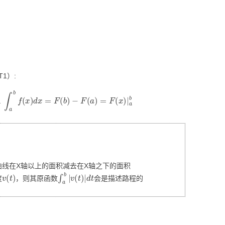
视化
MODULE-SHAP-模型解
释
CT1）:
hen
∫
a
b
f
(
x
)
d
x
=
F
(
b
)
−
F
(
a
)
=
F
(
x
)
|
a
b
线在X轴以上的面积减去在X轴之下的面积
v
(
t
)
∫
a
b
|
v
(
t
)
|
d
t
度
，则其原函数
会是描述路程的