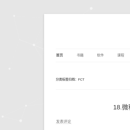
首页
书籍
软件
课程
基础算法
JUPYTER
深度学
剑指O
分类标签归档：
FCT
PYTHON编程
DOCKER
量化交
编写
PYTH
数据分析
ANACONDA
数据分
利用P
议
析
深度学习
OPENCV
基础数
动手
18.
机器学习
编辑写作
BILIB
深度学习
发表评论
计算机科学
实用工具
金融经
DOC