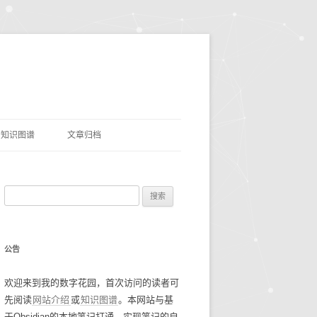
知识图谱
文章归档
理
命名实体识别
搜
网盘资源
索
优质项目
豆瓣电影TOP250
：
公告
AI&LLMS
流光掠影
碎碎念念2021
欢迎来到我的数字花园，首次访问的读者可
数据资源
碎碎念念2022
找工作经验
先阅读
网站介绍
或
知识图谱
。本网站与基
碎碎念念2023
谷歌年度盘点
于Obsidian的本地笔记打通，实现笔记的自