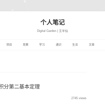
个人笔记
Digital Garden | 王半仙
跳
至
项目
竞赛
学习
通识
生活
文章
正
文
习
FFER
云景项目
HIMCM
HINTON机器学习与神经
PROGRAMMING
极客学院
NATION
网站搭建
JUPYTER
自然语言处
网络
易
高质量代码改善
TRANSLATION
CBLUE
机器学习与量化交易实战
MATH
风机故障
社会工程
COMPUTER
精品资源
SEABORN
机器学习
ON 程序的 91 个建
DEEPLEARNING.AI 大模
析
YTHON进行数据分
微信聊天机器人
基于EXCEL的数据分析和
MACHINELEARNING
库存预测
PYTHON与高级机器学习
PERSON
转瞬即逝
模型开发技巧
随机森林
量化投资
极客精神
型系列教程
可视化
学
学深度学习
魔幻工具箱
MIT18.01单变量微积分
DEEPLEARNING
智能排单
EREBUS
COMPANY
碎碎念念
强化学习
NLP
特征工程
时间序列
为人师表
微积分第二基本定理
ILI大学
 500 问
大学实践
LATEX
MIT18.02多变量微积分
优质评论
ALGORITHM
MOVIE
才疏学浅
AI 基准测试集
启发式算法族
ANACONDA
图神经网络
综艺节目
2745 views
济
KER-从入门到实践
和兴健康
OBSIDIAN
PICGO
肖星-财务分析与决策
FINANCE
入职培训
STORY
深思熟虑
基础神经网络
动态规划算法
数据挖掘
纪录探索