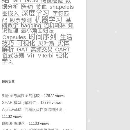
GCN
MIT
假设检验
数
医药
据分析
贫血
shapelets
早诊预警
深度学习
图嵌入
字符匹
机器学习
配
股票预测
基
治疗推荐
础数学
bagging
随机森林
知
识推理
最小角回归法
健康科普
时间序列
生活
Capsules
技巧
可视化
实体
贝叶斯
解析
GAT
高频交易
CART
强化
链式法则
ViT
Viterbi
学习
最热文章
知识图与属性图的比较
- 12877 views
SHAP-模型可解释性
- 12776 views
AlphaFold2：高精度蛋白质结构预测
-
11132 views
随机矩阵理论
- 11103 views