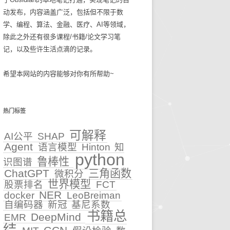
动发布，内容涵盖广泛，包括但不限于数
碎碎念念2025
生活技巧
学、编程、算法、金融、医疗、AI等领域，
除此之外还有很多课程/书籍/论文学习笔
知识管理
记，以及些许生活点滴的记录。
古麻今醉文章集锦
希望本网站的内容能够对你有所帮助~
BASIC重症医学文章集锦
NEJM医学前沿文章集锦
热门标签
输血管理
可解释
AI公平
SHAP
Agent
语言模型
Hinton
知
5
文章集锦_BASIC重症医
python
鲁棒性
识图谱
学
性
ChatGPT
三角函数
微积分
世界模型
股票排名
文章集锦_NEJM医学前沿
FCT
NER
docker
LeoBreiman
自编码器
新冠
基尼系数
文章集锦_古麻今醉
书籍总
DeepMind
EMR
结
贫血相关