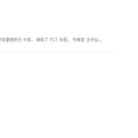
01单变量微积分
分类， 被贴了
FCT
标签。
作者是
王半仙
。