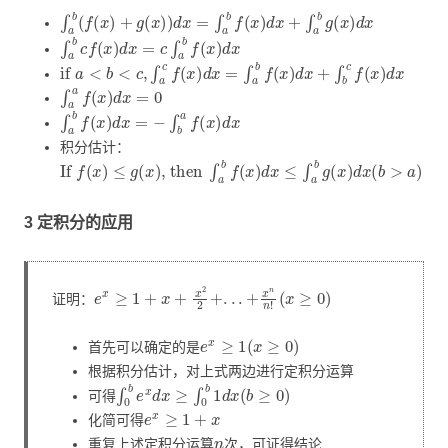
∫
a
b
(
f
(
x
)
+
g
(
x
)
)
d
x
=
∫
a
b
f
(
x
)
d
x
+
∫
a
b
g
(
x
)
d
x
∫
a
b
c
f
(
x
)
d
x
=
c
∫
a
b
f
(
x
)
d
x
if
a
<
b
<
c
,
∫
a
c
f
(
x
)
d
x
=
∫
a
b
f
(
x
)
d
x
+
∫
b
c
f
(
x
)
d
x
∫
a
a
f
(
x
)
d
x
=
0
∫
a
b
f
(
x
)
d
x
=
−
∫
b
a
f
(
x
)
d
x
积分估计：
If
f
(
x
)
≤
g
(
x
)
, then
∫
a
b
f
(
x
)
d
x
≤
∫
a
b
g
(
x
)
d
x
(
b
>
a
)
3 定积分的应用
e
x
≥
1
+
x
+
x
2
2
+
.
.
.
+
x
n
n
!
(
x
≥
0
)
证明：
e
x
≥
1
(
x
≥
0
)
首先可以确定的是
根据积分估计，对上式两边进行定积分运算
∫
0
b
e
x
d
x
≥
∫
0
b
1
d
x
(
b
≥
0
)
可得
e
x
≥
1
+
x
化简可得
n
重复上述定积分运算
次，可证得结论