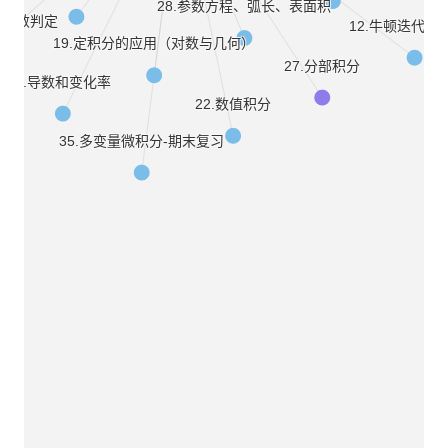
28.参数方程、弧长、表面积
和收敛判定
12.牛顿迭代法
19.定积分的应用（对数与几何）
27.分部积分
1.导数和变化率
22.数值积分
35.多变量微积分-期末复习