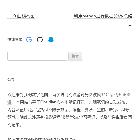
文
←
9.曲线构图
利用python进行数据分析-总结
章
→
导
快捷登录:
航
搜
索
：
公告
欢迎来到我的数字花园，首次访问的读者可先阅读
网站介绍
或
知识图
谱
。本网站与基于Obsidian的本地笔记打通，实现笔记的自动发布，
内容涵盖广泛，包括但不限于数学、编程、算法、金融、医疗、AI等
领域，除此之外还有很多课程/书籍/论文学习笔记，以及些许生活点滴
的记录。
希望本网站的内容能够对你有所帮助~