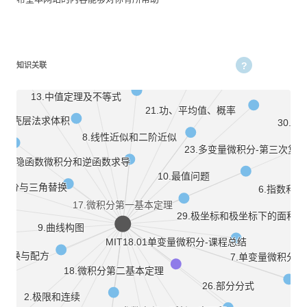
31.不定型与洛必达法
16.定积分
11.相关变率
无穷小量和不定积分
知识关联
34.泰勒级数
3.求导公式和三角函数
13.中值定理及不等式
21.功、平均值、概率
盘法与壳层法求体积
30.
8.线性近似和二阶近似
离法
23.多变量微积分-第三次复
5.隐函数微积分和逆函数求导
10.最值问题
数积分与三角替换
6.指数和
17.微积分第一基本定理
29.极坐标和极坐标下的面积
9.曲线构图
MIT18.01单变量微积分-课程总结
量替换与配方
7.单变量微积分-
18.微积分第二基本定理
26.部分分式
2.极限和连续