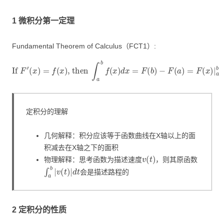
1 微积分第一定理
Fundamental Theorem of Calculus（FCT1）:
If
F
′
(
x
)
=
f
(
x
)
, then
∫
a
b
f
(
x
)
d
x
=
F
(
b
)
−
F
(
a
)
=
F
(
x
)
|
a
b
定积分的理解
几何解释：积分应该等于函数曲线在X轴以上的面
积减去在X轴之下的面积
v
(
t
)
物理解释：思考函数为描述速度
，则其原函数
∫
a
b
|
v
(
t
)
|
d
t
会是描述路程的
2 定积分的性质