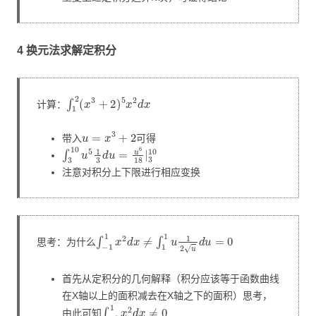
4 换元法求解定积分
∫
1
2
(
x
3
+
2
)
5
x
2
d
x
计算：
u
=
x
3
+
2
带入
可得
∫
3
10
u
5
1
3
d
u
=
u
6
18
|
3
10
注意对积分上下限进行相应变换
∫
−
1
1
x
2
d
x
≠
∫
1
1
u
1
2
u
d
u
=
0
思考：为什么
首先从定积分的几何解释（积分应该等于函数曲线
在X轴以上的面积减去在X轴之下的面积）思考，
∫
−
1
1
x
2
d
x
≠
0
由此可知