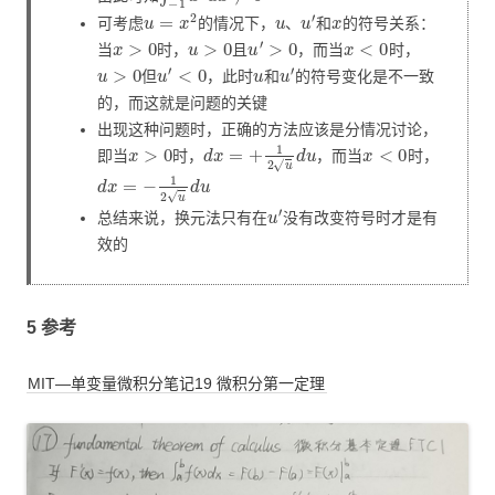
u
=
x
2
u
u
′
x
可考虑
的情况下，
、
和
的符号关系：
x
>
0
u
>
0
u
′
>
0
x
<
0
当
时，
且
，而当
时，
u
>
0
u
′
<
0
u
u
′
但
，此时
和
的符号变化是不一致
的，而这就是问题的关键
出现这种问题时，正确的方法应该是分情况讨论，
x
>
0
d
x
=
+
1
2
u
d
u
x
<
0
即当
时，
，而当
时，
d
x
=
−
1
2
u
d
u
u
′
总结来说，换元法只有在
没有改变符号时才是有
效的
5 参考
MIT—单变量微积分笔记19 微积分第一定理