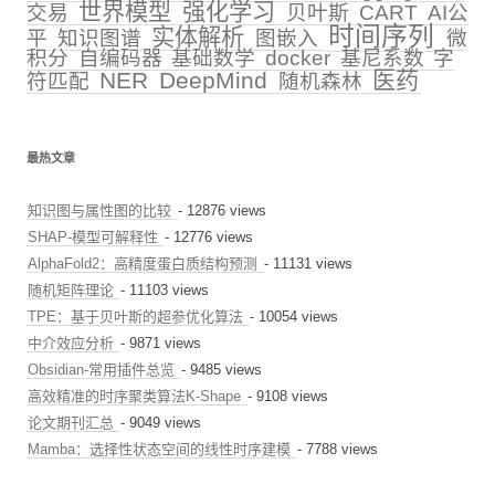
世界模型
强化学习
交易
贝叶斯
CART
AI公
时间序列
实体解析
平
知识图谱
图嵌入
微
积分
自编码器
基础数学
docker
基尼系数
字
NER
DeepMind
医药
符匹配
随机森林
最热文章
知识图与属性图的比较
- 12876 views
SHAP-模型可解释性
- 12776 views
AlphaFold2：高精度蛋白质结构预测
- 11131 views
随机矩阵理论
- 11103 views
TPE：基于贝叶斯的超参优化算法
- 10054 views
中介效应分析
- 9871 views
Obsidian-常用插件总览
- 9485 views
高效精准的时序聚类算法K-Shape
- 9108 views
论文期刊汇总
- 9049 views
Mamba：选择性状态空间的线性时序建模
- 7788 views