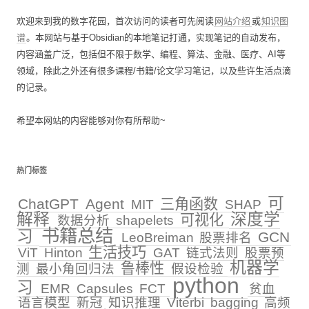
欢迎来到我的数字花园，首次访问的读者可先阅读
网站介绍
或
知识图
谱
。本网站与基于Obsidian的本地笔记打通，实现笔记的自动发布，
内容涵盖广泛，包括但不限于数学、编程、算法、金融、医疗、AI等
领域，除此之外还有很多课程/书籍/论文学习笔记，以及些许生活点滴
的记录。
希望本网站的内容能够对你有所帮助~
热门标签
可
ChatGPT
Agent
三角函数
MIT
SHAP
解释
深度学
可视化
数据分析
shapelets
书籍总结
习
GCN
LeoBreiman
股票排名
生活技巧
ViT
Hinton
GAT
链式法则
股票预
机器学
鲁棒性
测
最小角回归法
假设检验
python
习
EMR
Capsules
FCT
贫血
语言模型
新冠
知识推理
Viterbi
bagging
高频