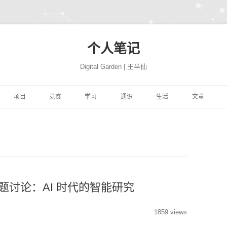
个人笔记
Digital Garden | 王半仙
跳
至
项目
竞赛
学习
通识
生活
文章
正
文
习
FFER
云景项目
HIMCM
HINTON机器学习与神经
PROGRAMMING
极客学院
NATION
网站搭建
JUPYTER
自然语言处
网络
易
高质量代码改善
TRANSLATION
CBLUE
机器学习与量化交易实战
MATH
风机故障
社会工程
COMPUTER
精品资源
SEABORN
机器学习
ON 程序的 91 个建
DEEPLEARNING.AI 大模
析
YTHON进行数据分
微信聊天机器人
基于EXCEL的数据分析和
MACHINELEARNING
库存预测
PYTHON与高级机器学习
PERSON
转瞬即逝
模型开发技巧
随机森林
量化投资
极客精神
型系列教程
可视化
学
学深度学习
魔幻工具箱
MIT18.01单变量微积分
DEEPLEARNING
智能排单
EREBUS
COMPANY
碎碎念念
强化学习
NLP
特征工程
时间序列
为人师表
 专题讨论：AI 时代的智能研究
ILI大学
 500 问
大学实践
LATEX
MIT18.02多变量微积分
优质评论
ALGORITHM
MOVIE
才疏学浅
AI 基准测试集
启发式算法族
ANACONDA
图神经网络
综艺节目
1859 views
济
KER-从入门到实践
和兴健康
OBSIDIAN
PICGO
肖星-财务分析与决策
FINANCE
入职培训
STORY
深思熟虑
基础神经网络
动态规划算法
数据挖掘
纪录探索