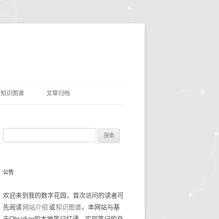
知识图谱
文章归档
理
命名实体识别
搜
网盘资源
索
优质项目
豆瓣电影TOP250
：
公告
AI&LLMS
流光掠影
碎碎念念2021
欢迎来到我的数字花园，首次访问的读者可
数据资源
碎碎念念2022
找工作经验
先阅读
网站介绍
或
知识图谱
。本网站与基
碎碎念念2023
谷歌年度盘点
于Obsidian的本地笔记打通，实现笔记的自