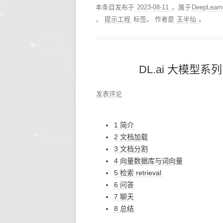
本条目发布于
2023-08-11
。属于
DeepLea
，
提示工程
标签。
作者是
王半仙
。
DL.ai 大模型系列
发表评论
1 简介
2 文档加载
3 文档分割
4 向量数据库与词向量
5 检索 retrieval
6 问答
7 聊天
8 总结