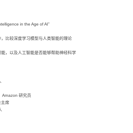
科
慢想
杂七杂八
ZOTERO
WECHATY
GIT
哈佛-积极心理学
MATLAB
手术名称规范化
PAPER
大模型基础技巧
概率图类模型
知识图谱
gence in the Age of AI”
习
KETTLE
SYNCTHING
MINIO
斯坦福CS224W 图机器学
PYTHON
DATA-UTILITY项目
BOOK
上下文工程
基础统计算法
PYTHON文件读取
胶囊网络
习
JEKYLL
AMAZONS3
DATAANALYSIS
DATA-FLOW项目
BUSINESS
大模型基础设计
字符串类算法
PYTHON 图机器学习
生物医药
作，比较深度学习模型与人类智能的理论
ELASTICSEARCH
CLAUDECODE
MEDICINE
诊断模型
ORGANIZE
大模型安全
常见聚类算法
PYTHON 模型调优
重要疾病
强化学习
智能，以及人工智能是否能够帮助神经科学
MYSQL
OPENCLAW
DOCKER
LINUX
库存优化
AI
数据降维算法
PYTHON 性能优化
药物基础
计算机视觉
提示词实践
CODEX
ANACONDA
COMPUTERSCIENCE
杂项
LIFE
迭代优化算法
PYTHON 科研工具
重症治疗
LINUX
多模态学习
流言终结者
人
JUPYTER
CAUSALINFERENCE
ICU优化
SCENERY
图像处理算法
PYTHON 数据读取
PROGRAMMING
因果效应评估算法
大模型应用
永禁文物 19
，Amazon 研究员
文本数据标准化
MATH
常见数学模型
PYTHON 数据处理
DATABASE
模型可解释
基金主席
人
协和贫血相关科研
常见安全算法
PYTHON图机器学习
科研预研
回归算法进阶
PYTHON数据读取
协和贫血相关科研