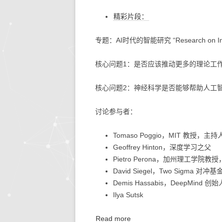
精彩片段：
生活的智慧
同步协作
人文社
快思
专题：AI时代的智能研究 “Research on Intelli
存储搜索
机器学
KETTLE
核心问题1：是否应该推动更多的理论工
大模型生态
核心问题2：神经科学是否能够帮助人工
系统环境
讨论参与者：
Tomaso Poggio，MIT 教授，主持
Geoffrey Hinton，深度学习之父
Pietro Perona，加州理工学院教授
David Siegel，Two Sigma 对冲
Demis Hassabis，DeepMind 创始
Ilya Sutsk
Read more