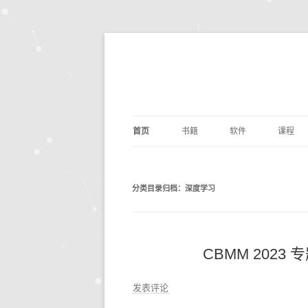
首页
书籍
软件
课程
基础算法
JUPYTER
深度学
剑指O
分类目录归档：
深度学习
PYTHON编程
DOCKER
量化交
编写
PYTH
数据分析
ANACONDA
数据分
利用P
议
析
深度学习
OPENCV
基础数
动手
CBMM 2023
机器学习
编辑写作
BILIB
深度学习
发表评论
计算机科学
实用工具
金融经
DOC