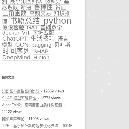
测
最小角回归法
微积分
基
鲁棒性
尼系数
新冠
贫血
早诊预警
三角函数
高频交易
知识推
python
书籍总结
理
治疗推荐
假设检验
GAT
基础数学
docker
ViT
字符匹配
健康科普
ChatGPT
生活技巧
语言
GCN
模型
bagging
贝叶斯
时间序列
SHAP
DeepMind
Hinton
最热文章
知识图与属性图的比较
- 12869 views
SHAP-模型可解释性
- 12773 views
AlphaFold2：高精度蛋白质结构预测
-
11122 views
随机矩阵理论
- 11093 views
TPE：基于贝叶斯的超参优化算法
- 10046