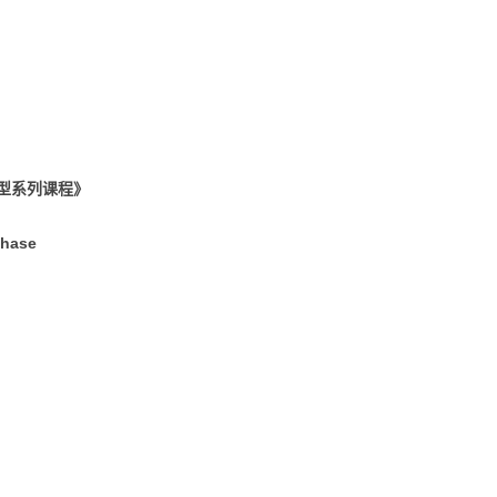
视化
MODULE-SHAP-模型解
释
 大模型系列课程》
hase