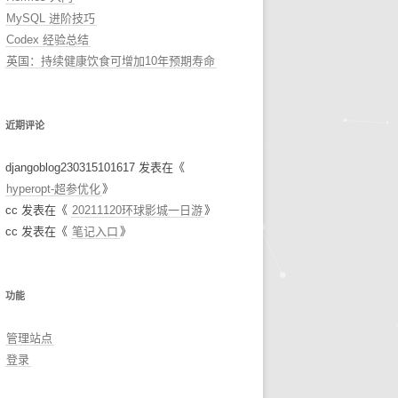
MySQL 进阶技巧
Codex 经验总结
英国：持续健康饮食可增加10年预期寿命
近期评论
djangoblog230315101617
发表在《
hyperopt-超参优化
》
cc
发表在《
20211120环球影城一日游
》
cc
发表在《
笔记入口
》
功能
管理站点
登录