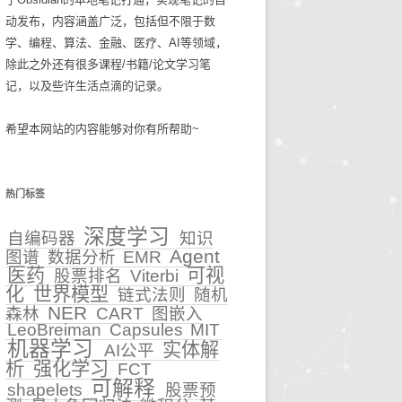
动发布，内容涵盖广泛，包括但不限于数
碎碎念念2025
生活技巧
学、编程、算法、金融、医疗、AI等领域，
除此之外还有很多课程/书籍/论文学习笔
知识管理
记，以及些许生活点滴的记录。
古麻今醉文章集锦
希望本网站的内容能够对你有所帮助~
BASIC重症医学文章集锦
NEJM医学前沿文章集锦
热门标签
输血管理
深度学习
自编码器
知识
Agent
图谱
数据分析
EMR
5
文章集锦_BASIC重症医
医药
可视
股票排名
Viterbi
学
化
世界模型
链式法则
随机
性
NER
森林
CART
图嵌入
文章集锦_NEJM医学前沿
LeoBreiman
Capsules
MIT
机器学习
实体解
AI公平
文章集锦_古麻今醉
析
强化学习
FCT
可解释
shapelets
股票预
贫血相关