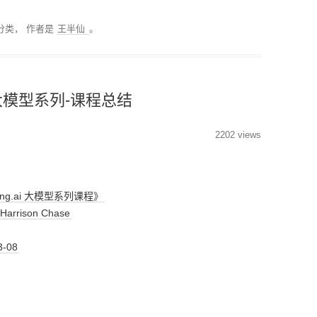
分类回归算法
MODULE-STREAMLIT-
低代码平台
分类，
作者是
王半仙
。
搜索排序算法
PYTHON性能优化
PYTHON操作数据库
i 大模型系列-课程总结
MODULE-TSFRESH-时
序处理
2202 views
MODULE-SKLEARN-机
器学习
ning.ai 大模型系列课程》
MODULE-PANDAS-数据
rison Chase
处理
-08
PYTHON模型调优
PYTHON科研工具
MODULE-SEABORN-可