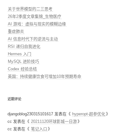
关于世界模型的二三思考
26年2季度文章集锦_生物医疗
AI 游戏：虚拟与现实的模糊边缘
重症肺炎
AI 信息时代下的逆流与主动
RSI 递归自我进化
Hermes 入门
MySQL 进阶技巧
Codex 经验总结
英国：持续健康饮食可增加10年预期寿命
近期评论
djangoblog230315101617
发表在《
hyperopt-超参优化
》
cc
发表在《
20211120环球影城一日游
》
cc
发表在《
笔记入口
》