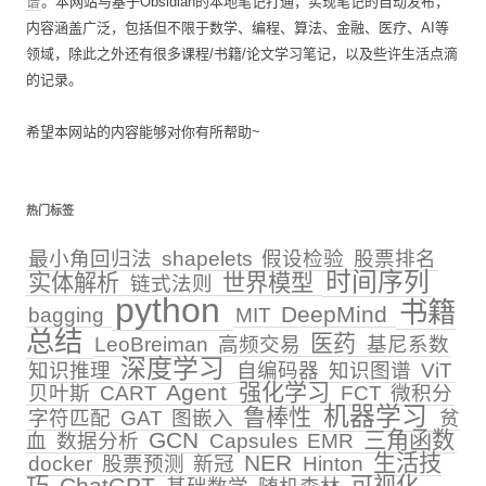
谱
。本网站与基于Obsidian的本地笔记打通，实现笔记的自动发布，
内容涵盖广泛，包括但不限于数学、编程、算法、金融、医疗、AI等
领域，除此之外还有很多课程/书籍/论文学习笔记，以及些许生活点滴
的记录。
希望本网站的内容能够对你有所帮助~
热门标签
最小角回归法
shapelets
假设检验
股票排名
时间序列
实体解析
世界模型
链式法则
python
书籍
DeepMind
bagging
MIT
总结
医药
LeoBreiman
高频交易
基尼系数
深度学习
知识推理
自编码器
知识图谱
ViT
Agent
强化学习
贝叶斯
CART
FCT
微积分
机器学习
鲁棒性
字符匹配
GAT
图嵌入
贫
GCN
三角函数
血
数据分析
Capsules
EMR
NER
生活技
docker
股票预测
新冠
Hinton
巧
ChatGPT
可视化