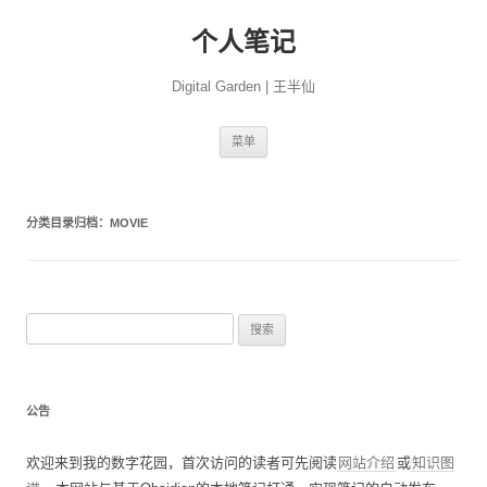
个人笔记
Digital Garden | 王半仙
跳
菜单
至
正
文
分类目录归档：
MOVIE
搜
索
：
公告
欢迎来到我的数字花园，首次访问的读者可先阅读
网站介绍
或
知识图