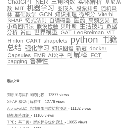
ChatGPT
NER
三角函数
实体解析
基尼系
机器学习
数
MIT
图嵌入
股票排名
随机森
GCN
林
基础数学
知识推理
微积分
Viterbi
医药
SHAP
链式法则
自编码器
高频交易
最
生活技巧
小角回归法
假设检验
贝叶斯
数据
世界模型
分析
贫血
GAT
LeoBreiman
ViT
python
书籍
Hinton
CART
shapelets
总结
强化学习
知识图谱
新冠
docker
可解释
Capsules
EMR
AI公平
FCT
鲁棒性
bagging
最热文章
知识图与属性图的比较
- 12877 views
SHAP-模型可解释性
- 12776 views
AlphaFold2：高精度蛋白质结构预测
- 11132 views
随机矩阵理论
- 11106 views
TPE：基于贝叶斯的超参优化算法
- 10055 views