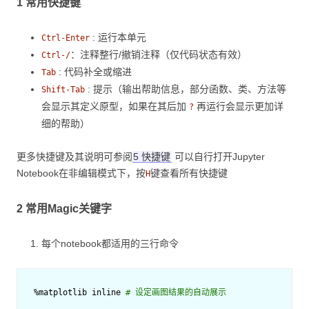
1 常用快捷键
: 运行本单元
Ctrl-Enter
：注释整行/撤销注释（仅代码状态有效）
Ctrl-/
: 代码补全或缩进
Tab
: 提示（输出帮助信息，部分函数、类、方法等
Shift-Tab
会显示其定义原型，如果在其后加
再运行会显示更加详
?
细的帮助）
更多快捷键及其说明可参阅
5 快捷键
可以自行打开Jupyter
Notebook在非编辑模式下，按
键查看所有快捷键
H
2 常用Magic关键字
每个notebook都适用的三行命令
%
matplotlib
inline
# 设定画图结果的自动展示