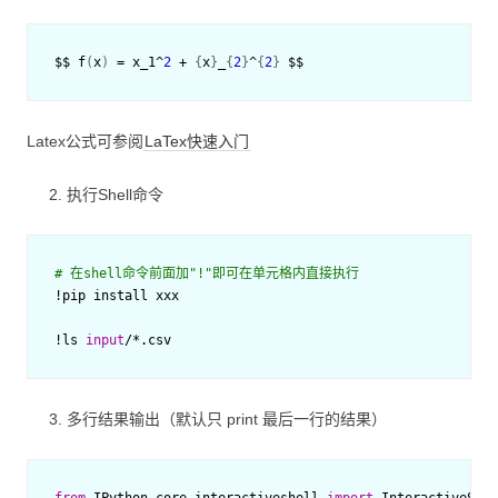
$$
f
(
x
)
=
x_1
^
2
+
{
x
}
_
{
2
}
^
{
2
}
$$
Latex公式可参阅
LaTex快速入门
执行Shell命令
# 在shell命令前面加"!"即可在单元格内直接执行
!
pip
install
xxx
!
ls
input
/*.
csv
多行结果输出（默认只 print 最后一行的结果）