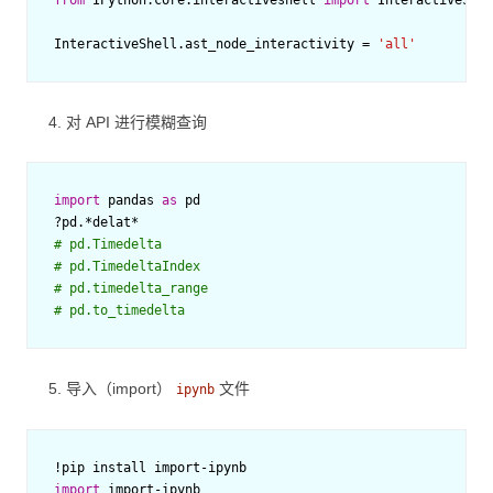
from
IPython.core.interactiveshell
import
InteractiveShel
InteractiveShell
.
ast_node_interactivity
=
'all'
对 API 进行模糊查询
import
pandas
as
pd
?
pd
.*
delat
*
# pd.Timedelta
# pd.TimedeltaIndex
# pd.timedelta_range
# pd.to_timedelta
导入（import）
文件
ipynb
!
pip
install
import
-
ipynb
import
import
-
ipynb