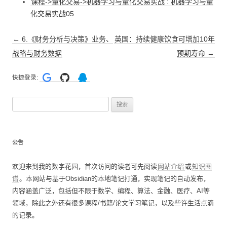
课程->量化交易->机器学习与量化交易实战 : 机器学习与量
化交易实战05
文
←
6.《财务分析与决策》业务、
英国：持续健康饮食可增加10年
章
战略与财务数据
预期寿命
→
导
快捷登录:
航
搜
索
：
公告
欢迎来到我的数字花园，首次访问的读者可先阅读
网站介绍
或
知识图
谱
。本网站与基于Obsidian的本地笔记打通，实现笔记的自动发布，
内容涵盖广泛，包括但不限于数学、编程、算法、金融、医疗、AI等
领域，除此之外还有很多课程/书籍/论文学习笔记，以及些许生活点滴
的记录。