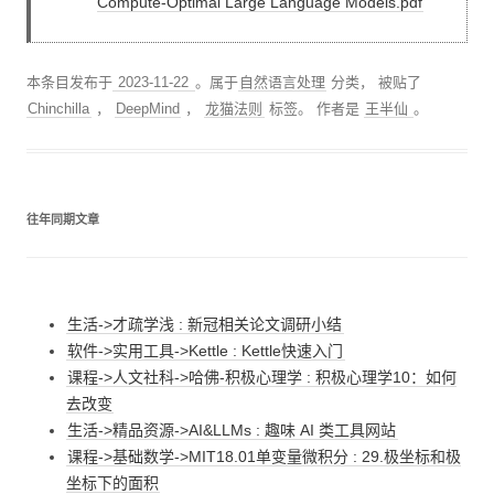
Compute-Optimal Large Language Models.pdf
本条目发布于
2023-11-22
。属于
自然语言处理
分类， 被贴了
Chinchilla
，
DeepMind
，
龙猫法则
标签。
作者是
王半仙
。
往年同期文章
生活->才疏学浅 : 新冠相关论文调研小结
软件->实用工具->Kettle : Kettle快速入门
课程->人文社科->哈佛-积极心理学 : 积极心理学10：如何
去改变
生活->精品资源->AI&LLMs : 趣味 AI 类工具网站
课程->基础数学->MIT18.01单变量微积分 : 29.极坐标和极
坐标下的面积