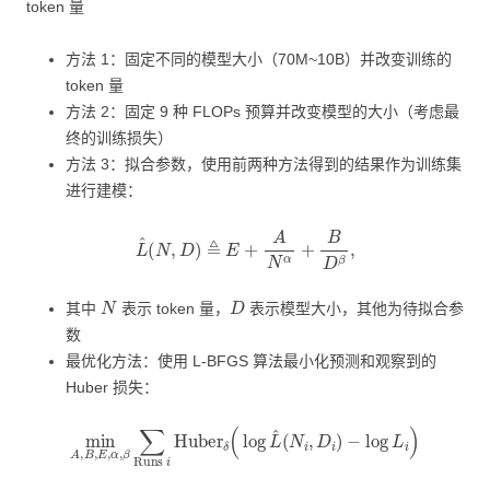
token 量
方法 1：固定不同的模型大小（70M~10B）并改变训练的
token 量
方法 2：固定 9 种 FLOPs 预算并改变模型的大小（考虑最
终的训练损失）
方法 3：拟合参数，使用前两种方法得到的结果作为训练集
进行建模：
L
^
(
N
,
D
)
≜
E
+
A
N
α
+
B
D
β
,
N
D
其中
表示 token 量，
表示模型大小，其他为待拟合参
数
最优化方法：使用 L-BFGS 算法最小化预测和观察到的
Huber 损失：
min
A
,
B
,
E
,
α
,
β
∑
Runs
i
Huber
δ
(
log
L
^
(
N
i
,
D
i
)
−
log
L
i
)