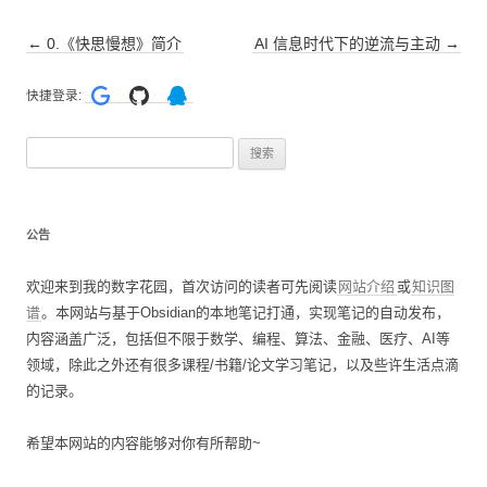
文
←
0.《快思慢想》简介
AI 信息时代下的逆流与主动
→
章
快捷登录:
导
航
搜
索
：
公告
欢迎来到我的数字花园，首次访问的读者可先阅读
网站介绍
或
知识图
谱
。本网站与基于Obsidian的本地笔记打通，实现笔记的自动发布，
内容涵盖广泛，包括但不限于数学、编程、算法、金融、医疗、AI等
领域，除此之外还有很多课程/书籍/论文学习笔记，以及些许生活点滴
的记录。
希望本网站的内容能够对你有所帮助~