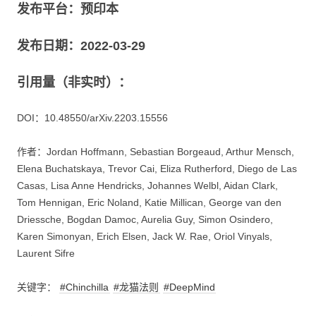
发布平台：预印本
发布日期：2022-03-29
引用量（非实时）：
DOI：10.48550/arXiv.2203.15556
作者：Jordan Hoffmann, Sebastian Borgeaud, Arthur Mensch,
Elena Buchatskaya, Trevor Cai, Eliza Rutherford, Diego de Las
Casas, Lisa Anne Hendricks, Johannes Welbl, Aidan Clark,
Tom Hennigan, Eric Noland, Katie Millican, George van den
Driessche, Bogdan Damoc, Aurelia Guy, Simon Osindero,
Karen Simonyan, Erich Elsen, Jack W. Rae, Oriol Vinyals,
Laurent Sifre
关键字：
#Chinchilla
#龙猫法则
#DeepMind