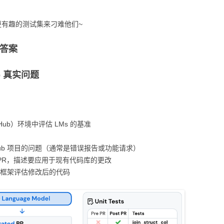
科
慢想
杂七杂八
ZOTERO
WECHATY
GIT
哈佛-积极心理学
MATLAB
手术名称规范化
PAPER
大模型基础技巧
概率图类模型
知识图谱
更有趣的测试集来刁难他们~
习
KETTLE
SYNCTHING
MINIO
斯坦福CS224W 图机器学
PYTHON
DATA-UTILITY项目
BOOK
上下文工程
基础统计算法
PYTHON文件读取
胶囊网络
和答案
习
JEKYLL
AMAZONS3
DATAANALYSIS
DATA-FLOW项目
BUSINESS
大模型基础设计
字符串类算法
PYTHON 图机器学习
生物医药
ub 真实问题
新冠相关
ELASTICSEARCH
CLAUDECODE
MEDICINE
诊断模型
ORGANIZE
大模型安全
常见聚类算法
PYTHON 模型调优
重要疾病
强化学习
MYSQL
OPENCLAW
DOCKER
LINUX
库存优化
AI
数据降维算法
PYTHON 性能优化
药物基础
计算机视觉
提示词实践
tHub）环境中评估 LMs 的基准
CODEX
ANACONDA
COMPUTERSCIENCE
杂项
LIFE
迭代优化算法
PYTHON 科研工具
重症治疗
LINUX
多模态学习
流言终结者
DKPLM知
JUPYTER
CAUSALINFERENCE
ICU优化
SCENERY
图像处理算法
PYTHON 数据读取
PROGRAMMING
因果效应评估算法
大模型应用
永禁文物 19
Hub 项目的问题（通常是错误报告或功能请求）
GCN基于图卷积网络的
PR，描述要应用于现有代码库的更改
文本数据标准化
MATH
常见数学模型
PYTHON 数据处理
DATABASE
模型可解释
测试框架评估修改后的代码
协和贫血相关科研
常见安全算法
PYTHON图机器学习
科研预研
回归算法进阶
PYTHON数据读取
协和贫血相关科研
Capsules网络