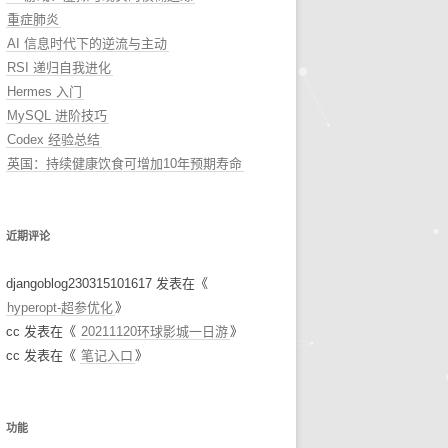
重症肺炎
AI 信息时代下的逆流与主动
RSI 递归自我进化
Hermes 入门
MySQL 进阶技巧
Codex 经验总结
英国：持续健康饮食可增加10年预期寿命
近期评论
djangoblog230315101617
发表在《
hyperopt-超参优化
》
cc
发表在《
20211120环球影城一日游
》
cc
发表在《
笔记入口
》
功能