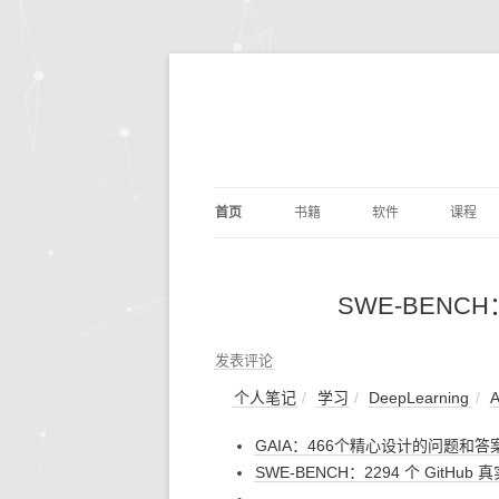
首页
书籍
软件
课程
基础算法
JUPYTER
深度学
剑指O
SWE-BENCH：
PYTHON编程
DOCKER
量化交
编写
PYTH
数据分析
ANACONDA
数据分
利用P
发表评论
议
析
个人笔记
学习
DeepLearning
深度学习
OPENCV
基础数
动手
GAIA：466个精心设计的问题和答
机器学习
编辑写作
BILIB
深度学习
SWE-BENCH：2294 个 GitHub
计算机科学
实用工具
金融经
DOC