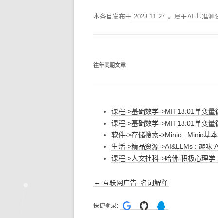
本条目发布于
2023-11-27
。属于
AI 基准测
往年同期文章
课程->基础数学->MIT18.01单变量
课程->基础数学->MIT18.01单变量
软件->存储搜索->Minio : Minio
生活->精品资源->AI&LLMs : 趣味
课程->人文社科->哈佛-积极心理学
文
←
互联网广告_名词解释
章
快捷登录:
导