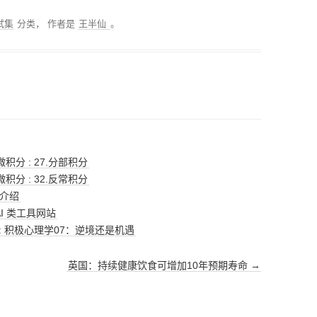
试集
分类，
作者是
王半仙
。
微积分 : 27.分部积分
微积分 : 32.反常积分
基本介绍
 AI 类工具网站
 : 积极心理学07：逆境还是机遇
英国：持续健康饮食可增加10年预期寿命
→