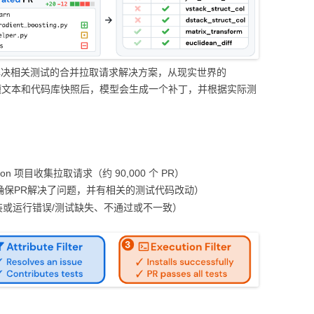
分类回归算法
MODULE-STREAMLIT-
低代码平台
搜索排序算法
基于图与词向量构
PYTHON性能优化
题连接到解决相关测试的合并拉取请求解决方案，从现实世界的
PYTHON操作数据库
供问题文本和代码库快照后，模型会生成一个补丁，并根据实际测
MODULE-TSFRESH-时
序处理
MODULE-SKLEARN-机
thon 项目收集拉取请求（约 90,000 个 PR）
器学习
（确保PR解决了问题，并有相关的测试代码改动）
MODULE-PANDAS-数据
或运行错误/测试缺失、不通过或不一致）
处理
PYTHON模型调优
PYTHON科研工具
MODULE-SEABORN-可