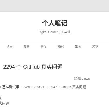
个人笔记
Digital Garden | 王半仙
跳
至
项目
竞赛
学习
通识
生活
文章
正
文
习
FFER
云景项目
HIMCM
HINTON机器学习与神经
PROGRAMMING
极客学院
NATION
网站搭建
JUPYTER
自然语言处
网络
2294 个 GitHub 真实问题
易
高质量代码改善
TRANSLATION
CBLUE
机器学习与量化交易实战
MATH
风机故障
社会工程
COMPUTER
精品资源
SEABORN
机器学习
ON 程序的 91 个建
DEEPLEARNING.AI 大模
析
YTHON进行数据分
微信聊天机器人
基于EXCEL的数据分析和
MACHINELEARNING
库存预测
PYTHON与高级机器学习
PERSON
转瞬即逝
模型开发技巧
随机森林
量化投资
极客精神
3228 views
型系列教程
可视化
AI 基准测试集
SWE-BENCH：2294 个 GitHub 真实问题
学
学深度学习
魔幻工具箱
MIT18.01单变量微积分
DEEPLEARNING
智能排单
EREBUS
COMPANY
碎碎念念
强化学习
NLP
特征工程
时间序列
为人师表
案
ILI大学
 500 问
大学实践
LATEX
MIT18.02多变量微积分
优质评论
ALGORITHM
MOVIE
才疏学浅
AI 基准测试集
启发式算法族
ANACONDA
图神经网络
综艺节目
 真实问题
济
KER-从入门到实践
和兴健康
OBSIDIAN
PICGO
肖星-财务分析与决策
FINANCE
入职培训
STORY
深思熟虑
基础神经网络
动态规划算法
数据挖掘
纪录探索