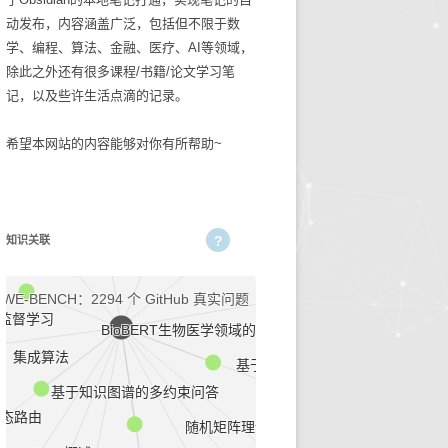
动发布，内容涵盖广泛，包括但不限于数
碎碎念念2025
生活技巧
学、编程、算法、金融、医疗、AI等领域，
除此之外还有很多课程/书籍/论文学习笔
知识管理
记，以及些许生活点滴的记录。
古麻今醉文章集锦
GAIA：466个精心设计的问题和答案
希望本网站的内容能够对你有所帮助~
论文调研小结
BASIC重症医学文章集锦
命名实体识别 NER 小结
NEJM医学前沿文章集锦
Capsules与自编码器变体
知识关联
输血管理
识增强分解式预训练模型
最小二乘法
5
文章集锦_BASIC重症医
SWE-BENCH：2294 个 GitHub 真实问题
学
半监督学习
BioBERT生物医学领域的预训练模型
性
集成算法
文章集锦_NEJM医学前沿
基于可信网络解析图像
基于知识图谱的多约束问答
文章集锦_古麻今醉
与动态路由
随机矩阵理论
贫血相关