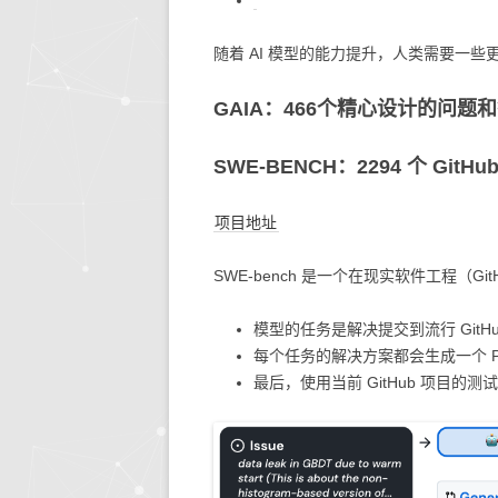
生活的智慧
同步协作
人文社
快思
随着 AI 模型的能力提升，人类需要一些
存储搜索
机器学
GAIA：466个精心设计的问题
KETTLE
SWE-BENCH：2294 个 GitH
大模型生态
项目地址
系统环境
SWE-bench 是一个在现实软件工程（Gi
模型的任务是解决提交到流行 Git
每个任务的解决方案都会生成一个 
最后，使用当前 GitHub 项目的