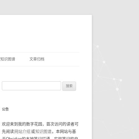
知识图谱
文章归档
理
命名实体识别
搜
网盘资源
索
优质项目
豆瓣电影TOP250
：
公告
AI&LLMS
流光掠影
碎碎念念2021
欢迎来到我的数字花园，首次访问的读者可
数据资源
碎碎念念2022
找工作经验
先阅读
网站介绍
或
知识图谱
。本网站与基
碎碎念念2023
谷歌年度盘点
于Obsidian的本地笔记打通，实现笔记的自