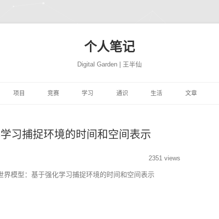
个人笔记
Digital Garden | 王半仙
跳
至
项目
竞赛
学习
通识
生活
文章
正
文
习
FFER
云景项目
HIMCM
HINTON机器学习与神经
PROGRAMMING
极客学院
NATION
网站搭建
JUPYTER
自然语言处
网络
化学习捕捉环境的时间和空间表示
易
高质量代码改善
TRANSLATION
CBLUE
机器学习与量化交易实战
MATH
风机故障
社会工程
COMPUTER
精品资源
SEABORN
机器学习
ON 程序的 91 个建
DEEPLEARNING.AI 大模
析
YTHON进行数据分
微信聊天机器人
基于EXCEL的数据分析和
MACHINELEARNING
库存预测
PYTHON与高级机器学习
PERSON
转瞬即逝
模型开发技巧
随机森林
量化投资
极客精神
2351 views
型系列教程
可视化
世界模型：基于强化学习捕捉环境的时间和空间表示
学
学深度学习
魔幻工具箱
MIT18.01单变量微积分
DEEPLEARNING
智能排单
EREBUS
COMPANY
碎碎念念
强化学习
NLP
特征工程
时间序列
为人师表
ILI大学
 500 问
大学实践
LATEX
MIT18.02多变量微积分
优质评论
ALGORITHM
MOVIE
才疏学浅
AI 基准测试集
启发式算法族
ANACONDA
图神经网络
综艺节目
济
KER-从入门到实践
和兴健康
OBSIDIAN
PICGO
肖星-财务分析与决策
FINANCE
入职培训
STORY
深思熟虑
基础神经网络
动态规划算法
数据挖掘
纪录探索