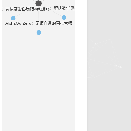
AlphaGeometry：解决数学奥赛的平面几何问题
old2：高精度蛋白质结构预测
早诊预警
治疗推荐
AlphaGo Zero：无师自通的围棋大师
健康科普