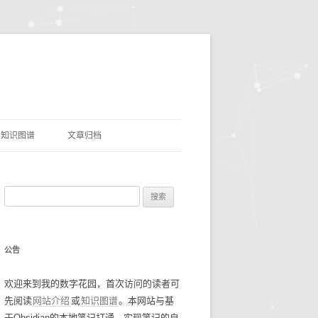
知识图谱
文章归档
理
命名实体识别
搜
网盘资源
索
优质项目
豆瓣电影TOP250
：
公告
AI&LLMS
流光掠影
碎碎念念2021
欢迎来到我的数字花园，首次访问的读者可
数据资源
碎碎念念2022
找工作经验
先阅读
网站介绍
或
知识图谱
。本网站与基
碎碎念念2023
谷歌年度盘点
于Obsidian的本地笔记打通，实现笔记的自