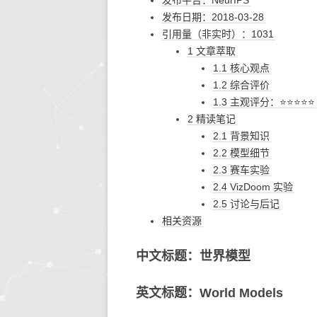
发布平台：NeurIPS
发布日期：2018-03-28
生活的智慧
同步协作
人文社
快思
引用量（非实时）：1031
1 文章萃取
存储搜索
机器学
1.1 核心观点
1.2 综合评价
KETTLE
1.3 主观评分：⭐⭐⭐⭐⭐
大模型生态
2 精读笔记
2.1 背景知识
系统环境
2.2 模型细节
2.3 赛车实验
2.4 VizDoom 实验
2.5 讨论与后记
相关资源
中文标题：世界模型
英文标题：World Models