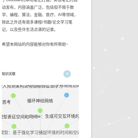
动发布，内容涵盖广泛，包括但不限于数
碎碎念念2025
生活技巧
学、编程、算法、金融、医疗、AI等领域，
除此之外还有很多课程/书籍/论文学习笔
知识管理
记，以及些许生活点滴的记录。
古麻今醉文章集锦
希望本网站的内容能够对你有所帮助~
BASIC重症医学文章集锦
NEJM医学前沿文章集锦
自动化调参
知识关联
输血管理
AlphaChip：用于布局规划的快速芯片设计
联合嵌入预测架构进行图像自监督学习
5
文章集锦_BASIC重症医
学
循环神经网络
论文期刊汇总
三思考
性
文章集锦_NEJM医学前沿
Genie：生成可交互环境的基础世界模型
模型表征空间和时间
文章集锦_古麻今醉
模型：基于强化学习捕捉环境的时间和空间表示
贫血相关