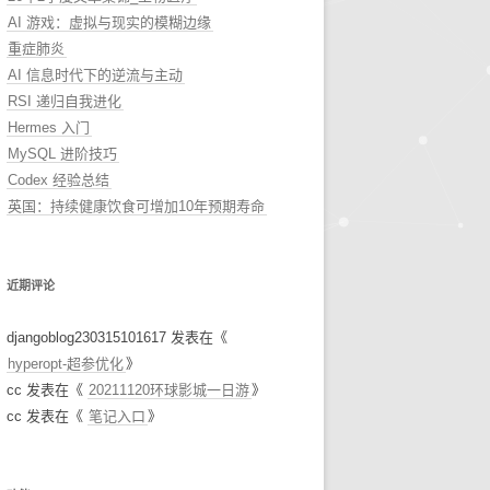
AI 游戏：虚拟与现实的模糊边缘
重症肺炎
AI 信息时代下的逆流与主动
RSI 递归自我进化
Hermes 入门
MySQL 进阶技巧
Codex 经验总结
英国：持续健康饮食可增加10年预期寿命
近期评论
djangoblog230315101617
发表在《
hyperopt-超参优化
》
cc
发表在《
20211120环球影城一日游
》
cc
发表在《
笔记入口
》