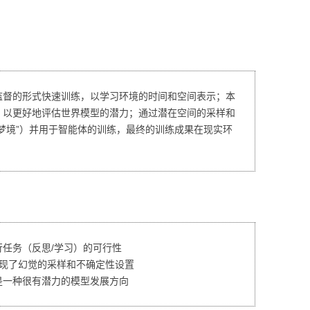
视化
MODULE-SHAP-模型解
释
监督的形式快速训练，以学习环境的时间和空间表示；本
，以更好地评估世界模型的潜力；通过潜在空间的采样和
梦境”）并用于智能体的训练，最终的训练成果在现实环
任务（反思/学习）的可行性
实现了幻觉的采样和不确定性设置
是一种很有潜力的模型发展方向