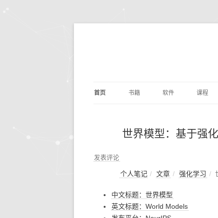
首页
书籍
软件
课程
基础算法
JUPYTER
深度学
剑指O
世界模型：基于强
PYTHON编程
DOCKER
量化交
编写
PYTH
数据分析
ANACONDA
数据分
利用P
发表评论
议
析
个人笔记
文章
强化学习
深度学习
OPENCV
基础数
动手
中文标题：世界模型
机器学习
编辑写作
BILIB
深度学习
英文标题：World Models
计算机科学
实用工具
金融经
DOC