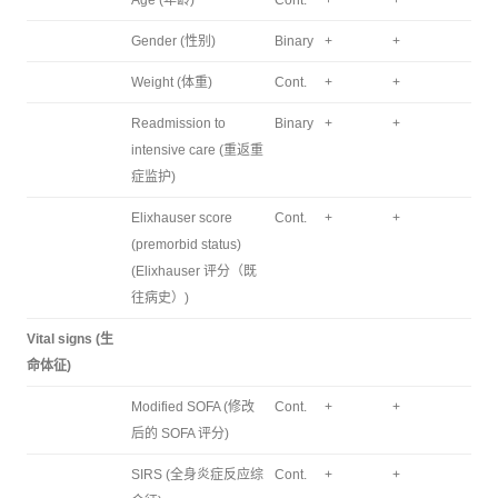
Gender (性别)
Binary
+
+
Weight (体重)
Cont.
+
+
Readmission to
Binary
+
+
intensive care (重返重
症监护)
Elixhauser score
Cont.
+
+
(premorbid status)
(Elixhauser 评分（既
往病史）)
Vital signs (生
命体征)
Modified SOFA (修改
Cont.
+
+
后的 SOFA 评分)
SIRS (全身炎症反应综
Cont.
+
+