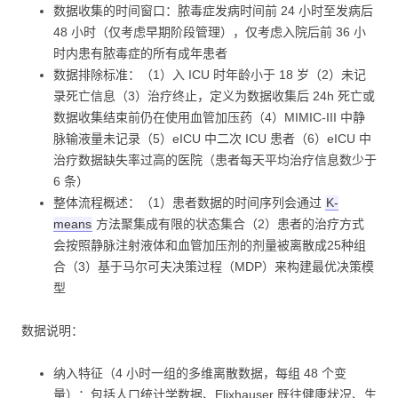
数据收集的时间窗口：脓毒症发病时间前 24 小时至发病后
48 小时（仅考虑早期阶段管理），仅考虑入院后前 36 小
时内患有脓毒症的所有成年患者
数据排除标准：（1）入 ICU 时年龄小于 18 岁（2）未记
录死亡信息（3）治疗终止，定义为数据收集后 24h 死亡或
数据收集结束前仍在使用血管加压药（4）MIMIC-III 中静
脉输液量未记录（5）eICU 中二次 ICU 患者（6）eICU 中
治疗数据缺失率过高的医院（患者每天平均治疗信息数少于
6 条）
整体流程概述：（1）患者数据的时间序列会通过
K-
means
方法聚集成有限的状态集合（2）患者的治疗方式
会按照静脉注射液体和血管加压剂的剂量被离散成25种组
合（3）基于马尔可夫决策过程（MDP）来构建最优决策模
型
数据说明：
纳入特征（4 小时一组的多维离散数据，每组 48 个变
量）：包括人口统计学数据、Elixhauser 既往健康状况、生