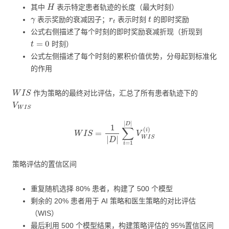
H
其中
表示特定患者轨迹的长度（最大时刻）
γ
r
t
t
表示奖励的衰减因子；
表示时刻
的即时奖励
公式右侧描述了每个时刻的即时奖励衰减折现（折现到
t
=
0
时刻）
公式左侧描述了每个时刻的累积价值优势，分母起到标准化
的作用
W
I
S
作为策略的最终对比评估，汇总了所有患者轨迹下的
V
W
I
S
W
I
S
=
1
|
D
|
∑
i
=
1
|
D
|
V
W
I
S
(
i
)
策略评估的置信区间
重复随机选择 80% 患者，构建了 500 个模型
剩余的 20% 患者用于 AI 策略和医生策略的对比评估
（WIS）
最后利用 500 个模型结果，构建策略评估的 95%置信区间