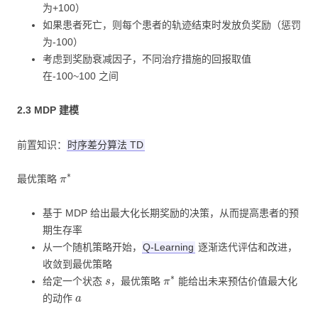
为+100）
如果患者死亡，则每个患者的轨迹结束时发放负奖励（惩罚
为-100）
考虑到奖励衰减因子，不同治疗措施的回报取值
在-100~100 之间
2.3 MDP 建模
前置知识：
时序差分算法 TD
π
∗
最优策略
基于 MDP 给出最大化长期奖励的决策，从而提高患者的预
期生存率
从一个随机策略开始，
Q-Learning
逐渐迭代评估和改进，
收敛到最优策略
s
π
∗
给定一个状态
，最优策略
能给出未来预估价值最大化
a
的动作