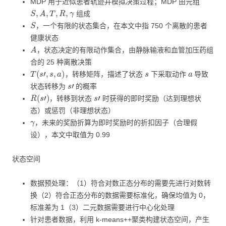
MDP 用于近似患者轨迹并模拟决策过程；MDP 由元组
S
,
A
,
T
,
R
,
γ
组成
S
，一个有限的状态集合，在本文中指 750 个离散的患者
健康状态
A
，状态决定的有限动作集合，由静脉输液和血管加压药组
合的 25 种离散决策
T
(
s
′
,
s
,
a
)
s
a
，转移矩阵，描述了状态
下采取动作
导致
s
′
状态转移为
的概率
R
(
s
′
)
s
′
，转移到状态
时获得的即时奖励（达到理想状
态）或惩罚（非理想状态）
γ
，未来的奖励折算为即时奖励时的折扣因子（合理假
设），本文中取值为 0.99
状态空间
数据预处理：（1）符合对数正态分布的需要先进行对数转
换（2）符合正态分布的数据需要标准化，确保均值为 0，
标准差为 1（3）二元数据需要进行中心化处理
针对患者数据，利用 k-means++聚类构建状态空间，产生