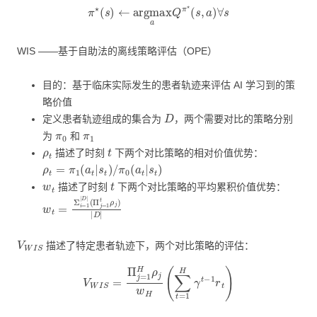
π
⋆
(
s
)
←
argmax
a
Q
π
⋆
(
s
,
a
)
∀
s
WIS ——基于自助法的离线策略评估（OPE）
目的：基于临床实际发生的患者轨迹来评估 AI 学习到的策
略价值
D
定义患者轨迹组成的集合为
，两个需要对比的策略分别
π
0
π
1
为
和
ρ
t
t
描述了时刻
下两个对比策略的相对价值优势：
ρ
t
=
π
1
(
a
t
|
s
t
)
/
π
0
(
a
t
|
s
t
)
w
t
t
描述了时刻
下两个对比策略的平均累积价值优势：
w
(
Π
t
=
j
=
Σ
1
i
t
=
ρ
1
j
)
|
D
|
D
|
|
V
W
I
S
描述了特定患者轨迹下，两个对比策略的评估：
V
W
I
S
=
Π
j
=
1
H
ρ
j
w
H
(
∑
t
=
1
H
γ
t
−
1
r
t
)