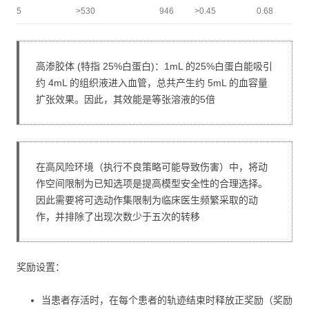
5
>530
946
>0.45
0.68
高渗胶体 (特指 25%白蛋白)：1mL 的25%白蛋白能吸引
约 4mL 的组织液进入血管，总共产生约 5mL 的血容量
扩张效果。因此，其效能是等张溶液的5倍
在高风险环境（执行不良策略可能导致伤害）中，将动
作空间限制为已知选项是提高模型安全性的合理选择。
因此需要将可选动作集限制为临床医生频繁采取的动
作，并排除了出现次数少于五次的转移
奖励设置：
当患者存活时，在每个患者的轨迹结束时释放正奖励（奖励