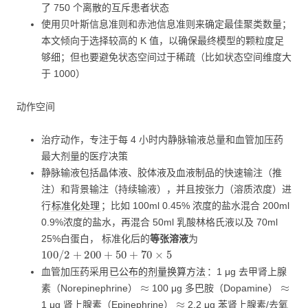
了 750 个离散的互斥患者状态
使用贝叶斯信息准则和赤池信息准则来确定最佳聚类数量；
本文倾向于选择较高的 K 值，以确保最终模型的颗粒度足
够细；但也要避免状态空间过于稀疏（比如状态空间维度大
于 1000）
动作空间
治疗动作，专注于每 4 小时内静脉输液总量和血管加压药
最大剂量的医疗决策
静脉输液包括晶体液、胶体液及血液制品的快速输注（推
注）和背景输注（持续输液），并且按张力（溶质浓度）进
行
标准化处理
；比如 100ml 0.45% 浓度的盐水混合 200ml
0.9%浓度的盐水，再混合 50ml 乳酸林格氏液以及 70ml
25%白蛋白， 标准化后的
等张溶液
为
100
/
2
+
200
+
50
+
70
×
5
血管加压药采用
已公布的剂量换算方法
：1 μg 去甲肾上腺
≈
≈
素（Norepinephrine）
100 μg 多巴胺（Dopamine）
≈
1 μg 肾上腺素（Epinephrine）
2.2 μg 苯肾上腺素/去氧