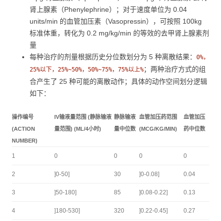
肾上腺素（Phenylephrine）；对于速度单位为 0.04
units/min 的血管加压素（Vasopressin），可按照 100kg
标准体重，转化为 0.2 mg/kg/min 的等效的去甲肾上腺素剂
量
每种治疗的剂量根据历史分位数划分为 5 种离散结果：
0%，
；两种治疗方式的组
25%以下，25%~50%，50%~75%，75%以上%
合产生了 25 种可能的离散动作；具体的动作空间划分逻辑
如下：
操作编号
IV输液量范围 (静脉输液
静脉输液
血管加压药范围
血管加压
(ACTION
量范围) (ML/4小时)
量中位数
(MCG/KG/MIN)
药中位数
NUMBER)
1
0
0
0
0
2
]0-50]
30
]0-0.08]
0.04
3
]50-180]
85
]0.08-0.22]
0.13
4
]180-530]
320
]0.22-0.45]
0.27