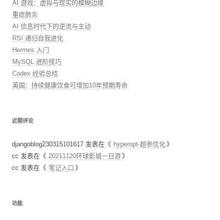
AI 游戏：虚拟与现实的模糊边缘
重症肺炎
AI 信息时代下的逆流与主动
RSI 递归自我进化
Hermes 入门
MySQL 进阶技巧
Codex 经验总结
英国：持续健康饮食可增加10年预期寿命
近期评论
djangoblog230315101617
发表在《
hyperopt-超参优化
》
cc
发表在《
20211120环球影城一日游
》
cc
发表在《
笔记入口
》
功能