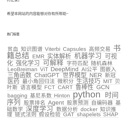
希望本网站的内容能够对你有所帮助~
热门标签
书
贫血
知识图谱
Viterbi
Capsules
高频交易
籍总结
机器学习
实体解析
可视
EMR
可解释
化
强化学习
字符匹配
随机森林
DeepMind
LeoBreiman
ViT
AI公平
图嵌入
三角函数
ChatGPT
世界模型
NER
新冠
医药
生活技巧
最小角回归法
微积分
MIT
贝
鲁棒性
GCN
叶斯
语言模型
FCT
CART
python
时间
bagging
基尼系数
Hinton
序列
Agent
股票排名
股票预测
自编码器
基
深度学习
础数学
数据分析
docker
知识推
理
链式法则
假设检验
GAT
shapelets
SHAP