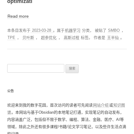
optimizati
Read more
本条目发布于
2023-03-28
。属于
机器学习
分类， 被贴了
SMBO
，
TPE
，
贝叶斯
，
超参优化
，
高斯过程
标签。
作者是
王半仙
。
搜
索
：
公告
欢迎来到我的数字花园，首次访问的读者可先阅读
网站介绍
或
知识图
谱
。本网站与基于Obsidian的本地笔记打通，实现笔记的自动发布，
内容涵盖广泛，包括但不限于数学、编程、算法、金融、医疗、AI等
领域，除此之外还有很多课程/书籍/论文学习笔记，以及些许生活点滴
的记录。