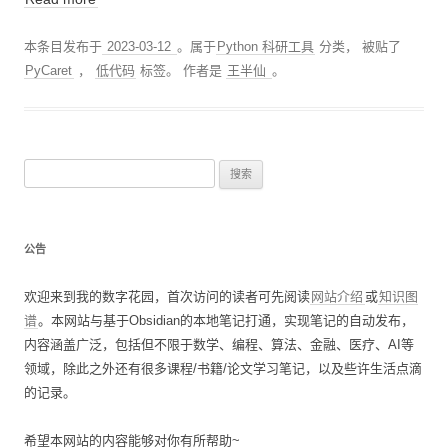
本条目发布于
2023-03-12
。属于
Python 科研工具
分类， 被贴了
PyCaret
，
低代码
标签。
作者是
王半仙
。
搜
索
：
公告
欢迎来到我的数字花园，首次访问的读者可先阅读
网站介绍
或
知识图
谱
。本网站与基于Obsidian的本地笔记打通，实现笔记的自动发布，
内容涵盖广泛，包括但不限于数学、编程、算法、金融、医疗、AI等
领域，除此之外还有很多课程/书籍/论文学习笔记，以及些许生活点滴
的记录。
希望本网站的内容能够对你有所帮助~