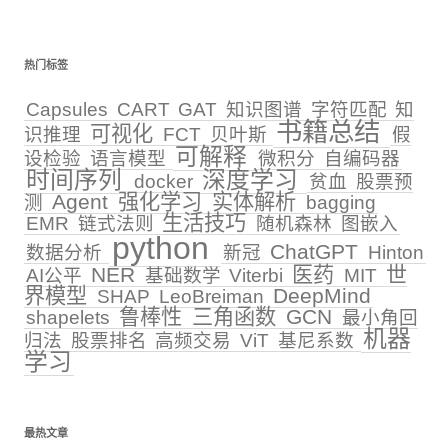
热门标签
Capsules
CART
GAT
知识图谱
字符匹配
知
书籍总结
可视化
识推理
FCT
贝叶斯
假
可解释
设检验
语言模型
微积分
自编码器
时间序列
深度学习
docker
贫血
股票预
Agent
强化学习
实体解析
测
bagging
生活技巧
EMR
链式法则
随机森林
图嵌入
python
ChatGPT
数据分析
新冠
Hinton
NER
医药
世
AI公平
基础数学
Viterbi
MIT
界模型
DeepMind
SHAP
LeoBreiman
鲁棒性
三角函数
GCN
shapelets
最小角回
机器
归法
股票排名
高频交易
ViT
基尼系数
学习
最热文章