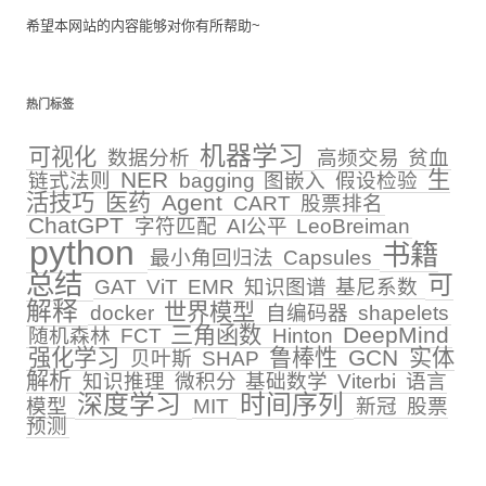
希望本网站的内容能够对你有所帮助~
热门标签
机器学习
可视化
数据分析
高频交易
贫血
NER
生
链式法则
bagging
图嵌入
假设检验
活技巧
医药
Agent
CART
股票排名
ChatGPT
字符匹配
AI公平
LeoBreiman
python
书籍
最小角回归法
Capsules
总结
可
GAT
ViT
EMR
知识图谱
基尼系数
解释
世界模型
docker
自编码器
shapelets
三角函数
DeepMind
随机森林
FCT
Hinton
强化学习
鲁棒性
GCN
实体
贝叶斯
SHAP
解析
知识推理
微积分
基础数学
Viterbi
语言
深度学习
时间序列
模型
MIT
新冠
股票
预测