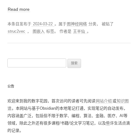
Read more
本条目发布于
2024-03-22
。属于
图神经网络
分类， 被贴了
struc2vec
，
图嵌入
标签。
作者是
王半仙
。
搜
索
：
公告
欢迎来到我的数字花园，首次访问的读者可先阅读
网站介绍
或
知识图
谱
。本网站与基于Obsidian的本地笔记打通，实现笔记的自动发布，
内容涵盖广泛，包括但不限于数学、编程、算法、金融、医疗、AI等
领域，除此之外还有很多课程/书籍/论文学习笔记，以及些许生活点滴
的记录。