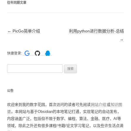
往年同期文章
文
←
PicGo简单介绍
利用python进行数据分析-总结
章
→
导
快捷登录:
航
搜
索
：
公告
欢迎来到我的数字花园，首次访问的读者可先阅读
网站介绍
或
知识图
谱
。本网站与基于Obsidian的本地笔记打通，实现笔记的自动发布，
内容涵盖广泛，包括但不限于数学、编程、算法、金融、医疗、AI等
领域，除此之外还有很多课程/书籍/论文学习笔记，以及些许生活点滴