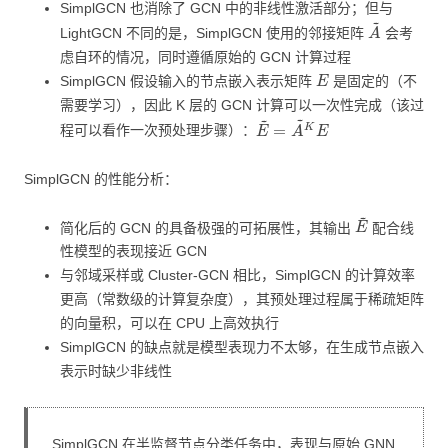
SimplGCN 也消除了 GCN 中的非线性激活部分；但与
A
~
LightGCN 不同的是，SimplGCN 使用的邻接矩阵
会考
虑自环的情况，同时遵循原始的 GCN 计算过程
E
SimplGCN 假设输入的节点嵌入表示矩阵
是固定的（不
需要学习），因此 K 层的 GCN 计算可以一次性完成（该过
E
~
=
A
~
K
E
程可以看作一次预处理步骤）：
SimplGCN 的性能分析：
E
~
简化后的 GCN 的具备极强的可拓展性，其输出
配合线
性模型的表现接近 GCN
与邻域采样或 Cluster-GCN 相比，SimplGCN 的计算效率
更高（常数级的计算复杂度），其预处理过程属于稀疏矩阵
的向量积，可以在 CPU 上高效执行
SimplGCN 的缺点就是模型表现力不太够，在生成节点嵌入
表示时缺少非线性
SimplGCN 在半监督节点分类任务中，表现与原始 GNN