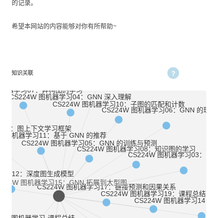
的记录。
希望本网站的内容能够对你有所帮助~
CS224W 图机器学习01：基本介绍
知识关联
 图机器学习07：异构图的学习
CS224W 图机器学习04：GNN 深入理解
CS224W 图机器学习10：子图的匹配和计数
CS224W 图机器学习06：GNN 的理
PART1：图上下文学习框架
4W 图机器学习11：基于 GNN 的推荐
CS224W 图机器学习05：GNN 的训练与预测
CS224W 图机器学习08：知识图的学习
CS224W 图机器学习03：图
器学习12：深度图生成模型
S224W 图机器学习15：GNN 拓展到大型图
CS224W 图机器学习17：链接预测和因果关系
CS224W 图机器学习19：课程总结
CS224W 图机器学习14：图与 
24W 图机器学习-课程总结