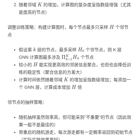
K
随着邻域
的增加，计算图的复杂度呈指数级增强（尤其
是度高的节点）
H
调整训练策略：构建计算图时，每个节点最多只采样
个邻节
点
k
H
k
假设第
层的节点，最多采样
个邻节点，则 K 层
Π
k
=
1
K
H
k
GNN 计算图最多涉及
个节点
H
较小的
能实现更高效的邻居信息聚合，也但也会降低训
练的稳定性（聚合信息的方差大）
K
计算时间依然随着邻域
的增加呈指数级增加；每添加一
H
个 GNN 层，计算成本增加
倍
邻节点的抽样策略：
随机抽样虽然效率高，但可能采到"不重要"的节点（因此效
果一般不是最佳的）
带重启的随机游走，每次游走都有一定概率返回到初始节点
（实际实践效果更好）