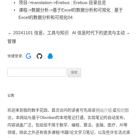
项目->translation->Erebus : Erebus-目录总览
课程->数据分析->基于Excel的数据分析和可视化 : 基于
Excel的数据分析和可视化04
文
←
20241101 信息、工具与知识
AI 信息时代下的逆流与主动
→
章
管理
导
快捷登录:
航
搜
索
：
公告
欢迎来到我的数字花园，首次访问的读者可先阅读
网站介绍
或
知识图
谱
。本网站与基于Obsidian的本地笔记打通，实现笔记的自动发布，
内容涵盖广泛，包括但不限于数学、编程、算法、金融、医疗、AI等
领域，除此之外还有很多课程/书籍/论文学习笔记，以及些许生活点滴