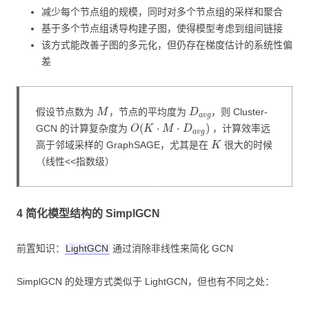
减少每个节点组的规模，同时对多个节点组的采样和聚合
基于多个节点组诱导构建子图，使得模型考虑到组间链接
该方式能改善子图的多元化，但仍存在梯度估计的系统性偏
差
M
D
a
v
g
假设节点数为
，节点的平均度为
，则 Cluster-
O
(
K
⋅
M
⋅
D
a
v
g
)
GCN 的计算复杂度为
，计算效率远
K
高于邻域采样的 GraphSAGE，尤其是在
很大的时候
（线性<<指数级）
4 简化模型结构的 SimplGCN
前置知识：
LightGCN
通过消除非线性来简化 GCN
SimplGCN 的处理方式类似于 LightGCN，但也有不同之处：