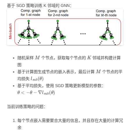
基于 SGD 策略训练 K 邻域的 GNN：
M
K
随机采样
个节点，获取每个节点的
邻域并构建计算
图
M
基于计算图生成节点的嵌入表示，最后计算
个节点的平
l
s
u
b
(
θ
)
均损失
基于平均损失，使用 SGD 策略更新模型的参数：
θ
<
−
θ
−
∇
l
s
u
b
(
θ
)
当前训练策略的问题：
每个节点嵌入需要聚合大量的信息，并且存在大量的计算冗
余