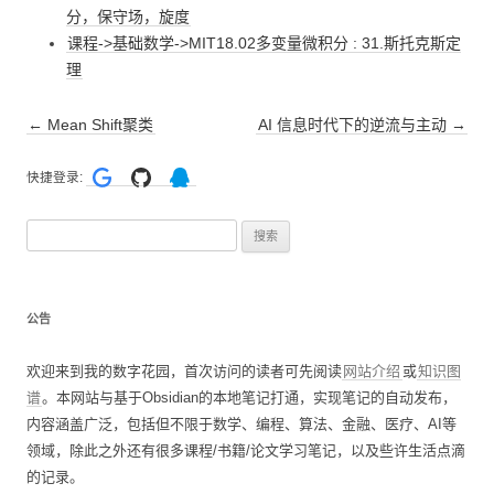
分，保守场，旋度
课程->基础数学->MIT18.02多变量微积分 : 31.斯托克斯定
理
文
←
Mean Shift聚类
AI 信息时代下的逆流与主动
→
章
快捷登录:
导
航
搜
索
：
公告
欢迎来到我的数字花园，首次访问的读者可先阅读
网站介绍
或
知识图
谱
。本网站与基于Obsidian的本地笔记打通，实现笔记的自动发布，
内容涵盖广泛，包括但不限于数学、编程、算法、金融、医疗、AI等
领域，除此之外还有很多课程/书籍/论文学习笔记，以及些许生活点滴
的记录。